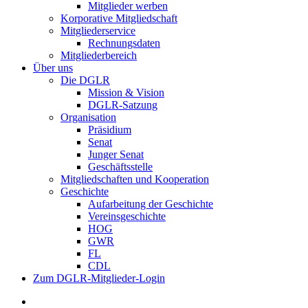
Mitglieder werben
Korporative Mitgliedschaft
Mitgliederservice
Rechnungsdaten
Mitgliederbereich
Über uns
Die DGLR
Mission & Vision
DGLR-Satzung
Organisation
Präsidium
Senat
Junger Senat
Geschäftsstelle
Mitgliedschaften und Kooperation
Geschichte
Aufarbeitung der Geschichte
Vereinsgeschichte
HOG
GWR
FL
CDL
Zum DGLR-Mitglieder-Login