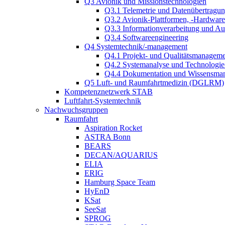
Q3 Avionik und Missionstechnologien
Q3.1 Telemetrie und Datenübertragu
Q3.2 Avionik-Plattformen, -Hardwar
Q3.3 Informationverarbeitung und A
Q3.4 Softwareengineering
Q4 Systemtechnik/-management
Q4.1 Projekt- und Qualitätsmanagem
Q4.2 Systemanalyse und Technologi
Q4.4 Dokumentation und Wissensma
Q5 Luft- und Raumfahrtmedizin (DGLRM)
Kompetenznetzwerk STAB
Luftfahrt-Systemtechnik
Nachwuchsgruppen
Raumfahrt
Aspiration Rocket
ASTRA Bonn
BEARS
DECAN/AQUARIUS
ELIA
ERIG
Hamburg Space Team
HyEnD
KSat
SeeSat
SPROG