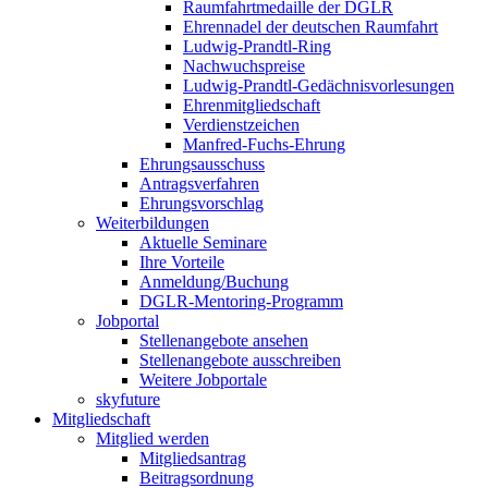
Raumfahrtmedaille der DGLR
Ehrennadel der deutschen Raumfahrt
Ludwig-Prandtl-Ring
Nachwuchspreise
Ludwig-Prandtl-Gedächnisvorlesungen
Ehrenmitgliedschaft
Verdienstzeichen
Manfred-Fuchs-Ehrung
Ehrungsausschuss
Antragsverfahren
Ehrungsvorschlag
Weiterbildungen
Aktuelle Seminare
Ihre Vorteile
Anmeldung/Buchung
DGLR-Mentoring-Programm
Jobportal
Stellenangebote ansehen
Stellenangebote ausschreiben
Weitere Jobportale
skyfuture
Mitgliedschaft
Mitglied werden
Mitgliedsantrag
Beitragsordnung