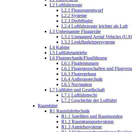
L2 Luftfahrzeuge
L2.1 Flugzeugentwurf
L2.2 Systeme
L2.3 Drehflügler
L2.4 Luftfahrzeuge leichter als Luft
L3 Unbemannte Fluggeräte
L3.1 Unmanned Aerial Vehicles (UA
L3.2 Lenkflugkörpersysteme
L4 Kabine
L5 Luftfahrtantriebe
L6 Flugmechanik/Flugführung
L6.1 Flugleistungen
L6.2 Flugeigenschaften und Flugvers
L6.3 Flugregelung
L6.4 Anthropotechnik
L6.5 Navigation
L7 Luftfahrt und Gesellschaft
L7.1 Luftfahrtrecht
L7.2 Geschichte der Luftfahrt
Raumfahrt
R1 Raumfahrttechnik
R1.1 Satelliten und Raumsonden
R1.2 Raumtransportsysteme
R1.3 Antriebssysteme