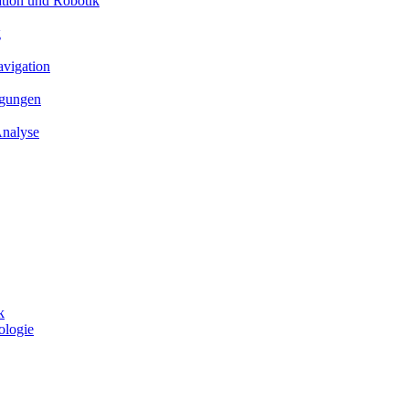
ation und Robotik
g
avigation
ngungen
Analyse
k
ologie