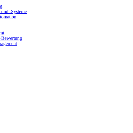
ng
e und -Systeme
utomation
ent
e-Bewertung
nagement