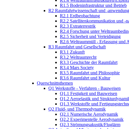
R1.4 Weltrauminfrastrukturen/Explor
R1.5 Bodeninfrastruktur und Betrieb
R2 Raumfahrtwissenschaft und -anwendun
R2.1 Erdbeobachtung
R2.2 Satellitenkommunikation und -n
R2.3 Extraterrestrik
R2.4 Forschung unter Weltraumbedi
R2.5 Sicherheit und Verteidigung
R2.6 Weltraummüll - Erfassung und 
R3 Raumfahrt und Gesellschaft
R3.1 Zukunft
R3.2 Weltraumrecht
R3.3 Geschichte der Raumfahrt
R3.4 Mars Society
R3.5 Raumfahrt und Philosophie
R3.6 Raumfahrt und Kultur
Querschnittsthemen
Q1 Werkstoffe - Verfahren - Bauweisen
Q1.1 Festigkeit und Bauweisen
Q1.2 Aeroelastik und Strukturdynami
Q1.3 Werkstoffe und Fertigungstechn
Q2 Fluid- und Thermodynamik
Q2.1 Numerische Aerodynamik
Q2.2 Experimentelle Aerodynamik
Q2.3 Strömungsakustik/Fluglärm