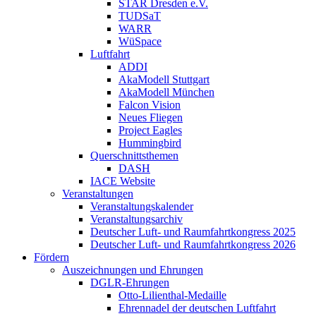
STAR Dresden e.V.
TUDSaT
WARR
WüSpace
Luftfahrt
ADDI
AkaModell Stuttgart
AkaModell München
Falcon Vision
Neues Fliegen
Project Eagles
Hummingbird
Querschnittsthemen
DASH
IACE Website
Veranstaltungen
Veranstaltungskalender
Veranstaltungsarchiv
Deutscher Luft- und Raumfahrtkongress 2025
Deutscher Luft- und Raumfahrtkongress 2026
Fördern
Auszeichnungen und Ehrungen
DGLR-Ehrungen
Otto-Lilienthal-Medaille
Ehrennadel der deutschen Luftfahrt