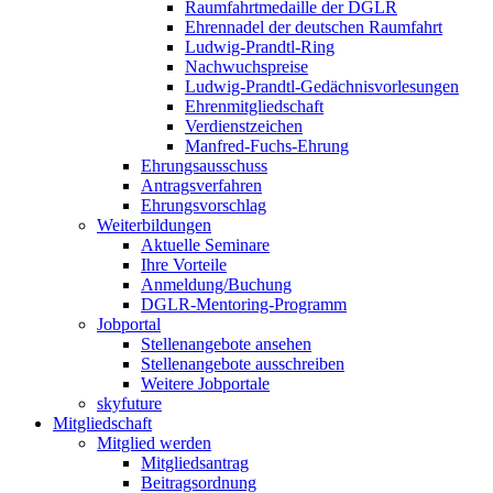
Raumfahrtmedaille der DGLR
Ehrennadel der deutschen Raumfahrt
Ludwig-Prandtl-Ring
Nachwuchspreise
Ludwig-Prandtl-Gedächnisvorlesungen
Ehrenmitgliedschaft
Verdienstzeichen
Manfred-Fuchs-Ehrung
Ehrungsausschuss
Antragsverfahren
Ehrungsvorschlag
Weiterbildungen
Aktuelle Seminare
Ihre Vorteile
Anmeldung/Buchung
DGLR-Mentoring-Programm
Jobportal
Stellenangebote ansehen
Stellenangebote ausschreiben
Weitere Jobportale
skyfuture
Mitgliedschaft
Mitglied werden
Mitgliedsantrag
Beitragsordnung