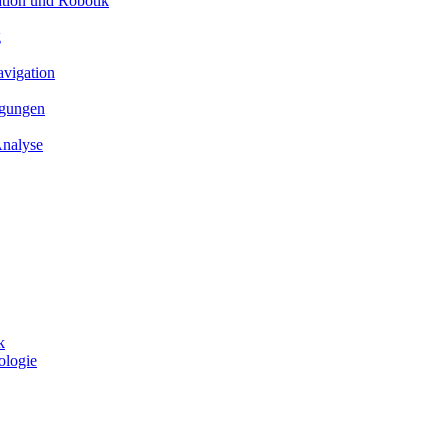
ation und Robotik
g
avigation
ngungen
Analyse
k
ologie