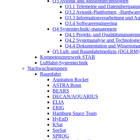
Q3 Avionik und Missionstechnologien
Q3.1 Telemetrie und Datenübertragu
Q3.2 Avionik-Plattformen, -Hardwar
Q3.3 Informationverarbeitung und A
Q3.4 Softwareengineering
Q4 Systemtechnik/-management
Q4.1 Projekt- und Qualitätsmanagem
Q4.2 Systemanalyse und Technologi
Q4.4 Dokumentation und Wissensma
Q5 Luft- und Raumfahrtmedizin (DGLRM)
Kompetenznetzwerk STAB
Luftfahrt-Systemtechnik
Nachwuchsgruppen
Raumfahrt
Aspiration Rocket
ASTRA Bonn
BEARS
DECAN/AQUARIUS
ELIA
ERIG
Hamburg Space Team
HyEnD
KSat
SeeSat
SPROG