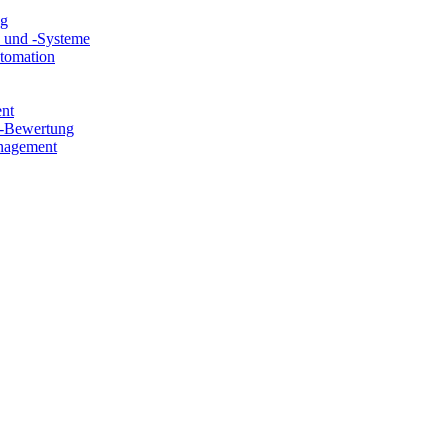
ng
e und -Systeme
utomation
ent
e-Bewertung
nagement