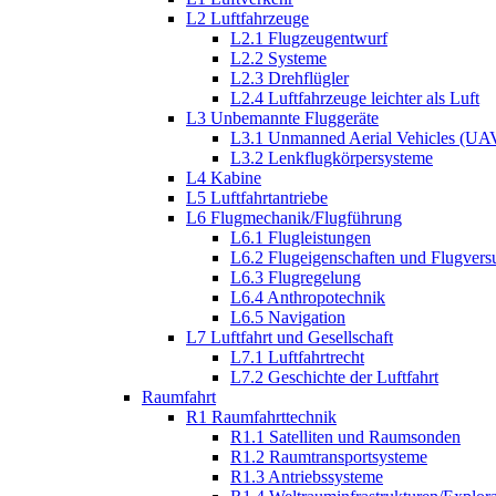
L2 Luftfahrzeuge
L2.1 Flugzeugentwurf
L2.2 Systeme
L2.3 Drehflügler
L2.4 Luftfahrzeuge leichter als Luft
L3 Unbemannte Fluggeräte
L3.1 Unmanned Aerial Vehicles (UA
L3.2 Lenkflugkörpersysteme
L4 Kabine
L5 Luftfahrtantriebe
L6 Flugmechanik/Flugführung
L6.1 Flugleistungen
L6.2 Flugeigenschaften und Flugvers
L6.3 Flugregelung
L6.4 Anthropotechnik
L6.5 Navigation
L7 Luftfahrt und Gesellschaft
L7.1 Luftfahrtrecht
L7.2 Geschichte der Luftfahrt
Raumfahrt
R1 Raumfahrttechnik
R1.1 Satelliten und Raumsonden
R1.2 Raumtransportsysteme
R1.3 Antriebssysteme