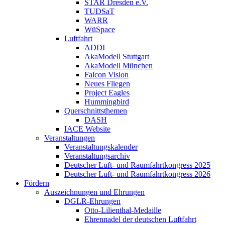
STAR Dresden e.V.
TUDSaT
WARR
WüSpace
Luftfahrt
ADDI
AkaModell Stuttgart
AkaModell München
Falcon Vision
Neues Fliegen
Project Eagles
Hummingbird
Querschnittsthemen
DASH
IACE Website
Veranstaltungen
Veranstaltungskalender
Veranstaltungsarchiv
Deutscher Luft- und Raumfahrtkongress 2025
Deutscher Luft- und Raumfahrtkongress 2026
Fördern
Auszeichnungen und Ehrungen
DGLR-Ehrungen
Otto-Lilienthal-Medaille
Ehrennadel der deutschen Luftfahrt