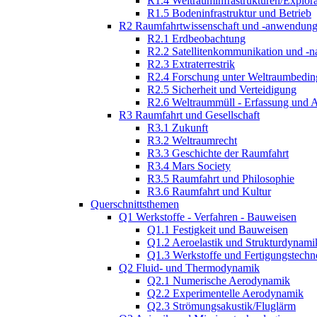
R1.4 Weltrauminfrastrukturen/Explor
R1.5 Bodeninfrastruktur und Betrieb
R2 Raumfahrtwissenschaft und -anwendun
R2.1 Erdbeobachtung
R2.2 Satellitenkommunikation und -n
R2.3 Extraterrestrik
R2.4 Forschung unter Weltraumbedi
R2.5 Sicherheit und Verteidigung
R2.6 Weltraummüll - Erfassung und 
R3 Raumfahrt und Gesellschaft
R3.1 Zukunft
R3.2 Weltraumrecht
R3.3 Geschichte der Raumfahrt
R3.4 Mars Society
R3.5 Raumfahrt und Philosophie
R3.6 Raumfahrt und Kultur
Querschnittsthemen
Q1 Werkstoffe - Verfahren - Bauweisen
Q1.1 Festigkeit und Bauweisen
Q1.2 Aeroelastik und Strukturdynami
Q1.3 Werkstoffe und Fertigungstechn
Q2 Fluid- und Thermodynamik
Q2.1 Numerische Aerodynamik
Q2.2 Experimentelle Aerodynamik
Q2.3 Strömungsakustik/Fluglärm