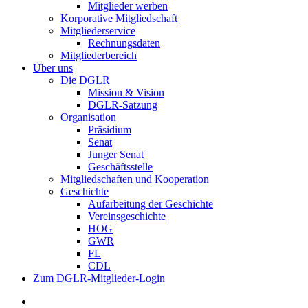
Mitglieder werben
Korporative Mitgliedschaft
Mitgliederservice
Rechnungsdaten
Mitgliederbereich
Über uns
Die DGLR
Mission & Vision
DGLR-Satzung
Organisation
Präsidium
Senat
Junger Senat
Geschäftsstelle
Mitgliedschaften und Kooperation
Geschichte
Aufarbeitung der Geschichte
Vereinsgeschichte
HOG
GWR
FL
CDL
Zum DGLR-Mitglieder-Login