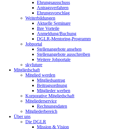
Ehrungsausschuss
Antragsverfahren
Ehrungsvorschlag
Weiterbildungen
Aktuelle Seminare
Ihre Vorteile
Anmeldung/Buchung
DGLR-Mentoring-Programm
Jobportal
Stellenangebote ansehen
Stellenangebote ausschreiben
Weitere Jobportale
skyfuture
Mitgliedschaft
Mitglied werden
Mitgliedsantrag
Beitragsordnung
Mitglieder werben
Korporative Mitgliedschaft
Mitgliederservice
Rechnungsdaten
Mitgliederbereich
Über uns
Die DGLR
Mission & Vision