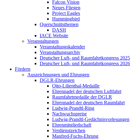
Falcon Vision
Neues Fliegen
Project Eagles
Hummingbird
Querschnittsthemen
DASH
IACE Website
Veranstaltungen
Veranstaltungskalender
Veranstaltungsarchiv
Deutscher Luft- und Raumfahrtkongress 2025
Deutscher Luft- und Raumfahrtkongress 2026
Fördern
Auszeichnungen und Ehrungen
DGLR-Ehrungen
Otto-Lilienthal-Medaille
Ehrennadel der deutschen Luftfahrt
Raumfahrtmedaille der DGLR
Ehrennadel der deutschen Raumfahrt
Ludwig-Prandtl-Ring
Nachwuchspreise
Ludwig-Prandtl-Gedächnisvorlesungen
Ehrenmitgliedschaft
Verdienstzeichen
Manfred-Fuchs-Ehrung