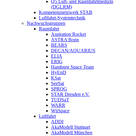
Q5 Luft- und Raumfahrtmedizin
(DGLRM)
Kompetenznetzwerk STAB
Luftfahrt-Systemtechnik
Nachwuchsgruppen
Raumfahrt
Aspiration Rocket
ASTRA Bonn
BEARS
DECAN/AQUARIUS
ELIA
ERIG
Hamburg Space Team
HyEnD
KSat
SeeSat
SPROG
STAR Dresden e.V.
TUDSaT
WARR
WüSpace
Luftfahrt
ADDI
AkaModell Stuttgart
AkaModell München