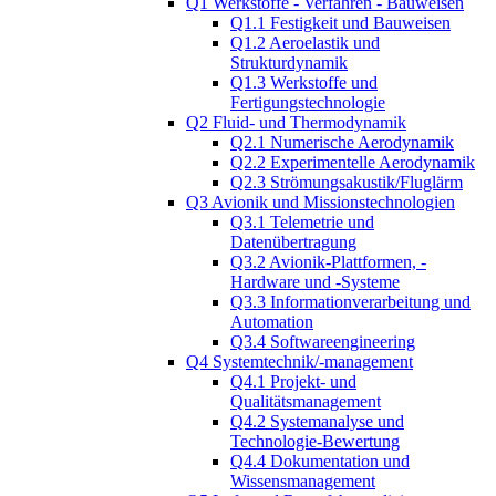
Q1 Werkstoffe - Verfahren - Bauweisen
Q1.1 Festigkeit und Bauweisen
Q1.2 Aeroelastik und
Strukturdynamik
Q1.3 Werkstoffe und
Fertigungstechnologie
Q2 Fluid- und Thermodynamik
Q2.1 Numerische Aerodynamik
Q2.2 Experimentelle Aerodynamik
Q2.3 Strömungsakustik/Fluglärm
Q3 Avionik und Missionstechnologien
Q3.1 Telemetrie und
Datenübertragung
Q3.2 Avionik-Plattformen, -
Hardware und -Systeme
Q3.3 Informationverarbeitung und
Automation
Q3.4 Softwareengineering
Q4 Systemtechnik/-management
Q4.1 Projekt- und
Qualitätsmanagement
Q4.2 Systemanalyse und
Technologie-Bewertung
Q4.4 Dokumentation und
Wissensmanagement