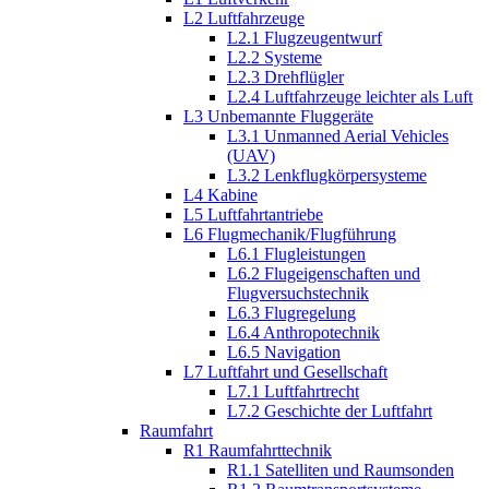
L2 Luftfahrzeuge
L2.1 Flugzeugentwurf
L2.2 Systeme
L2.3 Drehflügler
L2.4 Luftfahrzeuge leichter als Luft
L3 Unbemannte Fluggeräte
L3.1 Unmanned Aerial Vehicles
(UAV)
L3.2 Lenkflugkörpersysteme
L4 Kabine
L5 Luftfahrtantriebe
L6 Flugmechanik/Flugführung
L6.1 Flugleistungen
L6.2 Flugeigenschaften und
Flugversuchstechnik
L6.3 Flugregelung
L6.4 Anthropotechnik
L6.5 Navigation
L7 Luftfahrt und Gesellschaft
L7.1 Luftfahrtrecht
L7.2 Geschichte der Luftfahrt
Raumfahrt
R1 Raumfahrttechnik
R1.1 Satelliten und Raumsonden