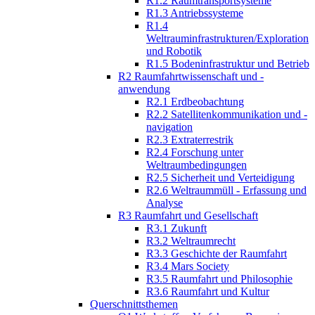
R1.2 Raumtransportsysteme
R1.3 Antriebssysteme
R1.4
Weltrauminfrastrukturen/Exploration
und Robotik
R1.5 Bodeninfrastruktur und Betrieb
R2 Raumfahrtwissenschaft und -
anwendung
R2.1 Erdbeobachtung
R2.2 Satellitenkommunikation und -
navigation
R2.3 Extraterrestrik
R2.4 Forschung unter
Weltraumbedingungen
R2.5 Sicherheit und Verteidigung
R2.6 Weltraummüll - Erfassung und
Analyse
R3 Raumfahrt und Gesellschaft
R3.1 Zukunft
R3.2 Weltraumrecht
R3.3 Geschichte der Raumfahrt
R3.4 Mars Society
R3.5 Raumfahrt und Philosophie
R3.6 Raumfahrt und Kultur
Querschnittsthemen