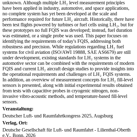
unknown. Although multiple LH₂ level measurement principles
have been applied in industry, automotive, and space applications,
no complete system has yet been developed at the scale and
performance required for future LH₂ aircraft. Historically, there have
been test flights powered by turbines or fuel cells using LH₂, but for
these prototypes no full FQIS was developed; instead, fuel duration
was estimated, or a single probe was used. This paper focuses on
identifying the requirements of today's FQIS, addressing both
robustness and precision. While regulations regarding LH₂ fuel
systems for civil aviation (ISO/AWI 19888, SAE AS6679) are still
under development, existing standards for LH₂ systems in the
automotive sector can be combined with the requirements of modern
FQIS and current LH₂ aircraft design studies to provide insights into
the operational requirements and challenges of LH₂ FQIS systems.
In addition, an overview of measurement concepts for LH₂ fill-level
sensors is presented, along with initial experimental results obtained
from tests with capacitive probes in cryogenic nitrogen, non-
invasive vibro-acoustic methods, and temperature-based fill-level
sensors.
Veranstaltung:
Deutscher Luft- und Raumfahrtkongress 2025, Augsburg
Verlag, Ort:
Deutsche Gesellschaft für Luft- und Raumfahrt - Lilienthal-Oberth
e.V., Bonn, 2026