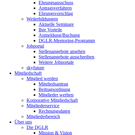
Ehrungsausschuss
Antragsverfahren
Ehrungsvorschlag
Weiterbildungen
Aktuelle Seminare
Ihre Vorteile
Anmeldung/Buchung
DGLR-Mentoring-Programm
Jobportal
Stellenangebote ansehen
Stellenangebote ausschreiben
Weitere Jobportale
skyfuture
Mitgliedschaft
Mitglied werden
Mitgliedsantrag
Beitragsordnung
Mitglieder werben
Korporative Mitgliedschaft
Mitgliederservice
Rechnungsdaten
Mitgliederbereich
Über uns
Die DGLR
Mission & Vision