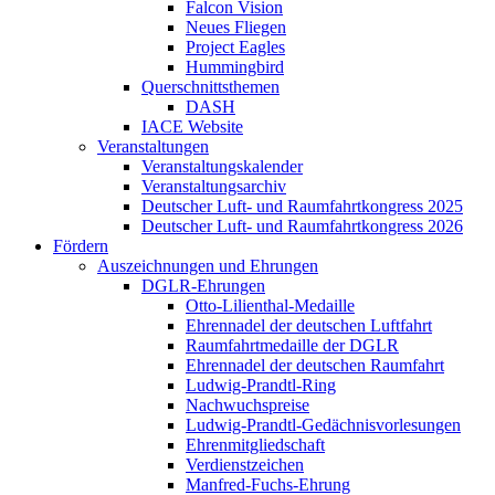
Falcon Vision
Neues Fliegen
Project Eagles
Hummingbird
Querschnittsthemen
DASH
IACE Website
Veranstaltungen
Veranstaltungskalender
Veranstaltungsarchiv
Deutscher Luft- und Raumfahrtkongress 2025
Deutscher Luft- und Raumfahrtkongress 2026
Fördern
Auszeichnungen und Ehrungen
DGLR-Ehrungen
Otto-Lilienthal-Medaille
Ehrennadel der deutschen Luftfahrt
Raumfahrtmedaille der DGLR
Ehrennadel der deutschen Raumfahrt
Ludwig-Prandtl-Ring
Nachwuchspreise
Ludwig-Prandtl-Gedächnisvorlesungen
Ehrenmitgliedschaft
Verdienstzeichen
Manfred-Fuchs-Ehrung