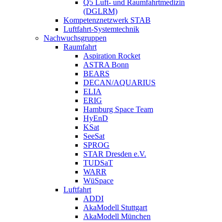
Q5 Luft- und Raumfahrtmedizin
(DGLRM)
Kompetenznetzwerk STAB
Luftfahrt-Systemtechnik
Nachwuchsgruppen
Raumfahrt
Aspiration Rocket
ASTRA Bonn
BEARS
DECAN/AQUARIUS
ELIA
ERIG
Hamburg Space Team
HyEnD
KSat
SeeSat
SPROG
STAR Dresden e.V.
TUDSaT
WARR
WüSpace
Luftfahrt
ADDI
AkaModell Stuttgart
AkaModell München