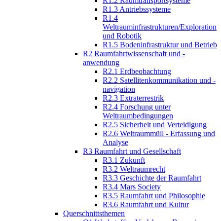
R1.2 Raumtransportsysteme
R1.3 Antriebssysteme
R1.4
Weltrauminfrastrukturen/Exploration
und Robotik
R1.5 Bodeninfrastruktur und Betrieb
R2 Raumfahrtwissenschaft und -
anwendung
R2.1 Erdbeobachtung
R2.2 Satellitenkommunikation und -
navigation
R2.3 Extraterrestrik
R2.4 Forschung unter
Weltraumbedingungen
R2.5 Sicherheit und Verteidigung
R2.6 Weltraummüll - Erfassung und
Analyse
R3 Raumfahrt und Gesellschaft
R3.1 Zukunft
R3.2 Weltraumrecht
R3.3 Geschichte der Raumfahrt
R3.4 Mars Society
R3.5 Raumfahrt und Philosophie
R3.6 Raumfahrt und Kultur
Querschnittsthemen