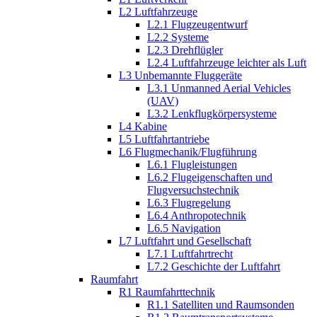
L2 Luftfahrzeuge
L2.1 Flugzeugentwurf
L2.2 Systeme
L2.3 Drehflügler
L2.4 Luftfahrzeuge leichter als Luft
L3 Unbemannte Fluggeräte
L3.1 Unmanned Aerial Vehicles
(UAV)
L3.2 Lenkflugkörpersysteme
L4 Kabine
L5 Luftfahrtantriebe
L6 Flugmechanik/Flugführung
L6.1 Flugleistungen
L6.2 Flugeigenschaften und
Flugversuchstechnik
L6.3 Flugregelung
L6.4 Anthropotechnik
L6.5 Navigation
L7 Luftfahrt und Gesellschaft
L7.1 Luftfahrtrecht
L7.2 Geschichte der Luftfahrt
Raumfahrt
R1 Raumfahrttechnik
R1.1 Satelliten und Raumsonden