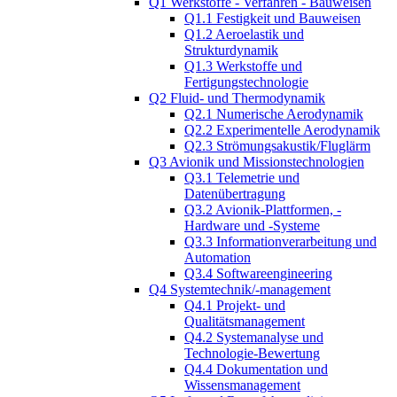
Q1 Werkstoffe - Verfahren - Bauweisen
Q1.1 Festigkeit und Bauweisen
Q1.2 Aeroelastik und
Strukturdynamik
Q1.3 Werkstoffe und
Fertigungstechnologie
Q2 Fluid- und Thermodynamik
Q2.1 Numerische Aerodynamik
Q2.2 Experimentelle Aerodynamik
Q2.3 Strömungsakustik/Fluglärm
Q3 Avionik und Missionstechnologien
Q3.1 Telemetrie und
Datenübertragung
Q3.2 Avionik-Plattformen, -
Hardware und -Systeme
Q3.3 Informationverarbeitung und
Automation
Q3.4 Softwareengineering
Q4 Systemtechnik/-management
Q4.1 Projekt- und
Qualitätsmanagement
Q4.2 Systemanalyse und
Technologie-Bewertung
Q4.4 Dokumentation und
Wissensmanagement