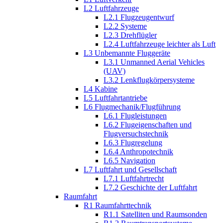
L2 Luftfahrzeuge
L2.1 Flugzeugentwurf
L2.2 Systeme
L2.3 Drehflügler
L2.4 Luftfahrzeuge leichter als Luft
L3 Unbemannte Fluggeräte
L3.1 Unmanned Aerial Vehicles
(UAV)
L3.2 Lenkflugkörpersysteme
L4 Kabine
L5 Luftfahrtantriebe
L6 Flugmechanik/Flugführung
L6.1 Flugleistungen
L6.2 Flugeigenschaften und
Flugversuchstechnik
L6.3 Flugregelung
L6.4 Anthropotechnik
L6.5 Navigation
L7 Luftfahrt und Gesellschaft
L7.1 Luftfahrtrecht
L7.2 Geschichte der Luftfahrt
Raumfahrt
R1 Raumfahrttechnik
R1.1 Satelliten und Raumsonden