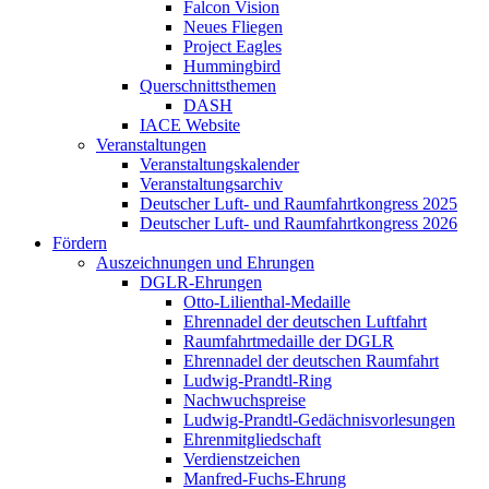
Falcon Vision
Neues Fliegen
Project Eagles
Hummingbird
Querschnittsthemen
DASH
IACE Website
Veranstaltungen
Veranstaltungskalender
Veranstaltungsarchiv
Deutscher Luft- und Raumfahrtkongress 2025
Deutscher Luft- und Raumfahrtkongress 2026
Fördern
Auszeichnungen und Ehrungen
DGLR-Ehrungen
Otto-Lilienthal-Medaille
Ehrennadel der deutschen Luftfahrt
Raumfahrtmedaille der DGLR
Ehrennadel der deutschen Raumfahrt
Ludwig-Prandtl-Ring
Nachwuchspreise
Ludwig-Prandtl-Gedächnisvorlesungen
Ehrenmitgliedschaft
Verdienstzeichen
Manfred-Fuchs-Ehrung