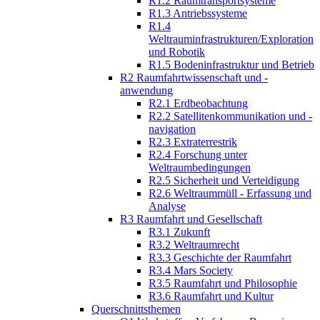
R1.2 Raumtransportsysteme
R1.3 Antriebssysteme
R1.4
Weltrauminfrastrukturen/Exploration
und Robotik
R1.5 Bodeninfrastruktur und Betrieb
R2 Raumfahrtwissenschaft und -
anwendung
R2.1 Erdbeobachtung
R2.2 Satellitenkommunikation und -
navigation
R2.3 Extraterrestrik
R2.4 Forschung unter
Weltraumbedingungen
R2.5 Sicherheit und Verteidigung
R2.6 Weltraummüll - Erfassung und
Analyse
R3 Raumfahrt und Gesellschaft
R3.1 Zukunft
R3.2 Weltraumrecht
R3.3 Geschichte der Raumfahrt
R3.4 Mars Society
R3.5 Raumfahrt und Philosophie
R3.6 Raumfahrt und Kultur
Querschnittsthemen