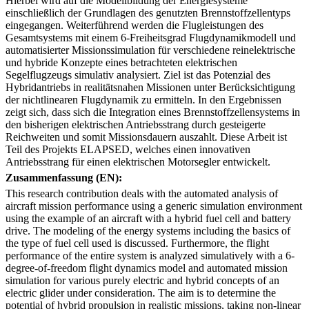
Hierbei wird auf die Modellbildung der Energiesysteme
einschließlich der Grundlagen des genutzten Brennstoffzellentyps
eingegangen. Weiterführend werden die Flugleistungen des
Gesamtsystems mit einem 6-Freiheitsgrad Flugdynamikmodell und
automatisierter Missionssimulation für verschiedene reinelektrische
und hybride Konzepte eines betrachteten elektrischen
Segelflugzeugs simulativ analysiert. Ziel ist das Potenzial des
Hybridantriebs in realitätsnahen Missionen unter Berücksichtigung
der nichtlinearen Flugdynamik zu ermitteln. In den Ergebnissen
zeigt sich, dass sich die Integration eines Brennstoffzellensystems in
den bisherigen elektrischen Antriebsstrang durch gesteigerte
Reichweiten und somit Missionsdauern auszahlt. Diese Arbeit ist
Teil des Projekts ELAPSED, welches einen innovativen
Antriebsstrang für einen elektrischen Motorsegler entwickelt.
Zusammenfassung (EN):
This research contribution deals with the automated analysis of
aircraft mission performance using a generic simulation environment
using the example of an aircraft with a hybrid fuel cell and battery
drive. The modeling of the energy systems including the basics of
the type of fuel cell used is discussed. Furthermore, the flight
performance of the entire system is analyzed simulatively with a 6-
degree-of-freedom flight dynamics model and automated mission
simulation for various purely electric and hybrid concepts of an
electric glider under consideration. The aim is to determine the
potential of hybrid propulsion in realistic missions, taking non-linear