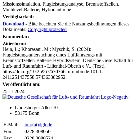
Missionssimulation, Flugleistungsanalyse, Brennstoffzellen,
Multilevel-Batterie, Hybridantriebe
Verfügbarkeit:
Download
- Bitte beachten Sie die Nutzungsbedingungen dieses
Dokuments:
Copyright protected
Kommentar:
Zitierform:
Hein, L.; Khorasani, M.; Myschik, S. (2024):
Flugleistungsuntersuchung eines Luftfahrzeugs mit
Brennstoffzellen-Batterie-Hybridsystem. Deutsche Gesellschaft für
Luft- und Raumfahrt - Lilienthal-Oberth e.V.. (Text).
https://doi.org/10.25967/630366. urn:nbn:de:101:1-
2411251437558.574363382952.
Veröffentlicht am:
25.11.2024
Godesberger Allee 70
53175 Bonn
E-Mail:
info
(at)
dglr.de
Fon:
0228 308050
Fax:
0228 3080524