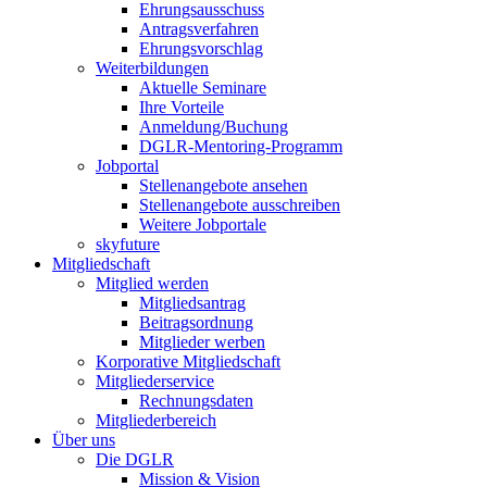
Ehrungsausschuss
Antragsverfahren
Ehrungsvorschlag
Weiterbildungen
Aktuelle Seminare
Ihre Vorteile
Anmeldung/Buchung
DGLR-Mentoring-Programm
Jobportal
Stellenangebote ansehen
Stellenangebote ausschreiben
Weitere Jobportale
skyfuture
Mitgliedschaft
Mitglied werden
Mitgliedsantrag
Beitragsordnung
Mitglieder werben
Korporative Mitgliedschaft
Mitgliederservice
Rechnungsdaten
Mitgliederbereich
Über uns
Die DGLR
Mission & Vision