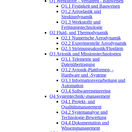
Q1 Werkstoffe - Verfahren - Bauweisen
Q1.1 Festigkeit und Bauweisen
Q1.2 Aeroelastik und
Strukturdynamik
Q1.3 Werkstoffe und
Fertigungstechnologie
Q2 Fluid- und Thermodynamik
Q2.1 Numerische Aerodynamik
Q2.2 Experimentelle Aerodynamik
Q2.3 Strömungsakustik/Fluglärm
Q3 Avionik und Missionstechnologien
Q3.1 Telemetrie und
Datenübertragung
Q3.2 Avionik-Plattformen, -
Hardware und -Systeme
Q3.3 Informationverarbeitung und
Automation
Q3.4 Softwareengineering
Q4 Systemtechnik/-management
Q4.1 Projekt- und
Qualitätsmanagement
Q4.2 Systemanalyse und
Technologie-Bewertung
Q4.4 Dokumentation und
Wissensmanagement