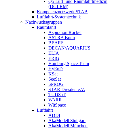
Q5 Luft- und Raumfahrtmedizin
(DGLRM)
Kompetenznetzwerk STAB
Luftfahrt-Systemtechnik
Nachwuchsgruppen
Raumfahrt
Aspiration Rocket
ASTRA Bonn
BEARS
DECAN/AQUARIUS
ELIA
ERIG
Hamburg Space Team
HyEnD
KSat
SeeSat
SPROG
STAR Dresden e.V.
TUDSaT
WARR
WüSpace
Luftfahrt
ADDI
AkaModell Stuttgart
AkaModell München