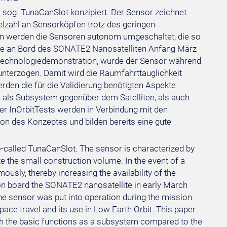
 sog. TunaCanSlot konzipiert. Der Sensor zeichnet
lzahl an Sensorköpfen trotz des geringen
en werden die Sensoren autonom umgeschaltet, die so
rde an Bord des SONATE2 Nanosatelliten Anfang März
Technologiedemonstration, wurde der Sensor während
nterzogen. Damit wird die Raumfahrttauglichkeit
den die für die Validierung benötigten Aspekte
n als Subsystem gegenüber dem Satelliten, als auch
er InOrbitTests werden in Verbindung mit den
tion des Konzeptes und bilden bereits eine gute
-called TunaCanSlot. The sensor is characterized by
 the small construction volume. In the event of a
sly, thereby increasing the availability of the
 on board the SONATE2 nanosatellite in early March
he sensor was put into operation during the mission
pace travel and its use in Low Earth Orbit. This paper
both the basic functions as a subsystem compared to the