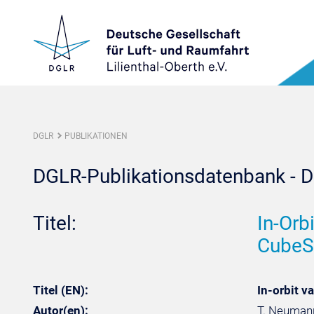
DGLR
PUBLIKATIONEN
DGLR-Publikationsdatenbank - De
Titel:
In-Orb
CubeS
Titel (EN):
In-orbit v
Autor(en):
T. Neumann,