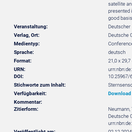
satellite 
presented 
good basis 
Veranstaltung:
Deutscher 
Verlag, Ort:
Deutsche Ge
Medientyp:
Conferenc
Sprache:
deutsch
Format:
21,0 x 29,7
URN:
urn:nbn:d
DOI:
10.25967/
Stichworte zum Inhalt:
Sternsens
Verfügbarkeit:
Download
Kommentar:
Zitierform:
Neumann, T
Deutsche Ge
urn:nbn:d
Veröffentlicht am:
02.12.2024