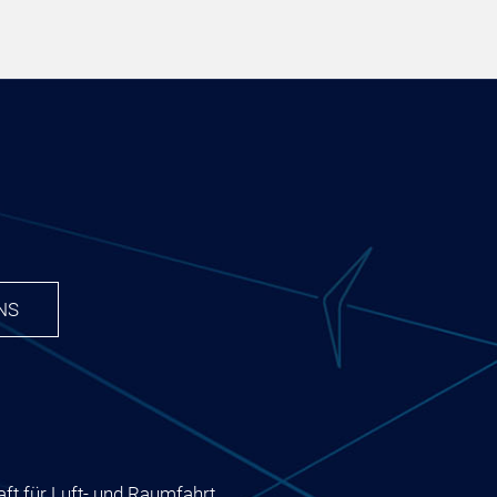
NS
ft für Luft- und Raumfahrt