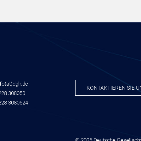
nfo
(at)
dglr.de
KONTAKTIEREN SIE U
228 308050
228 3080524
© 2026 Deutsche Gesellscha