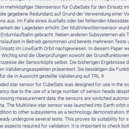
in mehrköpfiger Sternsensor für CubeSats für den Einsatz im
 die gegebene Redundanz auf Grund der Verwendung einer Vie
s aus. Im Falle eines Ausfalls oder bei fehlenden Messdat
barkeit der Lagedaten erhöht. Der MultiViewSternsensor wu
e Erdumlaufbahn gebracht. Neben anderen Subsystemen als 
nslaufzeit in Betrieb genommen und bereits mehreren Tests u
Einsatz im LowEarth Orbit nachgewiesen. In diesem Paper wer
t. Wichtig sind die Überprüfungen sowohl der Grundfunktione
ozesse der Sensorköpfe selbst. Die bisherigen Ergebnisse d
en Validierungsaspekten präsentiert. Sie bestätigen die Funk
ür die in Aussicht gestellte Validierung auf TRL 9.
aded star sensor for CubeSats was designed for use in the so
ancy due to the use of a large number of sensor heads despite
 missing measurement data, the sensors are switched autonomou
ata. The MultiView star sensor was launched into Earth orbit
ddition to other subsystems as a technology demonstration, t
eady undergone several tests. This proves its suitability for s
he aspects required for validation. It is important to check 