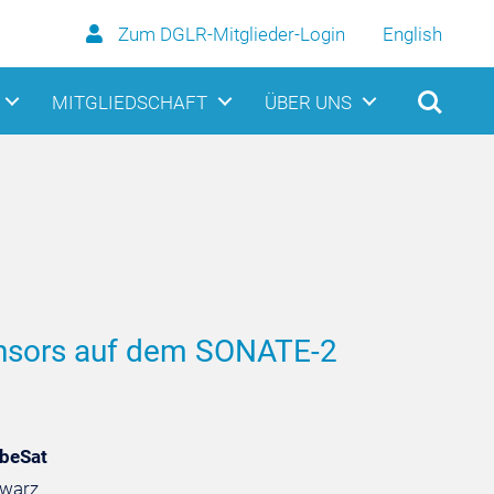
Zum DGLR-Mitglieder-Login
English
MITGLIEDSCHAFT
ÜBER UNS
sensors auf dem SONATE-2
ubeSat
hwarz