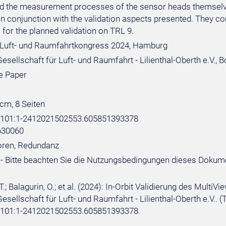
and the measurement processes of the sensor heads themselves
in conjunction with the validation aspects presented. They co
for the planned validation on TRL 9.
Luft- und Raumfahrtkongress 2024, Hamburg
sellschaft für Luft- und Raumfahrt - Lilienthal-Oberth e.V., 
e Paper
 cm, 8 Seiten
e:101:1-2412021502553.605851393378
630060
oren, Redundanz
- Bitte beachten Sie die Nutzungsbedingungen dieses Dokum
.; Balagurin, O.; et al. (2024): In-Orbit Validierung des Mul
sellschaft für Luft- und Raumfahrt - Lilienthal-Oberth e.V.. (
e:101:1-2412021502553.605851393378.