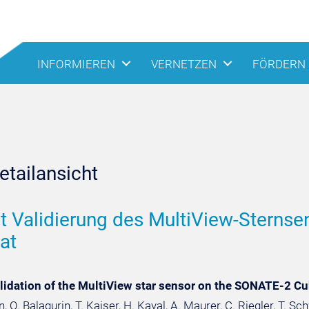
INFORMIEREN
VERNETZEN
FÖRDERN
tailansicht
it Validierung des MultiView-Stern
at
alidation of the MultiView star sensor on the SONATE-2 C
 O. Balagurin, T. Kaiser, H. Kayal, A. Maurer, C. Riegler, T. Sc