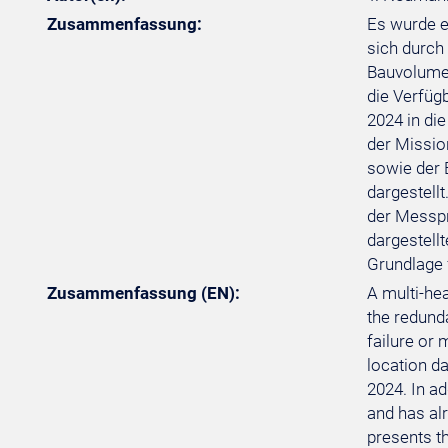
Zusammenfassung:
Es wurde e
sich durch
Bauvolumen
die Verfüg
2024 in di
der Missio
sowie der 
dargestell
der Messpr
dargestellt
Grundlage f
Zusammenfassung (EN):
A multi-he
the redund
failure or
location d
2024. In a
and has alr
presents t