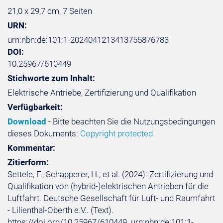
21,0 x 29,7 cm, 7 Seiten
URN:
urn:nbn:de:101:1-2024041213413755876783
DOI:
10.25967/610449
Stichworte zum Inhalt:
Elektrische Antriebe, Zertifizierung und Qualifikation
Verfügbarkeit:
Download
- Bitte beachten Sie die Nutzungsbedingungen
dieses Dokuments:
Copyright protected
Kommentar:
Zitierform:
Settele, F.; Schapperer, H.; et al. (2024): Zertifizierung und
Qualifikation von (hybrid-)elektrischen Antrieben für die
Luftfahrt. Deutsche Gesellschaft für Luft- und Raumfahrt
- Lilienthal-Oberth e.V.. (Text).
https://doi.org/10.25967/610449. urn:nbn:de:101:1-