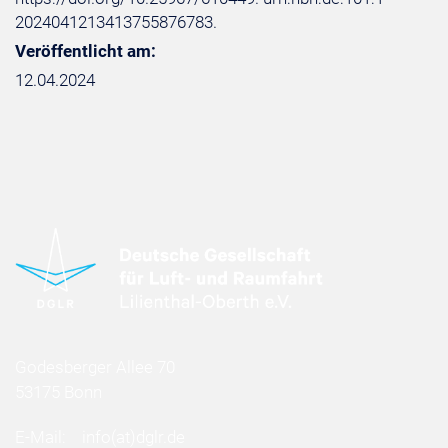
2024041213413755876783.
Veröffentlicht am:
12.04.2024
Godesberger Allee 70
53175 Bonn
E-Mail:
info
(at)
dglr.de