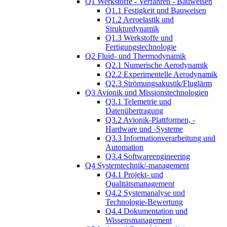
Q1 Werkstoffe - Verfahren - Bauweisen
Q1.1 Festigkeit und Bauweisen
Q1.2 Aeroelastik und
Strukturdynamik
Q1.3 Werkstoffe und
Fertigungstechnologie
Q2 Fluid- und Thermodynamik
Q2.1 Numerische Aerodynamik
Q2.2 Experimentelle Aerodynamik
Q2.3 Strömungsakustik/Fluglärm
Q3 Avionik und Missionstechnologien
Q3.1 Telemetrie und
Datenübertragung
Q3.2 Avionik-Plattformen, -
Hardware und -Systeme
Q3.3 Informationverarbeitung und
Automation
Q3.4 Softwareengineering
Q4 Systemtechnik/-management
Q4.1 Projekt- und
Qualitätsmanagement
Q4.2 Systemanalyse und
Technologie-Bewertung
Q4.4 Dokumentation und
Wissensmanagement