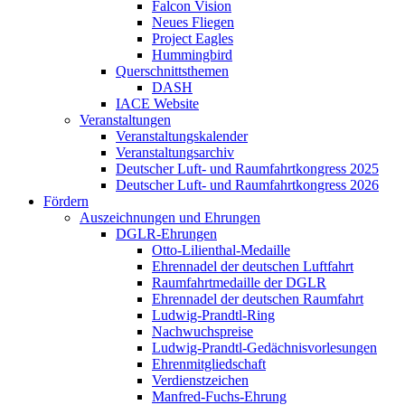
Falcon Vision
Neues Fliegen
Project Eagles
Hummingbird
Querschnittsthemen
DASH
IACE Website
Veranstaltungen
Veranstaltungskalender
Veranstaltungsarchiv
Deutscher Luft- und Raumfahrtkongress 2025
Deutscher Luft- und Raumfahrtkongress 2026
Fördern
Auszeichnungen und Ehrungen
DGLR-Ehrungen
Otto-Lilienthal-Medaille
Ehrennadel der deutschen Luftfahrt
Raumfahrtmedaille der DGLR
Ehrennadel der deutschen Raumfahrt
Ludwig-Prandtl-Ring
Nachwuchspreise
Ludwig-Prandtl-Gedächnisvorlesungen
Ehrenmitgliedschaft
Verdienstzeichen
Manfred-Fuchs-Ehrung