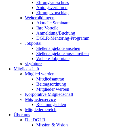
Ehrungsausschuss
Antragsverfahren
Ehrungsvorschlag
Weiterbildungen
Aktuelle Seminare
Ihre Vorteile
Anmeldung/Buchung
DGLR-Mentoring-Programm
Jobportal
Stellenangebote ansehen
Stellenangebote ausschreiben
Weitere Jobportale
skyfuture
Mitgliedschaft
Mitglied werden
Mitgliedsantrag
Beitragsordnung
Mitglieder werben
Korporative Mitgliedschaft
Mitgliederservice
Rechnungsdaten
Mitgliederbereich
Über uns
Die DGLR
Mission & Vision