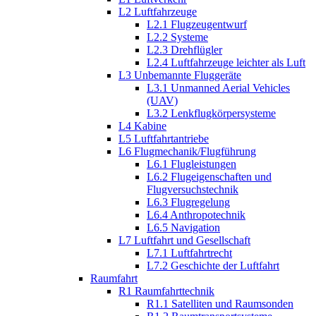
L2 Luftfahrzeuge
L2.1 Flugzeugentwurf
L2.2 Systeme
L2.3 Drehflügler
L2.4 Luftfahrzeuge leichter als Luft
L3 Unbemannte Fluggeräte
L3.1 Unmanned Aerial Vehicles
(UAV)
L3.2 Lenkflugkörpersysteme
L4 Kabine
L5 Luftfahrtantriebe
L6 Flugmechanik/Flugführung
L6.1 Flugleistungen
L6.2 Flugeigenschaften und
Flugversuchstechnik
L6.3 Flugregelung
L6.4 Anthropotechnik
L6.5 Navigation
L7 Luftfahrt und Gesellschaft
L7.1 Luftfahrtrecht
L7.2 Geschichte der Luftfahrt
Raumfahrt
R1 Raumfahrttechnik
R1.1 Satelliten und Raumsonden