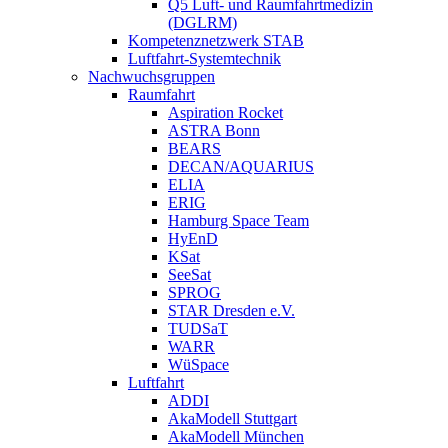
Q5 Luft- und Raumfahrtmedizin
(DGLRM)
Kompetenznetzwerk STAB
Luftfahrt-Systemtechnik
Nachwuchsgruppen
Raumfahrt
Aspiration Rocket
ASTRA Bonn
BEARS
DECAN/AQUARIUS
ELIA
ERIG
Hamburg Space Team
HyEnD
KSat
SeeSat
SPROG
STAR Dresden e.V.
TUDSaT
WARR
WüSpace
Luftfahrt
ADDI
AkaModell Stuttgart
AkaModell München