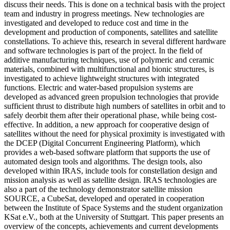
discuss their needs. This is done on a technical basis with the project
team and industry in progress meetings. New technologies are
investigated and developed to reduce cost and time in the
development and production of components, satellites and satellite
constellations. To achieve this, research in several different hardware
and software technologies is part of the project. In the field of
additive manufacturing techniques, use of polymeric and ceramic
materials, combined with multifunctional and bionic structures, is
investigated to achieve lightweight structures with integrated
functions. Electric and water-based propulsion systems are
developed as advanced green propulsion technologies that provide
sufficient thrust to distribute high numbers of satellites in orbit and to
safely deorbit them after their operational phase, while being cost-
effective. In addition, a new approach for cooperative design of
satellites without the need for physical proximity is investigated with
the DCEP (Digital Concurrent Engineering Platform), which
provides a web-based software platform that supports the use of
automated design tools and algorithms. The design tools, also
developed within IRAS, include tools for constellation design and
mission analysis as well as satellite design. IRAS technologies are
also a part of the technology demonstrator satellite mission
SOURCE, a CubeSat, developed and operated in cooperation
between the Institute of Space Systems and the student organization
KSat e.V., both at the University of Stuttgart. This paper presents an
overview of the concepts, achievements and current developments