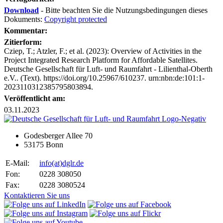
Download
- Bitte beachten Sie die Nutzungsbedingungen dieses
Dokuments:
Copyright protected
Kommentar:
Zitierform:
Cziep, T.; Atzler, F.; et al. (2023): Overview of Activities in the
Project Integrated Research Platform for Affordable Satellites.
Deutsche Gesellschaft für Luft- und Raumfahrt - Lilienthal-Oberth
e.V.. (Text). https://doi.org/10.25967/610237. urn:nbn:de:101:1-
2023110312385795803894.
Veröffentlicht am:
03.11.2023
Godesberger Allee 70
53175 Bonn
E-Mail:
info
(at)
dglr.de
Fon:
0228 308050
Fax:
0228 3080524
Kontaktieren Sie uns