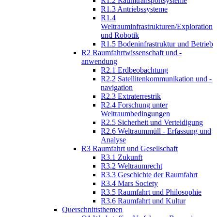
R1.2 Raumtransportsysteme
R1.3 Antriebssysteme
R1.4
Weltrauminfrastrukturen/Exploration
und Robotik
R1.5 Bodeninfrastruktur und Betrieb
R2 Raumfahrtwissenschaft und -
anwendung
R2.1 Erdbeobachtung
R2.2 Satellitenkommunikation und -
navigation
R2.3 Extraterrestrik
R2.4 Forschung unter
Weltraumbedingungen
R2.5 Sicherheit und Verteidigung
R2.6 Weltraummüll - Erfassung und
Analyse
R3 Raumfahrt und Gesellschaft
R3.1 Zukunft
R3.2 Weltraumrecht
R3.3 Geschichte der Raumfahrt
R3.4 Mars Society
R3.5 Raumfahrt und Philosophie
R3.6 Raumfahrt und Kultur
Querschnittsthemen