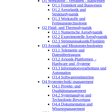
Q1 Werkstoffe - Verfahren - Bauweisen
Q1.1 Festigkeit und Bauweisen
Q1.2 Aeroelastik und
Strukturdynamik
Q1.3 Werkstoffe und
Fertigungstechnologie
Q2 Fluid- und Thermodynamik
Q2.1 Numerische Aerodynamik
Q2.2 Experimentelle Aerodynamik
Q2.3 Strömungsakustik/Fluglärm
Q3 Avionik und Missionstechnologien
Q3.1 Telemetrie und
Datenübertragung
Q3.2 Avionik-Plattformen, -
Hardware und -Systeme
Q3.3 Informationverarbeitung und
Automation
Q3.4 Softwareengineering
Q4 Systemtechnik/-management
Q4.1 Projekt- und
Qualitätsmanagement
Q4.2 Systemanalyse und
Technologie-Bewertung
Q4.4 Dokumentation und
Wissensmanagement