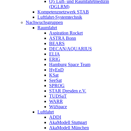
Q5 Luft- und Raumfahrtmedizin
(DGLRM)
Kompetenznetzwerk STAB
Luftfahrt-Systemtechnik
Nachwuchsgruppen
Raumfahrt
Aspiration Rocket
ASTRA Bonn
BEARS
DECAN/AQUARIUS
ELIA
ERIG
Hamburg Space Team
HyEnD
KSat
SeeSat
SPROG
STAR Dresden e.V.
TUDSaT
WARR
WüSpace
Luftfahrt
ADDI
AkaModell Stuttgart
AkaModell München