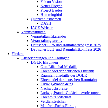
Falcon Vision
Neues Fliegen
Project Eagles
Hummingbird
Querschnittsthemen
DASH
IACE Website
Veranstaltungen
Veranstaltungskalender
Veranstaltungsarchiv
Deutscher Luft- und Raumfahrtkongress 2025
Deutscher Luft- und Raumfahrtkongress 2026
Fördern
Auszeichnungen und Ehrungen
DGLR-Ehrungen
Otto-Lilienthal-Medaille
Ehrennadel der deutschen Luftfahrt
Raumfahrtmedaille der DGLR
Ehrennadel der deutschen Raumfahrt
Ludwig-Prandtl-Ring
Nachwuchspreise
Ludwig-Prandtl-Gedächnisvorlesungen
Ehrenmitgliedschaft
Verdienstzeichen
Manfred-Fuchs-Ehrung