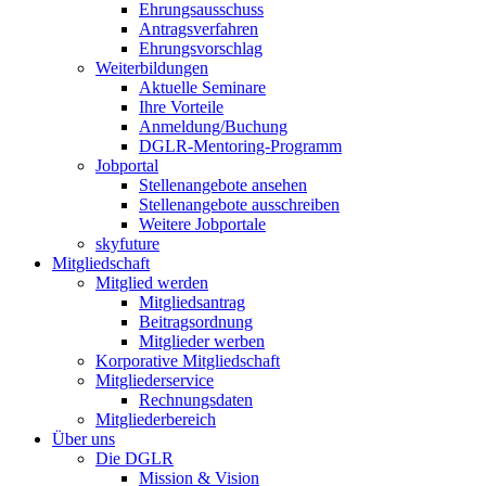
Ehrungsausschuss
Antragsverfahren
Ehrungsvorschlag
Weiterbildungen
Aktuelle Seminare
Ihre Vorteile
Anmeldung/Buchung
DGLR-Mentoring-Programm
Jobportal
Stellenangebote ansehen
Stellenangebote ausschreiben
Weitere Jobportale
skyfuture
Mitgliedschaft
Mitglied werden
Mitgliedsantrag
Beitragsordnung
Mitglieder werben
Korporative Mitgliedschaft
Mitgliederservice
Rechnungsdaten
Mitgliederbereich
Über uns
Die DGLR
Mission & Vision