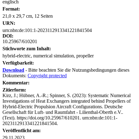
englisch
Format:
21,0 x 29,7 cm, 12 Seiten
URN:
urn:nbn:de:101:1-2023112913341221841504
DOI:
10.25967/610201
Stichworte zum Inhalt:
hybrid-electric, numerical simulation, propeller
Verfügbarkeit:
Download
- Bitte beachten Sie die Nutzungsbedingungen dieses
Dokuments:
Copyright protected
Kommentar:
Zitierform:
Kirz, J.; Hübner, A.-R.; Spinner, S. (2023): Systematic Numerical
Investigations of Heat Exchangers integrated behind Propellers of
Hybrid-Electric Propulsion Aircraft Configurations. Deutsche
Gesellschaft für Luft- und Raumfahrt - Lilienthal-Oberth e.V..
(Text). https://doi.org/10.25967/610201. urn:nbn:de:101:1-
2023112913341221841504.
Veröffentlicht am:
29.11.2023