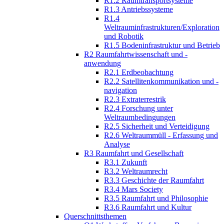
R1.2 Raumtransportsysteme
R1.3 Antriebssysteme
R1.4
Weltrauminfrastrukturen/Exploration
und Robotik
R1.5 Bodeninfrastruktur und Betrieb
R2 Raumfahrtwissenschaft und -
anwendung
R2.1 Erdbeobachtung
R2.2 Satellitenkommunikation und -
navigation
R2.3 Extraterrestrik
R2.4 Forschung unter
Weltraumbedingungen
R2.5 Sicherheit und Verteidigung
R2.6 Weltraummüll - Erfassung und
Analyse
R3 Raumfahrt und Gesellschaft
R3.1 Zukunft
R3.2 Weltraumrecht
R3.3 Geschichte der Raumfahrt
R3.4 Mars Society
R3.5 Raumfahrt und Philosophie
R3.6 Raumfahrt und Kultur
Querschnittsthemen