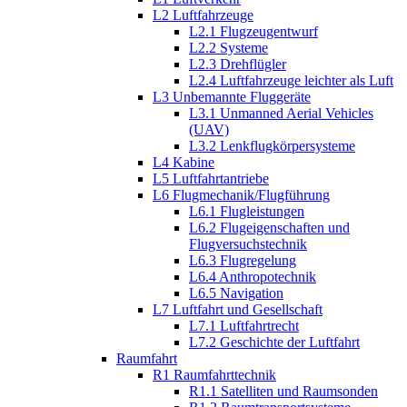
L2 Luftfahrzeuge
L2.1 Flugzeugentwurf
L2.2 Systeme
L2.3 Drehflügler
L2.4 Luftfahrzeuge leichter als Luft
L3 Unbemannte Fluggeräte
L3.1 Unmanned Aerial Vehicles
(UAV)
L3.2 Lenkflugkörpersysteme
L4 Kabine
L5 Luftfahrtantriebe
L6 Flugmechanik/Flugführung
L6.1 Flugleistungen
L6.2 Flugeigenschaften und
Flugversuchstechnik
L6.3 Flugregelung
L6.4 Anthropotechnik
L6.5 Navigation
L7 Luftfahrt und Gesellschaft
L7.1 Luftfahrtrecht
L7.2 Geschichte der Luftfahrt
Raumfahrt
R1 Raumfahrttechnik
R1.1 Satelliten und Raumsonden