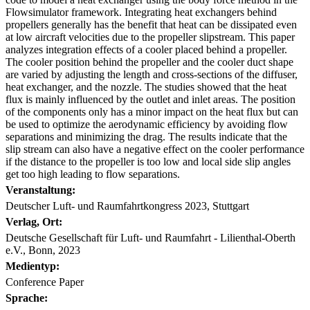
Flowsimulator framework. Integrating heat exchangers behind
propellers generally has the benefit that heat can be dissipated even
at low aircraft velocities due to the propeller slipstream. This paper
analyzes integration effects of a cooler placed behind a propeller.
The cooler position behind the propeller and the cooler duct shape
are varied by adjusting the length and cross-sections of the diffuser,
heat exchanger, and the nozzle. The studies showed that the heat
flux is mainly influenced by the outlet and inlet areas. The position
of the components only has a minor impact on the heat flux but can
be used to optimize the aerodynamic efficiency by avoiding flow
separations and minimizing the drag. The results indicate that the
slip stream can also have a negative effect on the cooler performance
if the distance to the propeller is too low and local side slip angles
get too high leading to flow separations.
Veranstaltung:
Deutscher Luft- und Raumfahrtkongress 2023, Stuttgart
Verlag, Ort:
Deutsche Gesellschaft für Luft- und Raumfahrt - Lilienthal-Oberth
e.V., Bonn, 2023
Medientyp:
Conference Paper
Sprache: