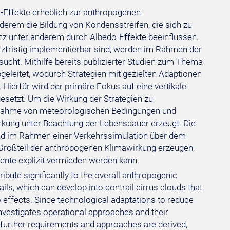
Effekte erheblich zur anthropogenen
nderem die Bildung von Kondensstreifen, die sich zu
anz unter anderem durch Albedo-Effekte beeinflussen.
rzfristig implementierbar sind, werden im Rahmen der
sucht. Mithilfe bereits publizierter Studien zum Thema
geleitet, wodurch Strategien mit gezielten Adaptionen
 Hierfür wird der primäre Fokus auf eine vertikale
esetzt. Um die Wirkung der Strategien zu
zugnahme von meteorologischen Bedingungen und
irkung unter Beachtung der Lebensdauer erzeugt. Die
nd im Rahmen einer Verkehrssimulation über dem
 Großteil der anthropogenen Klimawirkung erzeugen,
nte explizit vermieden werden kann.
ibute significantly to the overall anthropogenic
ils, which can develop into contrail cirrus clouds that
o effects. Since technological adaptations to reduce
investigates operational approaches and their
n, further requirements and approaches are derived,