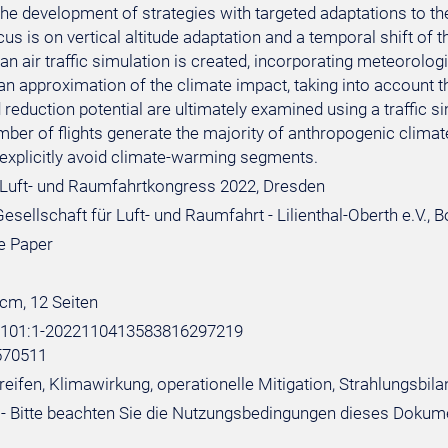
the development of strategies with targeted adaptations to the
us is on vertical altitude adaptation and a temporal shift of th
 an air traffic simulation is created, incorporating meteorolog
n approximation of the climate impact, taking into account the
reduction potential are ultimately examined using a traffic s
mber of flights generate the majority of anthropogenic clima
n explicitly avoid climate-warming segments.
Luft- und Raumfahrtkongress 2022, Dresden
sellschaft für Luft- und Raumfahrt - Lilienthal-Oberth e.V., 
e Paper
 cm, 12 Seiten
e:101:1-2022110413583816297219
570511
eifen, Klimawirkung, operationelle Mitigation, Strahlungsbila
- Bitte beachten Sie die Nutzungsbedingungen dieses Dokum