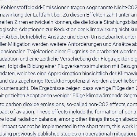
Kohlenstoffdioxid-Emissionen tragen sogenannte Nicht-CO2-
awirkung der Luftfahrt bei. Zu diesen Effekten zählt unter a
eifen-Zirren entwickeln können, die die lokale Strahlungsbil
ogische Adaptionen zur Reduktion der Klimawirkung nicht ku
en Arbeit betriebliche Ansätze und deren Umsetzbarkeit unter
ller Mitigation werden weitere Anforderungen und Ansätze ab
mensionalen Trajektorien einer Flugmission erarbeitet werden.
daption und eine zeitliche Verschiebung der Flugtrajektorie g
eren, folgt die Bildung einer Flugverkehrssimulation mit Be
endaten, welches eine Approximation hinsichtlich der Klimaw
 und das zugehörige Reduktionspotenzial werden abschließe
ik untersucht. Die Ergebnisse zeigen, dass wenige Flüge den
t gezielten Adaptionen weniger Flüge klimawärmende Segme
 to carbon dioxide emissions, so-called non-CO2 effects contr
act of aviation. These effects include the formation of contra
the local radiation balance, among other things through albed
e impact cannot be implemented in the short term, this work 
. Using previously published studies on operational mitigatio