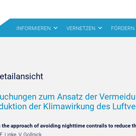
INFORMIEREN
VERNETZEN
FÖRDERN
tailansicht
uchungen zum Ansatz der Vermeidun
duktion der Klimawirkung des Luftve
 the approach of avoiding nighttime contrails to reduce the
F. Linke, V. Gollnick