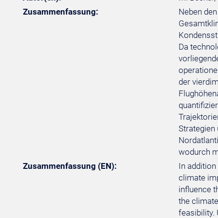
Zusammenfassung:
Neben den 
Gesamtklim
Kondensstr
Da technol
vorliegend
operatione
der vierdi
Flughöhena
quantifizi
Trajektori
Strategien
Nordatlant
wodurch mi
Zusammenfassung (EN):
In addition
climate imp
influence 
the climat
feasibility