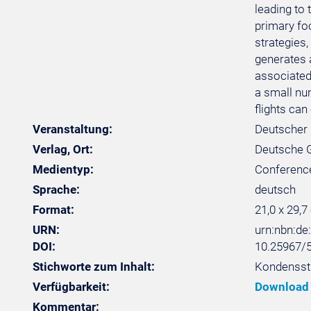
leading to 
primary foc
strategies,
generates a
associated 
a small nu
flights ca
Veranstaltung:
Deutscher 
Verlag, Ort:
Deutsche Ge
Medientyp:
Conferenc
Sprache:
deutsch
Format:
21,0 x 29,7
URN:
urn:nbn:d
DOI:
10.25967/
Stichworte zum Inhalt:
Kondensstr
Verfügbarkeit:
Download
Kommentar: