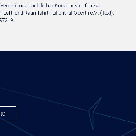
er Vermeidung nächtlicher Kondensstreifen zur
uft- und Raumfahrt - Lilienthal-Oberth e.V.. (Text).
97219.
NS