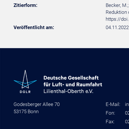
Zitierform:
Becker, M.
Reduktion d
https://do
Veröffentlicht am:
04.11.2022
Godesberger Allee 70
E-Mail:
i
53175 Bonn
Fon:
0
Fax:
0