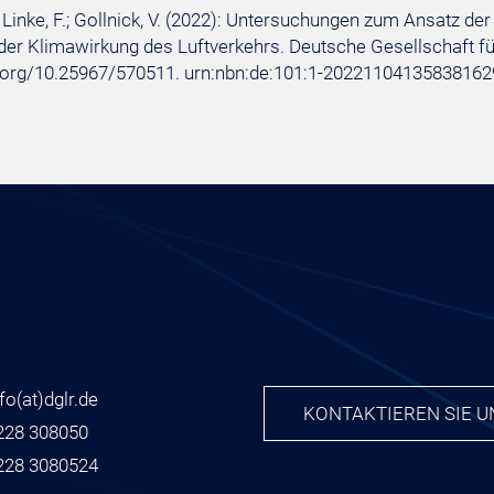
; Linke, F.; Gollnick, V. (2022): Untersuchungen zum Ansatz d
er Klimawirkung des Luftverkehrs. Deutsche Gesellschaft für L
i.org/10.25967/570511. urn:nbn:de:101:1-20221104135838162
nfo
(at)
dglr.de
KONTAKTIEREN SIE U
228 308050
228 3080524