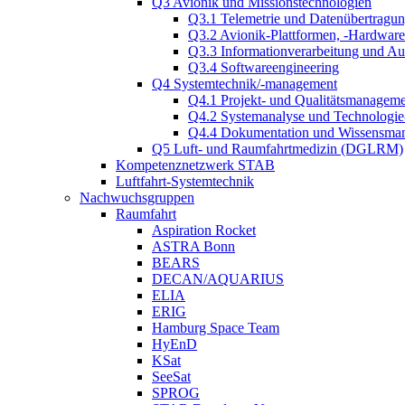
Q3 Avionik und Missionstechnologien
Q3.1 Telemetrie und Datenübertragu
Q3.2 Avionik-Plattformen, -Hardwar
Q3.3 Informationverarbeitung und A
Q3.4 Softwareengineering
Q4 Systemtechnik/-management
Q4.1 Projekt- und Qualitätsmanagem
Q4.2 Systemanalyse und Technologi
Q4.4 Dokumentation und Wissensma
Q5 Luft- und Raumfahrtmedizin (DGLRM)
Kompetenznetzwerk STAB
Luftfahrt-Systemtechnik
Nachwuchsgruppen
Raumfahrt
Aspiration Rocket
ASTRA Bonn
BEARS
DECAN/AQUARIUS
ELIA
ERIG
Hamburg Space Team
HyEnD
KSat
SeeSat
SPROG