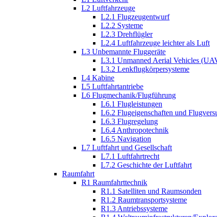
L2 Luftfahrzeuge
L2.1 Flugzeugentwurf
L2.2 Systeme
L2.3 Drehflügler
L2.4 Luftfahrzeuge leichter als Luft
L3 Unbemannte Fluggeräte
L3.1 Unmanned Aerial Vehicles (UA
L3.2 Lenkflugkörpersysteme
L4 Kabine
L5 Luftfahrtantriebe
L6 Flugmechanik/Flugführung
L6.1 Flugleistungen
L6.2 Flugeigenschaften und Flugvers
L6.3 Flugregelung
L6.4 Anthropotechnik
L6.5 Navigation
L7 Luftfahrt und Gesellschaft
L7.1 Luftfahrtrecht
L7.2 Geschichte der Luftfahrt
Raumfahrt
R1 Raumfahrttechnik
R1.1 Satelliten und Raumsonden
R1.2 Raumtransportsysteme
R1.3 Antriebssysteme