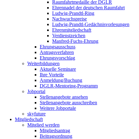
Raumfahrtmedaille der DGLR
Ehrennadel der deutschen Raumfahrt
Ludwig-Prandtl-Ring
Nachwuchspreise
Ludwig-Prandtl-Gedächnisvorlesungen
Ehrenmitgliedschaft
Verdienstzeichen
Manfred-Fuchs-Ehrung
Ehrungsausschuss
Antragsverfahren
Ehrungsvorschlag
Weiterbildungen
Aktuelle Seminare
Ihre Vorteile
Anmeldung/Buchung
DGLR-Mentoring-Programm
Jobportal
Stellenangebote ansehen
Stellenangebote ausschreiben
Weitere Jobportale
skyfuture
Mitgliedschaft
Mitglied werden
Mitgliedsantrag
Beitragsordnung