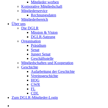
Mitglieder werben
Korporative Mitgliedschaft
Mitgliederservice
Rechnungsdaten
Mitgliederbereich
Über uns
Die DGLR
Mission & Vision
DGLR-Satzung
Organisation
Präsidium
Senat
Junger Senat
Geschäftsstelle
Mitgliedschaften und Kooperation
Geschichte
Aufarbeitung der Geschichte
Vereinsgeschichte
HOG
GWR
FL
CDL
Zum DGLR-Mitglieder-Login