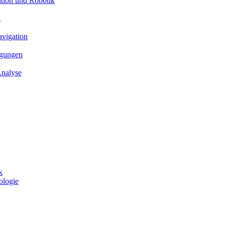
ation und Robotik
g
avigation
ngungen
Analyse
k
ologie