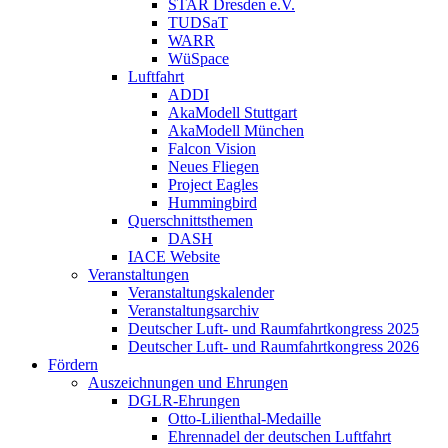
STAR Dresden e.V.
TUDSaT
WARR
WüSpace
Luftfahrt
ADDI
AkaModell Stuttgart
AkaModell München
Falcon Vision
Neues Fliegen
Project Eagles
Hummingbird
Querschnittsthemen
DASH
IACE Website
Veranstaltungen
Veranstaltungskalender
Veranstaltungsarchiv
Deutscher Luft- und Raumfahrtkongress 2025
Deutscher Luft- und Raumfahrtkongress 2026
Fördern
Auszeichnungen und Ehrungen
DGLR-Ehrungen
Otto-Lilienthal-Medaille
Ehrennadel der deutschen Luftfahrt