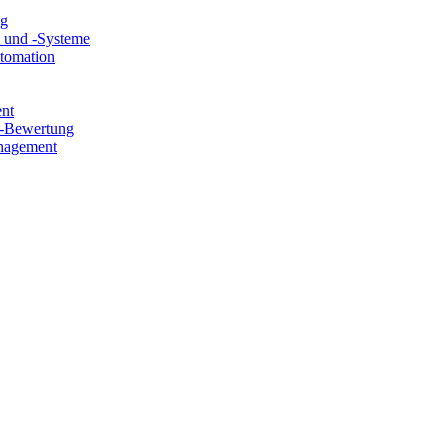
ng
e und -Systeme
utomation
ent
e-Bewertung
nagement