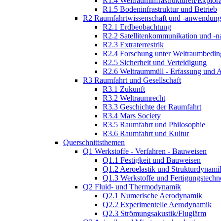
R1.4 Weltrauminfrastrukturen/Explor
R1.5 Bodeninfrastruktur und Betrieb
R2 Raumfahrtwissenschaft und -anwendun
R2.1 Erdbeobachtung
R2.2 Satellitenkommunikation und -n
R2.3 Extraterrestrik
R2.4 Forschung unter Weltraumbedi
R2.5 Sicherheit und Verteidigung
R2.6 Weltraummüll - Erfassung und 
R3 Raumfahrt und Gesellschaft
R3.1 Zukunft
R3.2 Weltraumrecht
R3.3 Geschichte der Raumfahrt
R3.4 Mars Society
R3.5 Raumfahrt und Philosophie
R3.6 Raumfahrt und Kultur
Querschnittsthemen
Q1 Werkstoffe - Verfahren - Bauweisen
Q1.1 Festigkeit und Bauweisen
Q1.2 Aeroelastik und Strukturdynami
Q1.3 Werkstoffe und Fertigungstechn
Q2 Fluid- und Thermodynamik
Q2.1 Numerische Aerodynamik
Q2.2 Experimentelle Aerodynamik
Q2.3 Strömungsakustik/Fluglärm