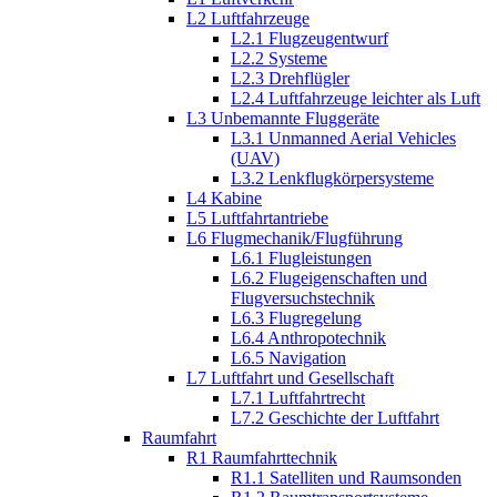
L2 Luftfahrzeuge
L2.1 Flugzeugentwurf
L2.2 Systeme
L2.3 Drehflügler
L2.4 Luftfahrzeuge leichter als Luft
L3 Unbemannte Fluggeräte
L3.1 Unmanned Aerial Vehicles
(UAV)
L3.2 Lenkflugkörpersysteme
L4 Kabine
L5 Luftfahrtantriebe
L6 Flugmechanik/Flugführung
L6.1 Flugleistungen
L6.2 Flugeigenschaften und
Flugversuchstechnik
L6.3 Flugregelung
L6.4 Anthropotechnik
L6.5 Navigation
L7 Luftfahrt und Gesellschaft
L7.1 Luftfahrtrecht
L7.2 Geschichte der Luftfahrt
Raumfahrt
R1 Raumfahrttechnik
R1.1 Satelliten und Raumsonden