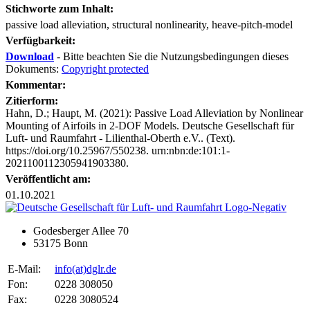
Stichworte zum Inhalt:
passive load alleviation, structural nonlinearity, heave-pitch-model
Verfügbarkeit:
Download
- Bitte beachten Sie die Nutzungsbedingungen dieses
Dokuments:
Copyright protected
Kommentar:
Zitierform:
Hahn, D.; Haupt, M. (2021): Passive Load Alleviation by Nonlinear
Mounting of Airfoils in 2-DOF Models. Deutsche Gesellschaft für
Luft- und Raumfahrt - Lilienthal-Oberth e.V.. (Text).
https://doi.org/10.25967/550238. urn:nbn:de:101:1-
2021100112305941903380.
Veröffentlicht am:
01.10.2021
Godesberger Allee 70
53175 Bonn
E-Mail:
info
(at)
dglr.de
Fon:
0228 308050
Fax:
0228 3080524