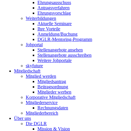
Ehrungsausschuss
Antragsverfahren
Ehrungsvorschlag
Weiterbildungen
Aktuelle Seminare
Ihre Vorteile
Anmeldung/Buchung
DGLR-Mentoring-Programm
Jobportal
Stellenangebote ansehen
Stellenangebote ausschreiben
Weitere Jobportale
skyfuture
Mitgliedschaft
Mitglied werden
Mitgliedsantrag
Beitragsordnung
Mitglieder werben
Korporative Mitgliedschaft
Mitgliederservice
Rechnungsdaten
Mitgliederbereich
Über uns
Die DGLR
Mission & Vision