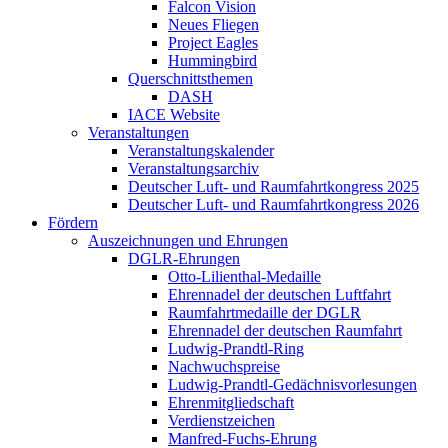
Falcon Vision
Neues Fliegen
Project Eagles
Hummingbird
Querschnittsthemen
DASH
IACE Website
Veranstaltungen
Veranstaltungskalender
Veranstaltungsarchiv
Deutscher Luft- und Raumfahrtkongress 2025
Deutscher Luft- und Raumfahrtkongress 2026
Fördern
Auszeichnungen und Ehrungen
DGLR-Ehrungen
Otto-Lilienthal-Medaille
Ehrennadel der deutschen Luftfahrt
Raumfahrtmedaille der DGLR
Ehrennadel der deutschen Raumfahrt
Ludwig-Prandtl-Ring
Nachwuchspreise
Ludwig-Prandtl-Gedächnisvorlesungen
Ehrenmitgliedschaft
Verdienstzeichen
Manfred-Fuchs-Ehrung