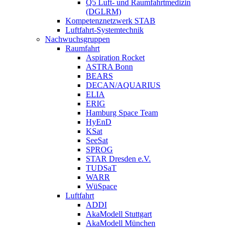
Q5 Luft- und Raumfahrtmedizin
(DGLRM)
Kompetenznetzwerk STAB
Luftfahrt-Systemtechnik
Nachwuchsgruppen
Raumfahrt
Aspiration Rocket
ASTRA Bonn
BEARS
DECAN/AQUARIUS
ELIA
ERIG
Hamburg Space Team
HyEnD
KSat
SeeSat
SPROG
STAR Dresden e.V.
TUDSaT
WARR
WüSpace
Luftfahrt
ADDI
AkaModell Stuttgart
AkaModell München