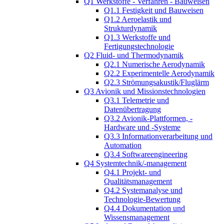
Q1 Werkstoffe - Verfahren - Bauweisen
Q1.1 Festigkeit und Bauweisen
Q1.2 Aeroelastik und
Strukturdynamik
Q1.3 Werkstoffe und
Fertigungstechnologie
Q2 Fluid- und Thermodynamik
Q2.1 Numerische Aerodynamik
Q2.2 Experimentelle Aerodynamik
Q2.3 Strömungsakustik/Fluglärm
Q3 Avionik und Missionstechnologien
Q3.1 Telemetrie und
Datenübertragung
Q3.2 Avionik-Plattformen, -
Hardware und -Systeme
Q3.3 Informationverarbeitung und
Automation
Q3.4 Softwareengineering
Q4 Systemtechnik/-management
Q4.1 Projekt- und
Qualitätsmanagement
Q4.2 Systemanalyse und
Technologie-Bewertung
Q4.4 Dokumentation und
Wissensmanagement