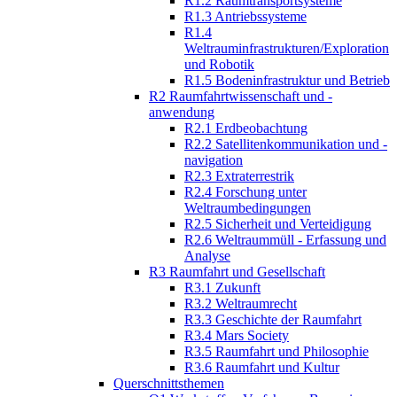
R1.2 Raumtransportsysteme
R1.3 Antriebssysteme
R1.4
Weltrauminfrastrukturen/Exploration
und Robotik
R1.5 Bodeninfrastruktur und Betrieb
R2 Raumfahrtwissenschaft und -
anwendung
R2.1 Erdbeobachtung
R2.2 Satellitenkommunikation und -
navigation
R2.3 Extraterrestrik
R2.4 Forschung unter
Weltraumbedingungen
R2.5 Sicherheit und Verteidigung
R2.6 Weltraummüll - Erfassung und
Analyse
R3 Raumfahrt und Gesellschaft
R3.1 Zukunft
R3.2 Weltraumrecht
R3.3 Geschichte der Raumfahrt
R3.4 Mars Society
R3.5 Raumfahrt und Philosophie
R3.6 Raumfahrt und Kultur
Querschnittsthemen