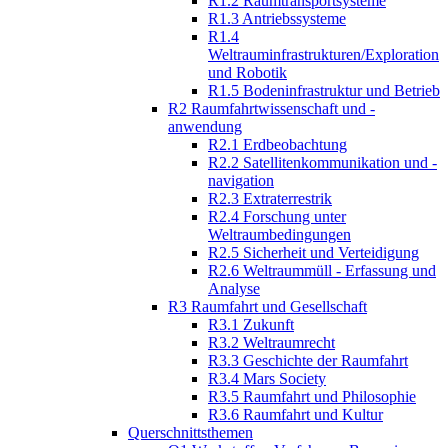
R1.2 Raumtransportsysteme
R1.3 Antriebssysteme
R1.4
Weltrauminfrastrukturen/Exploration
und Robotik
R1.5 Bodeninfrastruktur und Betrieb
R2 Raumfahrtwissenschaft und -
anwendung
R2.1 Erdbeobachtung
R2.2 Satellitenkommunikation und -
navigation
R2.3 Extraterrestrik
R2.4 Forschung unter
Weltraumbedingungen
R2.5 Sicherheit und Verteidigung
R2.6 Weltraummüll - Erfassung und
Analyse
R3 Raumfahrt und Gesellschaft
R3.1 Zukunft
R3.2 Weltraumrecht
R3.3 Geschichte der Raumfahrt
R3.4 Mars Society
R3.5 Raumfahrt und Philosophie
R3.6 Raumfahrt und Kultur
Querschnittsthemen