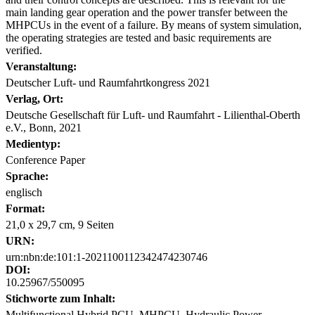
main landing gear operation and the power transfer between the
MHPCUs in the event of a failure. By means of system simulation,
the operating strategies are tested and basic requirements are
verified.
Veranstaltung:
Deutscher Luft- und Raumfahrtkongress 2021
Verlag, Ort:
Deutsche Gesellschaft für Luft- und Raumfahrt - Lilienthal-Oberth
e.V., Bonn, 2021
Medientyp:
Conference Paper
Sprache:
englisch
Format:
21,0 x 29,7 cm, 9 Seiten
URN:
urn:nbn:de:101:1-2021100112342474230746
DOI:
10.25967/550095
Stichworte zum Inhalt:
Multifunctional Hybrid PCU, MHPCU, Hydraulic Power