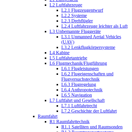
L2 Luftfahrzeuge
L2.1 Flugzeugentwurf
L2.2 Systeme
L2.3 Drehflügler
L2.4 Luftfahrzeuge leichter als Luft
L3 Unbemannte Fluggeräte
L3.1 Unmanned Aerial Vehicles
(UAV)
L3.2 Lenkflugkörpersysteme
L4 Kabine
L5 Luftfahrtantriebe
L6 Flugmechanik/Flugführung
L6.1 Flugleistungen
L6.2 Flugeigenschaften und
Flugversuchstechnik
L6.3 Flugregelung
L6.4 Anthropotechnik
L6.5 Navigation
L7 Luftfahrt und Gesellschaft
L7.1 Luftfahrtrecht
L7.2 Geschichte der Luftfahrt
Raumfahrt
R1 Raumfahrttechnik
R1.1 Satelliten und Raumsonden