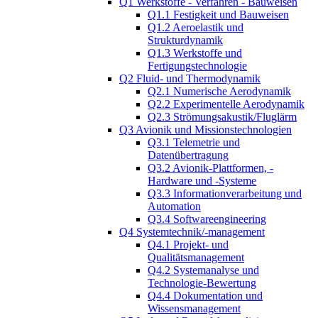
Q1 Werkstoffe - Verfahren - Bauweisen
Q1.1 Festigkeit und Bauweisen
Q1.2 Aeroelastik und
Strukturdynamik
Q1.3 Werkstoffe und
Fertigungstechnologie
Q2 Fluid- und Thermodynamik
Q2.1 Numerische Aerodynamik
Q2.2 Experimentelle Aerodynamik
Q2.3 Strömungsakustik/Fluglärm
Q3 Avionik und Missionstechnologien
Q3.1 Telemetrie und
Datenübertragung
Q3.2 Avionik-Plattformen, -
Hardware und -Systeme
Q3.3 Informationverarbeitung und
Automation
Q3.4 Softwareengineering
Q4 Systemtechnik/-management
Q4.1 Projekt- und
Qualitätsmanagement
Q4.2 Systemanalyse und
Technologie-Bewertung
Q4.4 Dokumentation und
Wissensmanagement