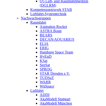
Q5 Luft- und Raumfahrtmedizin
(DGLRM)
Kompetenznetzwerk STAB
Luftfahrt-Systemtechnik
Nachwuchsgruppen
Raumfahrt
Aspiration Rocket
ASTRA Bonn
BEARS
DECAN/AQUARIUS
ELIA
ERIG
Hamburg Space Team
HyEnD
KSat
SeeSat
SPROG
STAR Dresden e.V.
TUDSaT
WARR
WüSpace
Luftfahrt
ADDI
AkaModell Stuttgart
AkaModell München