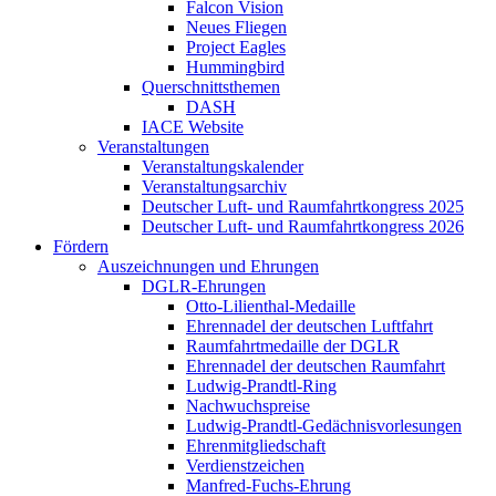
Falcon Vision
Neues Fliegen
Project Eagles
Hummingbird
Querschnittsthemen
DASH
IACE Website
Veranstaltungen
Veranstaltungskalender
Veranstaltungsarchiv
Deutscher Luft- und Raumfahrtkongress 2025
Deutscher Luft- und Raumfahrtkongress 2026
Fördern
Auszeichnungen und Ehrungen
DGLR-Ehrungen
Otto-Lilienthal-Medaille
Ehrennadel der deutschen Luftfahrt
Raumfahrtmedaille der DGLR
Ehrennadel der deutschen Raumfahrt
Ludwig-Prandtl-Ring
Nachwuchspreise
Ludwig-Prandtl-Gedächnisvorlesungen
Ehrenmitgliedschaft
Verdienstzeichen
Manfred-Fuchs-Ehrung