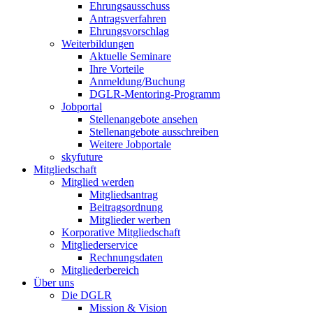
Ehrungsausschuss
Antragsverfahren
Ehrungsvorschlag
Weiterbildungen
Aktuelle Seminare
Ihre Vorteile
Anmeldung/Buchung
DGLR-Mentoring-Programm
Jobportal
Stellenangebote ansehen
Stellenangebote ausschreiben
Weitere Jobportale
skyfuture
Mitgliedschaft
Mitglied werden
Mitgliedsantrag
Beitragsordnung
Mitglieder werben
Korporative Mitgliedschaft
Mitgliederservice
Rechnungsdaten
Mitgliederbereich
Über uns
Die DGLR
Mission & Vision