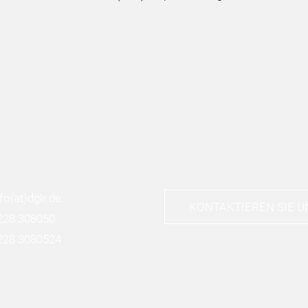
nfo
(at)
dglr.de
KONTAKTIEREN SIE U
228 308050
228 3080524