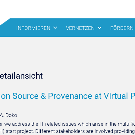
INFORMIEREN
VERNETZEN
FÖRDERN
tailansicht
n Source & Provenance at Virtual 
 A. Doko
er we address the IT related issues which arise in the multi-fid
 start project. Different stakeholders are involved providing