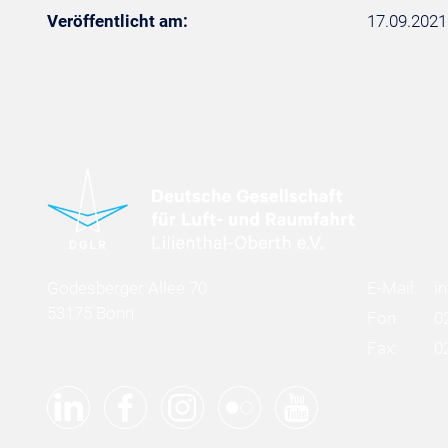
Veröffentlicht am:
17.09.2021
Godesberger Allee 70
E-Mail:
i
53175 Bonn
Fon:
0
Fax:
0