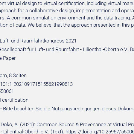
m virtual design to virtual certification, including virtual man
pproach for a collaborative design, implementation and ope
rs: A common simulation environment and the data tracing. A
ion of data. We believe, that the approach presented in this 
Luft- und Raumfahrtkongress 2021
sellschaft für Luft- und Raumfahrt - Lilienthal-Oberth e.V., 
e Paper
 cm, 8 Seiten
e:101:1-2021091715155621990813
550061
l certification
- Bitte beachten Sie die Nutzungsbedingungen dieses Dokum
.; Doko, A. (2021): Common Source & Provenance at Virtual Pr
 Lilienthal-Oberth e.V.. (Text). https://doi.org/10.25967/5500