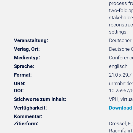
process fro
two-fold a
stakeholde
reconstruct
settings.
Veranstaltung:
Deutscher 
Verlag, Ort:
Deutsche Ge
Medientyp:
Conferenc
Sprache:
englisch
Format:
21,0 x 29,7
URN:
urn:nbn:d
DOI:
10.25967/
Stichworte zum Inhalt:
VPH, virtua
Verfügbarkeit:
Download
Kommentar:
Zitierform:
Dressel, F
Raumfahrt -