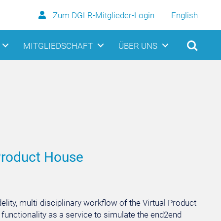
Zum DGLR-Mitglieder-Login
English
MITGLIEDSCHAFT
ÜBER UNS
Product House
elity, multi-disciplinary workflow of the Virtual Product
 functionality as a service to simulate the end2end