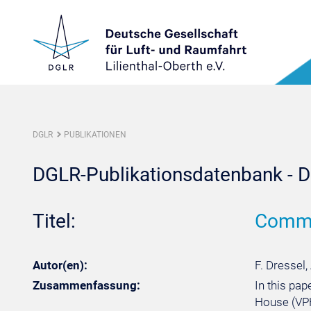
DGLR
PUBLIKATIONEN
DGLR-Publikationsdatenbank - De
Titel:
Commo
Autor(en):
F. Dressel,
Zusammenfassung:
In this pap
House (VPH)