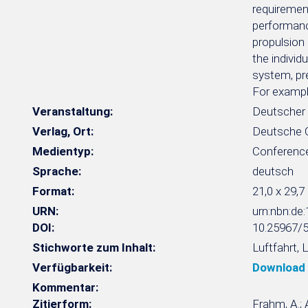
requirement
performance
propulsion 
the individ
system, pr
For exampl
Veranstaltung:
Deutscher 
Verlag, Ort:
Deutsche Ge
Medientyp:
Conferenc
Sprache:
deutsch
Format:
21,0 x 29,7
URN:
urn:nbn:d
DOI:
10.25967/
Stichworte zum Inhalt:
Luftfahrt, 
Verfügbarkeit:
Download
Kommentar:
Zitierform:
Frahm, A.; 