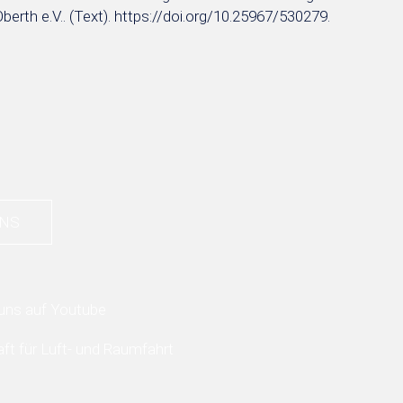
berth e.V.. (Text). https://doi.org/10.25967/530279.
UNS
t für Luft- und Raumfahrt