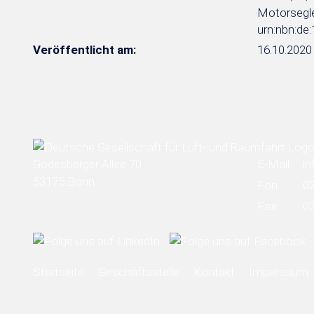
Motorsegler
urn:nbn:de
Veröffentlicht am:
16.10.2020
Godesberger Allee 70
E-Mail:
in
53175 Bonn
Fon:
0
Fax:
0
Startseite
Geschäftsstelle
Kontakt
Impressum