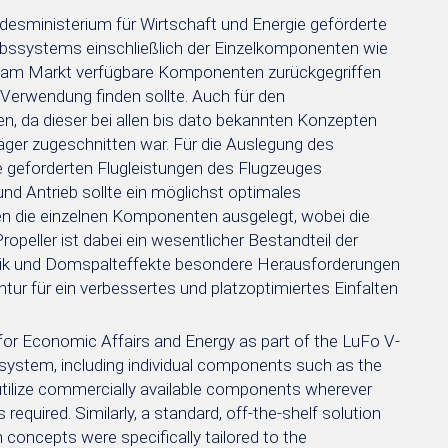
ministerium für Wirtschaft und Energie geförderte
bssystems einschließlich der Einzelkomponenten wie
 auf am Markt verfügbare Komponenten zurückgegriffen
r Verwendung finden sollte. Auch für den
en, da dieser bei allen bis dato bekannten Konzepten
räger zugeschnitten war. Für die Auslegung des
e geforderten Flugleistungen des Flugzeuges
d Antrieb sollte ein möglichst optimales
en die einzelnen Komponenten ausgelegt, wobei die
peller ist dabei ein wesentlicher Bestandteil der
nik und Domspalteffekte besondere Herausforderungen
tur für ein verbessertes und platzoptimiertes Einfalten
for Economic Affairs and Energy as part of the LuFo V-
n system, including individual components such as the
 utilize commercially available components wherever
 required. Similarly, a standard, off-the-shelf solution
 concepts were specifically tailored to the