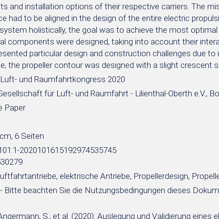
s and installation options of their respective carriers. The miss
 had to be aligned in the design of the entire electric propul
system holistically, the goal was to achieve the most optimal
ual components were designed, taking into account their intera
esented particular design and construction challenges due to
e, the propeller contour was designed with a slight crescent 
Luft- und Raumfahrtkongress 2020
sellschaft für Luft- und Raumfahrt - Lilienthal-Oberth e.V., B
e Paper
 cm, 6 Seiten
e:101:1-2020101615192974535745
530279
Luftfahrtantriebe, elektrische Antriebe, Propellerdesign, Prope
- Bitte beachten Sie die Nutzungsbedingungen dieses Doku
Angermann, S.; et al. (2020): Auslegung und Validierung eines 