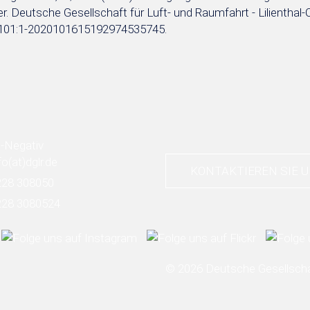
. Deutsche Gesellschaft für Luft- und Raumfahrt - Lilienthal-O
:101:1-2020101615192974535745.
fo
(at)
dglr.de
KONTAKTIEREN SIE 
228 308050
228 3080524
© 2026 Deutsche Gesellschaf