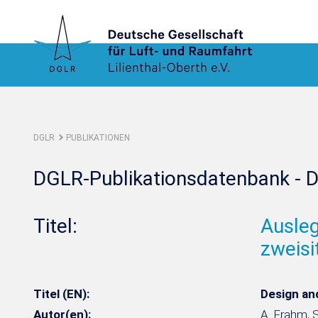
DGLR
PUBLIKATIONEN
DGLR-Publikationsdatenbank - D
Titel:
Ausleg
zweisi
Titel (EN):
Design and
Autor(en):
A. Frahm, S