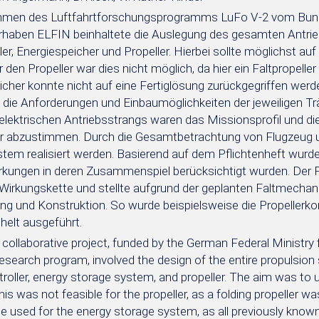
men des Luftfahrtforschungsprogramms LuFo V-2 vom Bundes
haben ELFIN beinhaltete die Auslegung des gesamten Antrie
ler, Energiespeicher und Propeller. Hierbei sollte möglichst
 den Propeller war dies nicht möglich, da hier ein Faltpropelle
icher konnte nicht auf eine Fertiglösung zurückgegriffen werd
uf die Anforderungen und Einbaumöglichkeiten der jeweiligen T
lektrischen Antriebsstrangs waren das Missionsprofil und di
r abzustimmen. Durch die Gesamtbetrachtung von Flugzeug un
em realisiert werden. Basierend auf dem Pflichtenheft wurd
kungen in deren Zusammenspiel berücksichtigt wurden. Der Pro
irkungskette und stellte aufgrund der geplanten Faltmecha
g und Konstruktion. So wurde beispielsweise die Propellerkon
chelt ausgeführt.
collaborative project, funded by the German Federal Ministry 
research program, involved the design of the entire propulsio
troller, energy storage system, and propeller. The aim was to
his was not feasible for the propeller, as a folding propeller was
e used for the energy storage system, as all previously known