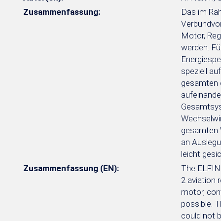
Zusammenfassung:
Das im Rah
Verbundvor
Motor, Reg
werden. Für
Energiespe
speziell a
gesamten e
aufeinande
Gesamtsyst
Wechselwir
gesamten W
an Auslegun
leicht gesi
Zusammenfassung (EN):
The ELFIN 
2 aviation 
motor, con
possible. T
could not b