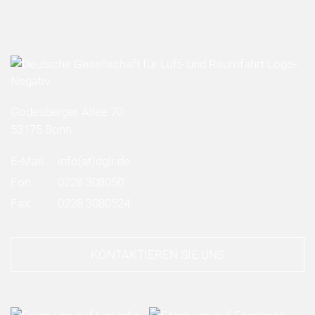
Godesberger Allee 70
53175 Bonn
E-Mail:
info
(at)
dglr.de
Fon:
0228 308050
Fax:
0228 3080524
KONTAKTIEREN SIE UNS