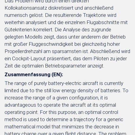
Das Problem wird durch einen direkten
Kollokationsansatz diskretisiert und anschließend
numerisch gelöst. Die resultierende Trajektorie wird
weiterhin analysiert und die einzelnen Flugabschnitte mit
Gütekriterien korreliert. Die Analyse des zugrunde
gelegten Modells zeigt, dass unter anderem der Betrieb
mit großer Fluggeschwindigkeit bei gleichzeitig hoher
Propellerdrehzahl am sparsamsten ist. Abschließend wird
ein Cockpit-Layout präsentiert, das dem Piloten zu jeder
Zeit die optimalen Betriebsparameter anzeigt.
Zusammenfassung (EN):
The range of purely battery-electric aircraft is currently
limited due to the still low energy density of batteries. To
increase the range of a given configuration, it is
advantageous to operate the aircraft at its optimal
operating point. For this purpose, an optimal control
method is used to determine a trajectory for a generic
mathematical model that minimizes the decrease in
battery charge over a given flight distance. The problem