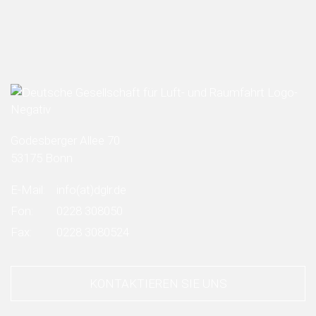
Godesberger Allee 70
53175 Bonn
E-Mail:
info
(at)
dglr.de
Fon:
0228 308050
Fax:
0228 3080524
KONTAKTIEREN SIE UNS