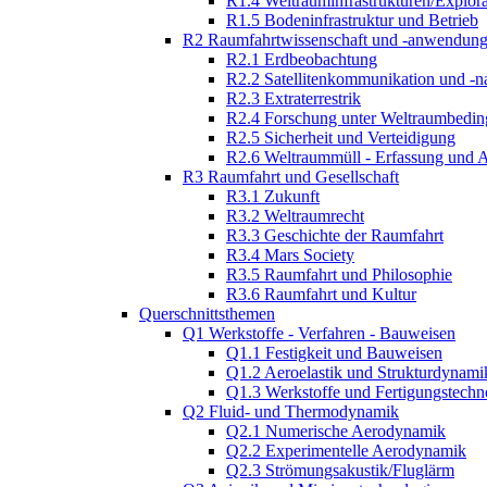
R1.4 Weltrauminfrastrukturen/Explor
R1.5 Bodeninfrastruktur und Betrieb
R2 Raumfahrtwissenschaft und -anwendun
R2.1 Erdbeobachtung
R2.2 Satellitenkommunikation und -n
R2.3 Extraterrestrik
R2.4 Forschung unter Weltraumbedi
R2.5 Sicherheit und Verteidigung
R2.6 Weltraummüll - Erfassung und 
R3 Raumfahrt und Gesellschaft
R3.1 Zukunft
R3.2 Weltraumrecht
R3.3 Geschichte der Raumfahrt
R3.4 Mars Society
R3.5 Raumfahrt und Philosophie
R3.6 Raumfahrt und Kultur
Querschnittsthemen
Q1 Werkstoffe - Verfahren - Bauweisen
Q1.1 Festigkeit und Bauweisen
Q1.2 Aeroelastik und Strukturdynami
Q1.3 Werkstoffe und Fertigungstechn
Q2 Fluid- und Thermodynamik
Q2.1 Numerische Aerodynamik
Q2.2 Experimentelle Aerodynamik
Q2.3 Strömungsakustik/Fluglärm