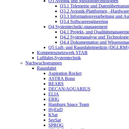
Q3 Avionik und Missionstechnologien
Q3.1 Telemetrie und Datenübertragu
Q3.2 Avionik-Plattformen, -Hardwar
Q3.3 Informationverarbeitung und A
Q3.4 Softwareengineering
Q4 Systemtechnik/-management
Q4.1 Projekt- und Qualitätsmanagem
Q4.2 Systemanalyse und Technologi
Q4.4 Dokumentation und Wissensma
Q5 Luft- und Raumfahrtmedizin (DGLRM)
Kompetenznetzwerk STAB
Luftfahrt-Systemtechnik
Nachwuchsgruppen
Raumfahrt
Aspiration Rocket
ASTRA Bonn
BEARS
DECAN/AQUARIUS
ELIA
ERIG
Hamburg Space Team
HyEnD
KSat
SeeSat
SPROG