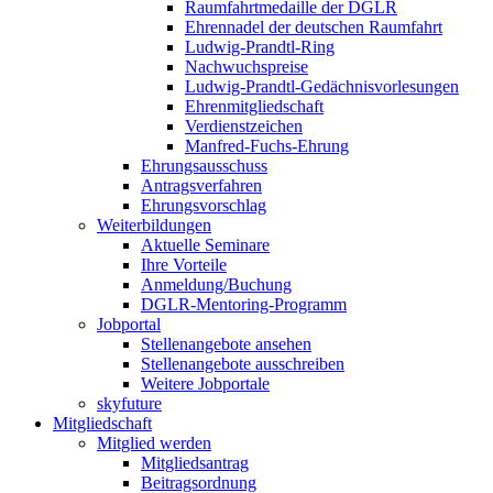
Raumfahrtmedaille der DGLR
Ehrennadel der deutschen Raumfahrt
Ludwig-Prandtl-Ring
Nachwuchspreise
Ludwig-Prandtl-Gedächnisvorlesungen
Ehrenmitgliedschaft
Verdienstzeichen
Manfred-Fuchs-Ehrung
Ehrungsausschuss
Antragsverfahren
Ehrungsvorschlag
Weiterbildungen
Aktuelle Seminare
Ihre Vorteile
Anmeldung/Buchung
DGLR-Mentoring-Programm
Jobportal
Stellenangebote ansehen
Stellenangebote ausschreiben
Weitere Jobportale
skyfuture
Mitgliedschaft
Mitglied werden
Mitgliedsantrag
Beitragsordnung