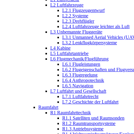
L2 Luftfahrzeuge
L2.1 Flugzeugentwurf
L2.2 Systeme
L2.3 Drehflügler
L2.4 Luftfahrzeuge leichter als Luft
L3 Unbemannte Fluggeräte
L3.1 Unmanned Aerial Vehicles (UA
L3.2 Lenkflugkörpersysteme
L4 Kabine
L5 Luftfahrtantriebe
L6 Flugmechanik/Flugführung
L6.1 Flugleistungen
L6.2 Flugeigenschaften und Flugvers
L6.3 Flugregelung
L6.4 Anthropotechnik
L6.5 Navigation
L7 Luftfahrt und Gesellschaft
L7.1 Luftfahrtrecht
L7.2 Geschichte der Luftfahrt
Raumfahrt
R1 Raumfahrttechnik
R1.1 Satelliten und Raumsonden
R1.2 Raumtransportsysteme
R1.3 Antriebssysteme