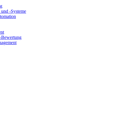
ng
e und -Systeme
utomation
ent
e-Bewertung
nagement