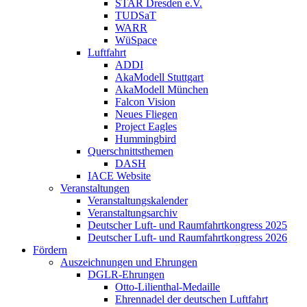
STAR Dresden e.V.
TUDSaT
WARR
WüSpace
Luftfahrt
ADDI
AkaModell Stuttgart
AkaModell München
Falcon Vision
Neues Fliegen
Project Eagles
Hummingbird
Querschnittsthemen
DASH
IACE Website
Veranstaltungen
Veranstaltungskalender
Veranstaltungsarchiv
Deutscher Luft- und Raumfahrtkongress 2025
Deutscher Luft- und Raumfahrtkongress 2026
Fördern
Auszeichnungen und Ehrungen
DGLR-Ehrungen
Otto-Lilienthal-Medaille
Ehrennadel der deutschen Luftfahrt