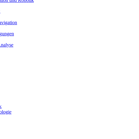
ation und Robotik
g
avigation
ngungen
Analyse
k
ologie