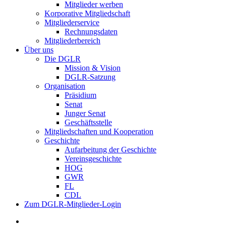
Mitglieder werben
Korporative Mitgliedschaft
Mitgliederservice
Rechnungsdaten
Mitgliederbereich
Über uns
Die DGLR
Mission & Vision
DGLR-Satzung
Organisation
Präsidium
Senat
Junger Senat
Geschäftsstelle
Mitgliedschaften und Kooperation
Geschichte
Aufarbeitung der Geschichte
Vereinsgeschichte
HOG
GWR
FL
CDL
Zum DGLR-Mitglieder-Login