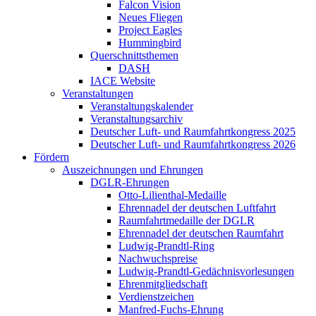
Falcon Vision
Neues Fliegen
Project Eagles
Hummingbird
Querschnittsthemen
DASH
IACE Website
Veranstaltungen
Veranstaltungskalender
Veranstaltungsarchiv
Deutscher Luft- und Raumfahrtkongress 2025
Deutscher Luft- und Raumfahrtkongress 2026
Fördern
Auszeichnungen und Ehrungen
DGLR-Ehrungen
Otto-Lilienthal-Medaille
Ehrennadel der deutschen Luftfahrt
Raumfahrtmedaille der DGLR
Ehrennadel der deutschen Raumfahrt
Ludwig-Prandtl-Ring
Nachwuchspreise
Ludwig-Prandtl-Gedächnisvorlesungen
Ehrenmitgliedschaft
Verdienstzeichen
Manfred-Fuchs-Ehrung