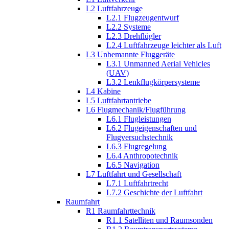
L2 Luftfahrzeuge
L2.1 Flugzeugentwurf
L2.2 Systeme
L2.3 Drehflügler
L2.4 Luftfahrzeuge leichter als Luft
L3 Unbemannte Fluggeräte
L3.1 Unmanned Aerial Vehicles
(UAV)
L3.2 Lenkflugkörpersysteme
L4 Kabine
L5 Luftfahrtantriebe
L6 Flugmechanik/Flugführung
L6.1 Flugleistungen
L6.2 Flugeigenschaften und
Flugversuchstechnik
L6.3 Flugregelung
L6.4 Anthropotechnik
L6.5 Navigation
L7 Luftfahrt und Gesellschaft
L7.1 Luftfahrtrecht
L7.2 Geschichte der Luftfahrt
Raumfahrt
R1 Raumfahrttechnik
R1.1 Satelliten und Raumsonden