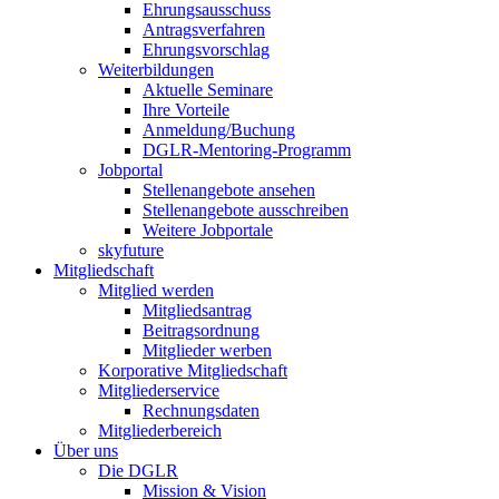
Ehrungsausschuss
Antragsverfahren
Ehrungsvorschlag
Weiterbildungen
Aktuelle Seminare
Ihre Vorteile
Anmeldung/Buchung
DGLR-Mentoring-Programm
Jobportal
Stellenangebote ansehen
Stellenangebote ausschreiben
Weitere Jobportale
skyfuture
Mitgliedschaft
Mitglied werden
Mitgliedsantrag
Beitragsordnung
Mitglieder werben
Korporative Mitgliedschaft
Mitgliederservice
Rechnungsdaten
Mitgliederbereich
Über uns
Die DGLR
Mission & Vision