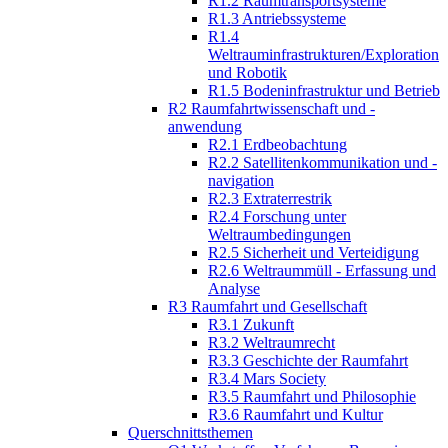
R1.2 Raumtransportsysteme
R1.3 Antriebssysteme
R1.4
Weltrauminfrastrukturen/Exploration
und Robotik
R1.5 Bodeninfrastruktur und Betrieb
R2 Raumfahrtwissenschaft und -
anwendung
R2.1 Erdbeobachtung
R2.2 Satellitenkommunikation und -
navigation
R2.3 Extraterrestrik
R2.4 Forschung unter
Weltraumbedingungen
R2.5 Sicherheit und Verteidigung
R2.6 Weltraummüll - Erfassung und
Analyse
R3 Raumfahrt und Gesellschaft
R3.1 Zukunft
R3.2 Weltraumrecht
R3.3 Geschichte der Raumfahrt
R3.4 Mars Society
R3.5 Raumfahrt und Philosophie
R3.6 Raumfahrt und Kultur
Querschnittsthemen