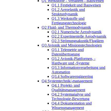
Q1 Werkstoffe - Verfahren - Bauweisen
Q1.1 Festigkeit und Bauweisen
Q1.2 Aeroelastik und
Strukturdynamik
Q1.3 Werkstoffe und
Fertigungstechnologie
Q2 Fluid- und Thermodynamik
Q2.1 Numerische Aerodynamik
Q2.2 Experimentelle Aerodynamik
Q2.3 Strömungsakustik/Fluglärm
Q3 Avionik und Missionstechnologien
Q3.1 Telemetrie und
Datenübertragung
Q3.2 Avionik-Plattformen, -
Hardware und -Systeme
Q3.3 Informationverarbeitung und
Automation
Q3.4 Softwareengineering
Q4 Systemtechnik/-management
Q4.1 Projekt- und
Qualitätsmanagement
Q4.2 Systemanalyse und
Technologie-Bewertung
Q4.4 Dokumentation und
Wissensmanagement