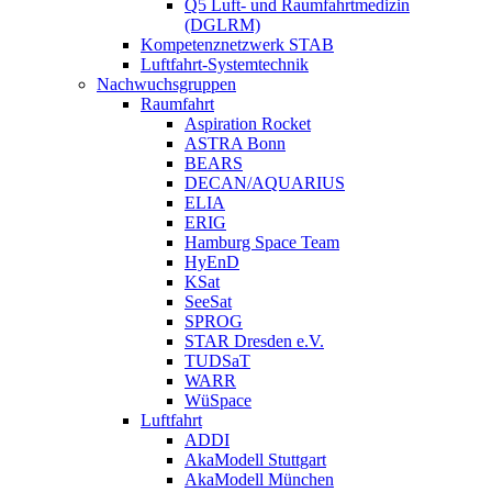
Q5 Luft- und Raumfahrtmedizin
(DGLRM)
Kompetenznetzwerk STAB
Luftfahrt-Systemtechnik
Nachwuchsgruppen
Raumfahrt
Aspiration Rocket
ASTRA Bonn
BEARS
DECAN/AQUARIUS
ELIA
ERIG
Hamburg Space Team
HyEnD
KSat
SeeSat
SPROG
STAR Dresden e.V.
TUDSaT
WARR
WüSpace
Luftfahrt
ADDI
AkaModell Stuttgart
AkaModell München