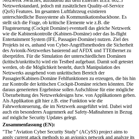
Netzwerk Switches, aufbauend auf dem Ethernet IEEE 802.3
Netzwerkstandard, jedoch mit zusätzlichen Quality-of-Service
(QoS) Features. Im gesamten Luftfahrzeug existieren
unterschiedliche Bussysteme als Kommunikationsbackbone. Es
stellt sich die Frage, ob kritische Elemente wie z.B. die
Flugsteuerung (Cockpit Domäne) eventuell das gleiche Netzwerk
wie die Kabinenkontrolle (Kabinen-Domäne) oder das In-flight
Entertainment System (IFE, Passagier-Domäne) nutzen. Ziel des
Projekts ist es, anhand von Cyber-Angriffsmethoden die Sicherheit
des Avionik-Netzwerkes basierend auf AFDX und TTEthernet zu
überprüfen. Für die Simulation der unterschiedlichen Domänen
(kritisch/unkritisch) wird ein Testbed aufgebaut. Damit soll getestet
werden, ob die Möglichkeit besteht, durch Manipulation des
Netzwerks ausgehend vom unkritischen Bereich der
Passagier/Kabinen-Domäne Fehlfunktionen zu erzeugen, die bis hin
zur Kontrolle der kritischen Cockpit-Domäne reichen könnten. Die
daraus generierten Ergebnisse sollen Aufschlüsse für eine mögliche
Überarbeitung des Netzwerkdesigns bzw. von Applikationen geben.
Als Applikation gilt hier z.B. eine Funktion wie die
Fahrwerksteuerung, die im Netzwerk ausgeführt wird. Dabei wird
auch ein besonderes Augenmerk auf Safety-Maßnahmen in Bezug
auf mögliche Security Updates gelegt.
Zusammenfassung (EN):
"The "Aviation Cyber Security Study" (ACySS) project aims to
apply current attack methods to an avionics network and analyze its