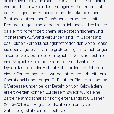
produktive und dynamische Ökosysteme, die schnell auf
veränderte Umwelteinflusse reagieren. Riesentang ist
daher ein geeigneter Indikator um den ökologischen
Zustand küstennaher Gewässer zu erfassen. In-situ
Beobachtungen sind jedoch räumlich und zeitlich limitiert,
da sie mit hohem zeitlichem, arbeitstechnischem und
monetärem Aufwand verbunden sind. Im Gegensatz
dazu bieten Fernerkundungsmethoden den Vorteil, dass
sie über längere Zeitraume großräumige Beobachtungen
in kurzen Zeitabstanden ermöglichen. Sie sind deshalb
eine Möglichkeit die hohe räumliche und zeitliche
Dynamik sublitoraler Habitate abzubilden. Im Rahmen
dieser Forschungsarbeit wurde untersucht, ob mit dem
Operational Land Imager (OLI) auf der Plattform Landsat
8 Verbesserungen bei der Detektion von Kelpwäldern
erzielt werden können. Zu diesem Zweck wurde eine
Zeitreihe atmosphärisch korrigierter Landsat 8-Szenen
(2013-2015) der Region Sudkalifornien analysiert.
Satellitengestutzte multispektrale