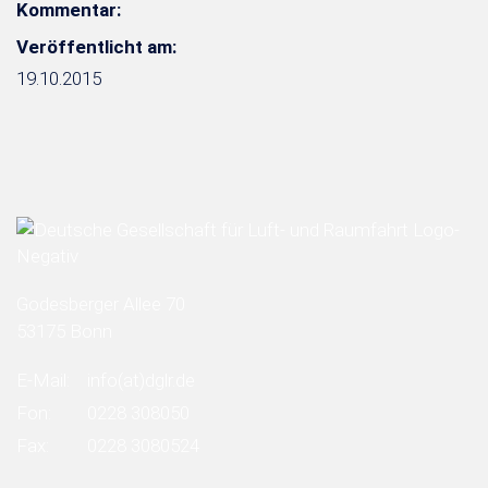
Kommentar:
Veröffentlicht am:
19.10.2015
Godesberger Allee 70
53175 Bonn
E-Mail:
info
(at)
dglr.de
Fon:
0228 308050
Fax:
0228 3080524