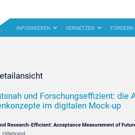
INFORMIEREN
VERNETZEN
FÖRDERN
tailansicht
ätsnah und Forschungseffizient: di
nkonzepte im digitalen Mock-up
 and Research-Efficient: Acceptance Measurement of Futur
A. Hillebrand