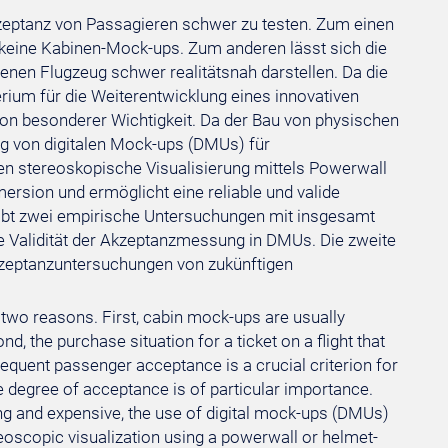
zeptanz von Passagieren schwer zu testen. Zum einen
t keine Kabinen-Mock-ups. Zum anderen lässt sich die
denen Flugzeug schwer realitätsnah darstellen. Da die
rium für die Weiterentwicklung eines innovativen
von besonderer Wichtigkeit. Da der Bau von physischen
ng von digitalen Mock-ups (DMUs) für
ren stereoskopische Visualisierung mittels Powerwall
sion und ermöglicht eine reliable und valide
ibt zwei empirische Untersuchungen mit insgesamt
die Validität der Akzeptanzmessung in DMUs. Die zweite
kzeptanzuntersuchungen von zukünftigen
 two reasons. First, cabin mock-ups are usually
, the purchase situation for a ticket on a flight that
ubsequent passenger acceptance is a crucial criterion for
e degree of acceptance is of particular importance.
g and expensive, the use of digital mock-ups (DMUs)
ereoscopic visualization using a powerwall or helmet-