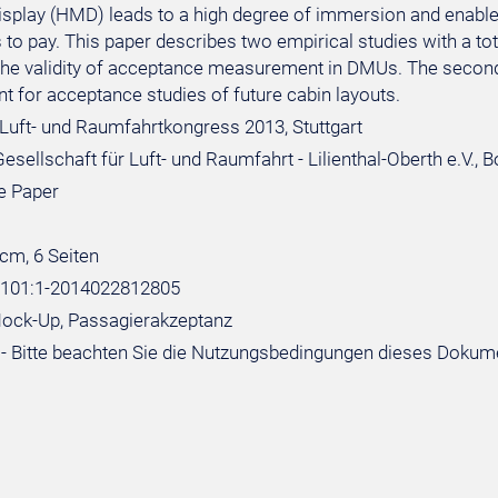
splay (HMD) leads to a high degree of immersion and enable
 to pay. This paper describes two empirical studies with a total
he validity of acceptance measurement in DMUs. The second s
t for acceptance studies of future cabin layouts.
Luft- und Raumfahrtkongress 2013, Stuttgart
sellschaft für Luft- und Raumfahrt - Lilienthal-Oberth e.V., 
e Paper
 cm, 6 Seiten
:101:1-2014022812805
Mock-Up, Passagierakzeptanz
- Bitte beachten Sie die Nutzungsbedingungen dieses Dokum