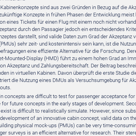
 Kabinenkonzepte sind aus zwei Gründen in Bezug auf die Ak
r zukünftige Konzepte in frühen Phasen der Entwicklung meis
ion eines Tickets für einen Flug mit einem noch nicht vorhan
zeptanz durch den Passagier jedoch ein entscheidendes Krite
zeptes darstellt, sind valide Daten zum Grad der Akzeptanz 
PMUs) sehr zeit- und kostenintensiv sein kann, ist die Nutzu
efragungen eine effiziente Alternative für die Forschung. De
t-Mounted-Display (HMD) führt zu einem hohen Grad an Immer
n Akzeptanz und Zahlungsbereitschaft. Der Beitrag beschre
den in virtuellen Kabinen. Davon überprüft die erste Studie 
ustriert die Nutzung eines DMUs als Versuchsumgebung für A
outs.
n concepts are difficult to test for passenger acceptance for
 for future concepts in the early stages of development. Second
 exist is difficult to realistically simulate. However, since s
 development of an innovative cabin concept, valid data on th
ilding physical mock-ups (PMUs) can be very time-consumin
er surveys is an efficient alternative for research. Their st