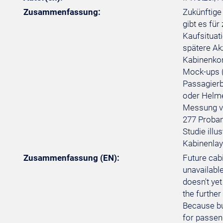
Zusammenfassung:
Zukünftige
gibt es fü
Kaufsituat
spätere Ak
Kabinenkon
Mock-ups (
Passagierb
oder Helme
Messung vo
277 Proban
Studie ill
Kabinenlay
Zusammenfassung (EN):
Future cabi
unavailable
doesn't yet
the further
Because bu
for passeng