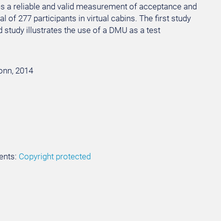
s a reliable and valid measurement of acceptance and
 of 277 participants in virtual cabins. The first study
tudy illustrates the use of a DMU as a test
Bonn, 2014
ents:
Copyright protected