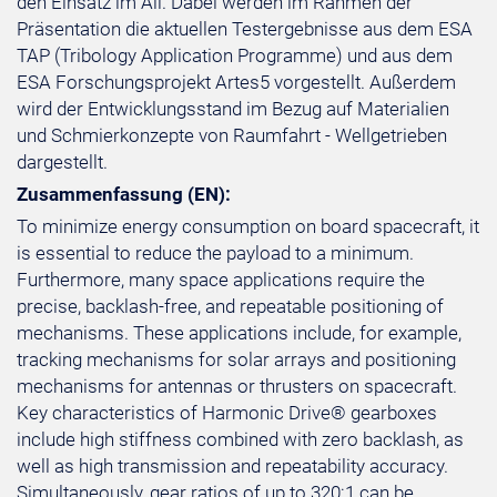
den Einsatz im All. Dabei werden im Rahmen der
Präsentation die aktuellen Testergebnisse aus dem ESA
TAP (Tribology Application Programme) und aus dem
ESA Forschungsprojekt Artes5 vorgestellt. Außerdem
wird der Entwicklungsstand im Bezug auf Materialien
und Schmierkonzepte von Raumfahrt - Wellgetrieben
dargestellt.
Zusammenfassung (EN):
To minimize energy consumption on board spacecraft, it
is essential to reduce the payload to a minimum.
Furthermore, many space applications require the
precise, backlash-free, and repeatable positioning of
mechanisms. These applications include, for example,
tracking mechanisms for solar arrays and positioning
mechanisms for antennas or thrusters on spacecraft.
Key characteristics of Harmonic Drive® gearboxes
include high stiffness combined with zero backlash, as
well as high transmission and repeatability accuracy.
Simultaneously, gear ratios of up to 320:1 can be