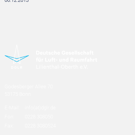
06.12.2013
Godesberger Allee 70
53175 Bonn
E-Mail:
info
(at)
dglr.de
Fon:
0228 308050
Fax:
0228 3080524