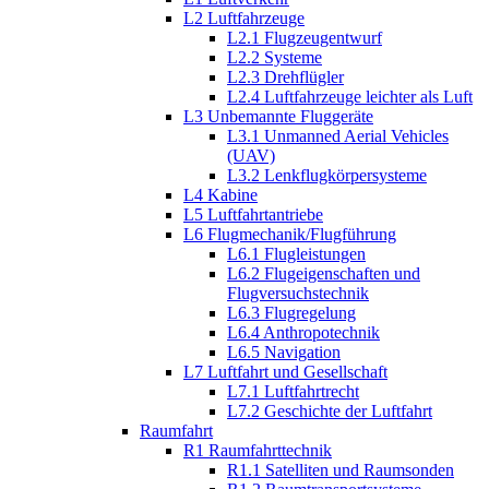
L2 Luftfahrzeuge
L2.1 Flugzeugentwurf
L2.2 Systeme
L2.3 Drehflügler
L2.4 Luftfahrzeuge leichter als Luft
L3 Unbemannte Fluggeräte
L3.1 Unmanned Aerial Vehicles
(UAV)
L3.2 Lenkflugkörpersysteme
L4 Kabine
L5 Luftfahrtantriebe
L6 Flugmechanik/Flugführung
L6.1 Flugleistungen
L6.2 Flugeigenschaften und
Flugversuchstechnik
L6.3 Flugregelung
L6.4 Anthropotechnik
L6.5 Navigation
L7 Luftfahrt und Gesellschaft
L7.1 Luftfahrtrecht
L7.2 Geschichte der Luftfahrt
Raumfahrt
R1 Raumfahrttechnik
R1.1 Satelliten und Raumsonden