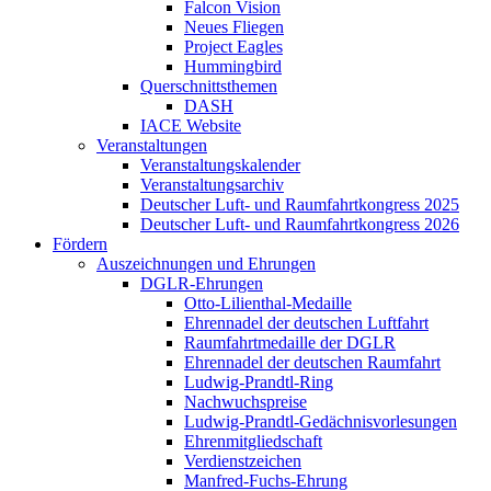
Falcon Vision
Neues Fliegen
Project Eagles
Hummingbird
Querschnittsthemen
DASH
IACE Website
Veranstaltungen
Veranstaltungskalender
Veranstaltungsarchiv
Deutscher Luft- und Raumfahrtkongress 2025
Deutscher Luft- und Raumfahrtkongress 2026
Fördern
Auszeichnungen und Ehrungen
DGLR-Ehrungen
Otto-Lilienthal-Medaille
Ehrennadel der deutschen Luftfahrt
Raumfahrtmedaille der DGLR
Ehrennadel der deutschen Raumfahrt
Ludwig-Prandtl-Ring
Nachwuchspreise
Ludwig-Prandtl-Gedächnisvorlesungen
Ehrenmitgliedschaft
Verdienstzeichen
Manfred-Fuchs-Ehrung