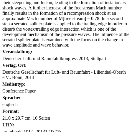
their steepening and fusion, leading to the formation of instationary
shock waves. A further increase of the free stream Mach number
finally results in the formation of a recompression shock at an
approximate Mach number of M[free stream] = 0.78. In a second
step a serrated splitter plate is applied to the trailing edge in order to
disturb the vortex/trailing edge interaction which is one of the
development mechanism of the pressure waves. The influence of the
serrated splitter plate is examined with the focus on the change in
wave amplitude and wave behavior.
Veranstaltung:
Deutscher Luft- und Raumfahrtkongress 2013, Stuttgart
Verlag, Ort:
Deutsche Gesellschaft für Luft- und Raumfahrt - Lilienthal-Oberth
e.V., Bonn, 2013
Medientyp:
Conference Paper
Sprache:
englisch
Format:
21,0 x 29,7 cm, 10 Seiten
URN:
urn:nbn:de:101:1-20131223778