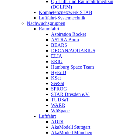
Q5 Luft- und Raumfahrtmedizin
(DGLRM)
Kompetenznetzwerk STAB
Luftfahrt-Systemtechnik
Nachwuchsgruppen
Raumfahrt
Aspiration Rocket
ASTRA Bonn
BEARS
DECAN/AQUARIUS
ELIA
ERIG
Hamburg Space Team
HyEnD
KSat
SeeSat
SPROG
STAR Dresden e.V.
TUDSaT
WARR
WüSpace
Luftfahrt
ADDI
AkaModell Stuttgart
AkaModell München