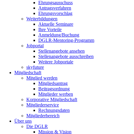
Ehrungsausschuss
Antragsverfahren
Ehrungsvorschlag
Weiterbildungen
Aktuelle Seminare
Ihre Vorteile
Anmeldung/Buchung
DGLR-Mentoring-Programm
Jobportal
Stellenangebote ansehen
Stellenangebote ausschreiben
Weitere Jobportale
skyfuture
Mitgliedschaft
Mitglied werden
Mitgliedsantrag
Beitragsordnung
Mitglieder werben
Korporative Mitgliedschaft
Mitgliederservice
Rechnungsdaten
Mitgliederbereich
Über uns
Die DGLR
Mission & Vision