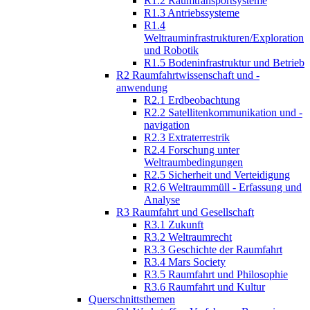
R1.2 Raumtransportsysteme
R1.3 Antriebssysteme
R1.4
Weltrauminfrastrukturen/Exploration
und Robotik
R1.5 Bodeninfrastruktur und Betrieb
R2 Raumfahrtwissenschaft und -
anwendung
R2.1 Erdbeobachtung
R2.2 Satellitenkommunikation und -
navigation
R2.3 Extraterrestrik
R2.4 Forschung unter
Weltraumbedingungen
R2.5 Sicherheit und Verteidigung
R2.6 Weltraummüll - Erfassung und
Analyse
R3 Raumfahrt und Gesellschaft
R3.1 Zukunft
R3.2 Weltraumrecht
R3.3 Geschichte der Raumfahrt
R3.4 Mars Society
R3.5 Raumfahrt und Philosophie
R3.6 Raumfahrt und Kultur
Querschnittsthemen