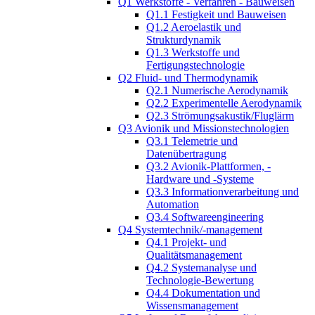
Q1 Werkstoffe - Verfahren - Bauweisen
Q1.1 Festigkeit und Bauweisen
Q1.2 Aeroelastik und
Strukturdynamik
Q1.3 Werkstoffe und
Fertigungstechnologie
Q2 Fluid- und Thermodynamik
Q2.1 Numerische Aerodynamik
Q2.2 Experimentelle Aerodynamik
Q2.3 Strömungsakustik/Fluglärm
Q3 Avionik und Missionstechnologien
Q3.1 Telemetrie und
Datenübertragung
Q3.2 Avionik-Plattformen, -
Hardware und -Systeme
Q3.3 Informationverarbeitung und
Automation
Q3.4 Softwareengineering
Q4 Systemtechnik/-management
Q4.1 Projekt- und
Qualitätsmanagement
Q4.2 Systemanalyse und
Technologie-Bewertung
Q4.4 Dokumentation und
Wissensmanagement