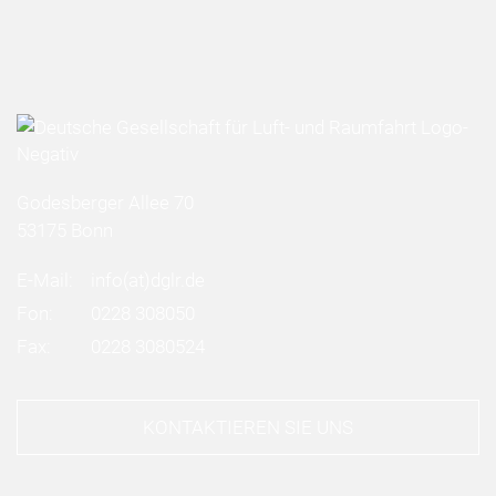
Godesberger Allee 70
53175 Bonn
E-Mail:
info
(at)
dglr.de
Fon:
0228 308050
Fax:
0228 3080524
KONTAKTIEREN SIE UNS