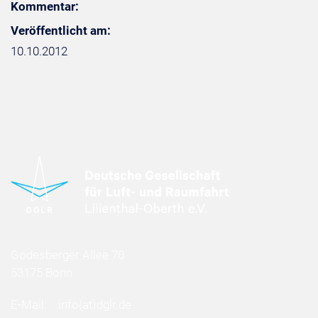
Kommentar:
Veröffentlicht am:
10.10.2012
Godesberger Allee 70
53175 Bonn
E-Mail:
info
(at)
dglr.de