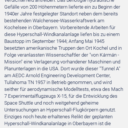
Verdichterfeld antreiben. Das benötigte hydraulische
Gefälle von 200 Höhenmetern lieferte ein zu Beginn der
1940er Jahre festgelegter Standort neben dem bereits
bestehenden Walchensee-Wasserkraftwerk am
Kochelsee in Oberbayern. Vorbereitende Arbeiten für
diese Hyperschall-Windkanalanlage liefen bis zu einem
Baustopp im September 1944; Anfang Mai 1945
besetzten amerikanische Truppen den Ort Kochel und in
Folge veranlassten Wissenschaftler der "von Kármán -
Mission" eine Verlagerung vorhandener Maschinen und
Planunterlagen in die USA. Dort wurde dieser "Tunnel A"
am AEDC Arnold Engineering Development Center,
Tullahoma TN 1957 in Betrieb genommen, und wird
seither für aerodynamische Modelltests, etwa des Mach
7 Experimentalflugzeugs X-15, für die Entwicklung des
Space Shuttle und noch weitgehend geheime
Untersuchungen an Hyperschall-Flugkörpern genutzt.
Einziges noch heute erhaltenes Relikt der geplanten
Hyperschall-Windkanalanlage in Oberbayern ist die