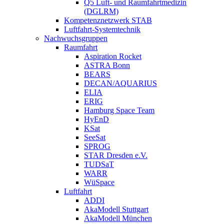
Q5 Luft- und Raumfahrtmedizin
(DGLRM)
Kompetenznetzwerk STAB
Luftfahrt-Systemtechnik
Nachwuchsgruppen
Raumfahrt
Aspiration Rocket
ASTRA Bonn
BEARS
DECAN/AQUARIUS
ELIA
ERIG
Hamburg Space Team
HyEnD
KSat
SeeSat
SPROG
STAR Dresden e.V.
TUDSaT
WARR
WüSpace
Luftfahrt
ADDI
AkaModell Stuttgart
AkaModell München