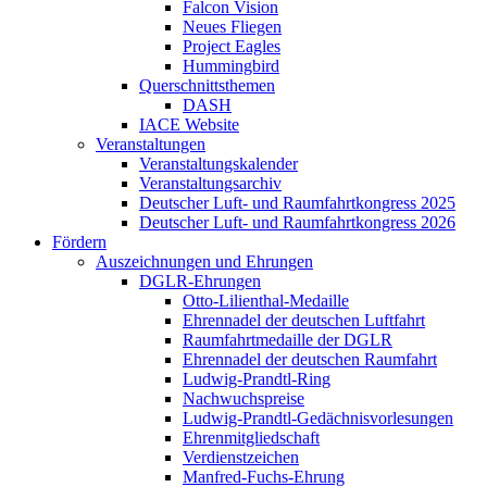
Falcon Vision
Neues Fliegen
Project Eagles
Hummingbird
Querschnittsthemen
DASH
IACE Website
Veranstaltungen
Veranstaltungskalender
Veranstaltungsarchiv
Deutscher Luft- und Raumfahrtkongress 2025
Deutscher Luft- und Raumfahrtkongress 2026
Fördern
Auszeichnungen und Ehrungen
DGLR-Ehrungen
Otto-Lilienthal-Medaille
Ehrennadel der deutschen Luftfahrt
Raumfahrtmedaille der DGLR
Ehrennadel der deutschen Raumfahrt
Ludwig-Prandtl-Ring
Nachwuchspreise
Ludwig-Prandtl-Gedächnisvorlesungen
Ehrenmitgliedschaft
Verdienstzeichen
Manfred-Fuchs-Ehrung