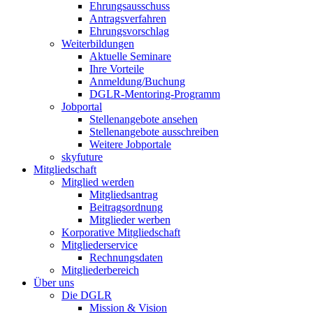
Ehrungsausschuss
Antragsverfahren
Ehrungsvorschlag
Weiterbildungen
Aktuelle Seminare
Ihre Vorteile
Anmeldung/Buchung
DGLR-Mentoring-Programm
Jobportal
Stellenangebote ansehen
Stellenangebote ausschreiben
Weitere Jobportale
skyfuture
Mitgliedschaft
Mitglied werden
Mitgliedsantrag
Beitragsordnung
Mitglieder werben
Korporative Mitgliedschaft
Mitgliederservice
Rechnungsdaten
Mitgliederbereich
Über uns
Die DGLR
Mission & Vision