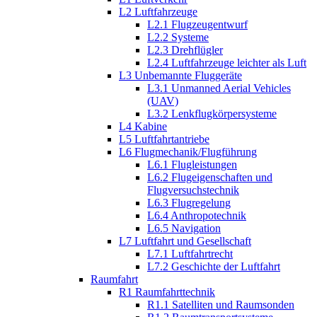
L2 Luftfahrzeuge
L2.1 Flugzeugentwurf
L2.2 Systeme
L2.3 Drehflügler
L2.4 Luftfahrzeuge leichter als Luft
L3 Unbemannte Fluggeräte
L3.1 Unmanned Aerial Vehicles
(UAV)
L3.2 Lenkflugkörpersysteme
L4 Kabine
L5 Luftfahrtantriebe
L6 Flugmechanik/Flugführung
L6.1 Flugleistungen
L6.2 Flugeigenschaften und
Flugversuchstechnik
L6.3 Flugregelung
L6.4 Anthropotechnik
L6.5 Navigation
L7 Luftfahrt und Gesellschaft
L7.1 Luftfahrtrecht
L7.2 Geschichte der Luftfahrt
Raumfahrt
R1 Raumfahrttechnik
R1.1 Satelliten und Raumsonden