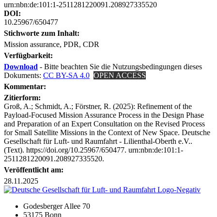
urn:nbn:de:101:1-2511281220091.208927335520
DOI:
10.25967/650477
Stichworte zum Inhalt:
Mission assurance, PDR, CDR
Verfügbarkeit:
Download
- Bitte beachten Sie die Nutzungsbedingungen dieses
Dokuments:
CC BY-SA 4.0
OPEN ACCESS
Kommentar:
Zitierform:
Groß, A.; Schmidt, A.; Förstner, R. (2025): Refinement of the
Payload-Focused Mission Assurance Process in the Design Phase
and Preparation of an Expert Consultation on the Revised Process
for Small Satellite Missions in the Context of New Space. Deutsche
Gesellschaft für Luft- und Raumfahrt - Lilienthal-Oberth e.V..
(Text). https://doi.org/10.25967/650477. urn:nbn:de:101:1-
2511281220091.208927335520.
Veröffentlicht am:
28.11.2025
Godesberger Allee 70
53175 Bonn