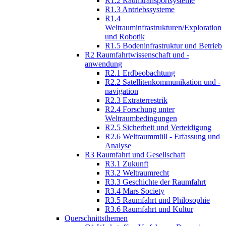
R1.2 Raumtransportsysteme
R1.3 Antriebssysteme
R1.4
Weltrauminfrastrukturen/Exploration
und Robotik
R1.5 Bodeninfrastruktur und Betrieb
R2 Raumfahrtwissenschaft und -
anwendung
R2.1 Erdbeobachtung
R2.2 Satellitenkommunikation und -
navigation
R2.3 Extraterrestrik
R2.4 Forschung unter
Weltraumbedingungen
R2.5 Sicherheit und Verteidigung
R2.6 Weltraummüll - Erfassung und
Analyse
R3 Raumfahrt und Gesellschaft
R3.1 Zukunft
R3.2 Weltraumrecht
R3.3 Geschichte der Raumfahrt
R3.4 Mars Society
R3.5 Raumfahrt und Philosophie
R3.6 Raumfahrt und Kultur
Querschnittsthemen