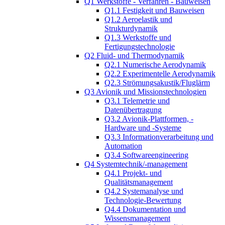
Q1 Werkstoffe - Verfahren - Bauweisen
Q1.1 Festigkeit und Bauweisen
Q1.2 Aeroelastik und
Strukturdynamik
Q1.3 Werkstoffe und
Fertigungstechnologie
Q2 Fluid- und Thermodynamik
Q2.1 Numerische Aerodynamik
Q2.2 Experimentelle Aerodynamik
Q2.3 Strömungsakustik/Fluglärm
Q3 Avionik und Missionstechnologien
Q3.1 Telemetrie und
Datenübertragung
Q3.2 Avionik-Plattformen, -
Hardware und -Systeme
Q3.3 Informationverarbeitung und
Automation
Q3.4 Softwareengineering
Q4 Systemtechnik/-management
Q4.1 Projekt- und
Qualitätsmanagement
Q4.2 Systemanalyse und
Technologie-Bewertung
Q4.4 Dokumentation und
Wissensmanagement