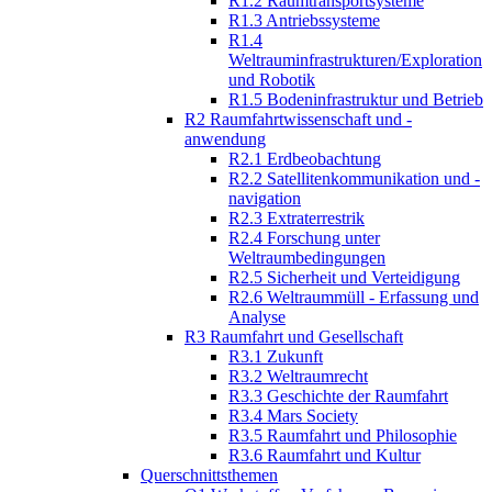
R1.2 Raumtransportsysteme
R1.3 Antriebssysteme
R1.4
Weltrauminfrastrukturen/Exploration
und Robotik
R1.5 Bodeninfrastruktur und Betrieb
R2 Raumfahrtwissenschaft und -
anwendung
R2.1 Erdbeobachtung
R2.2 Satellitenkommunikation und -
navigation
R2.3 Extraterrestrik
R2.4 Forschung unter
Weltraumbedingungen
R2.5 Sicherheit und Verteidigung
R2.6 Weltraummüll - Erfassung und
Analyse
R3 Raumfahrt und Gesellschaft
R3.1 Zukunft
R3.2 Weltraumrecht
R3.3 Geschichte der Raumfahrt
R3.4 Mars Society
R3.5 Raumfahrt und Philosophie
R3.6 Raumfahrt und Kultur
Querschnittsthemen