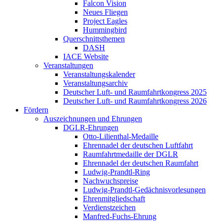
Falcon Vision
Neues Fliegen
Project Eagles
Hummingbird
Querschnittsthemen
DASH
IACE Website
Veranstaltungen
Veranstaltungskalender
Veranstaltungsarchiv
Deutscher Luft- und Raumfahrtkongress 2025
Deutscher Luft- und Raumfahrtkongress 2026
Fördern
Auszeichnungen und Ehrungen
DGLR-Ehrungen
Otto-Lilienthal-Medaille
Ehrennadel der deutschen Luftfahrt
Raumfahrtmedaille der DGLR
Ehrennadel der deutschen Raumfahrt
Ludwig-Prandtl-Ring
Nachwuchspreise
Ludwig-Prandtl-Gedächnisvorlesungen
Ehrenmitgliedschaft
Verdienstzeichen
Manfred-Fuchs-Ehrung