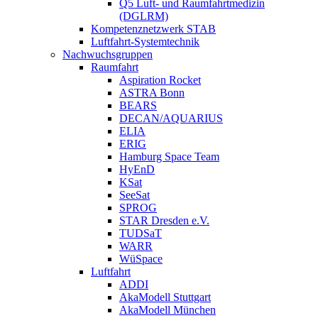
Q5 Luft- und Raumfahrtmedizin
(DGLRM)
Kompetenznetzwerk STAB
Luftfahrt-Systemtechnik
Nachwuchsgruppen
Raumfahrt
Aspiration Rocket
ASTRA Bonn
BEARS
DECAN/AQUARIUS
ELIA
ERIG
Hamburg Space Team
HyEnD
KSat
SeeSat
SPROG
STAR Dresden e.V.
TUDSaT
WARR
WüSpace
Luftfahrt
ADDI
AkaModell Stuttgart
AkaModell München