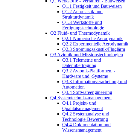
Q1 Werkstoffe - Verfahren - Bauweisen
Q1.1 Festigkeit und Bauweisen
Q1.2 Aeroelastik und
Strukturdynamik
Q1.3 Werkstoffe und
Fertigungstechnologie
Q2 Fluid- und Thermodynamik
Q2.1 Numerische Aerodynamik
Q2.2 Experimentelle Aerodynamik
Q2.3 Strömungsakustik/Fluglärm
Q3 Avionik und Missionstechnologien
Q3.1 Telemetrie und
Datenübertragung
Q3.2 Avionik-Plattformen, -
Hardware und -Systeme
Q3.3 Informationverarbeitung und
Automation
Q3.4 Softwareengineering
Q4 Systemtechnik/-management
Q4.1 Projekt- und
Qualitätsmanagement
Q4.2 Systemanalyse und
Technologie-Bewertung
Q4.4 Dokumentation und
Wissensmanagement