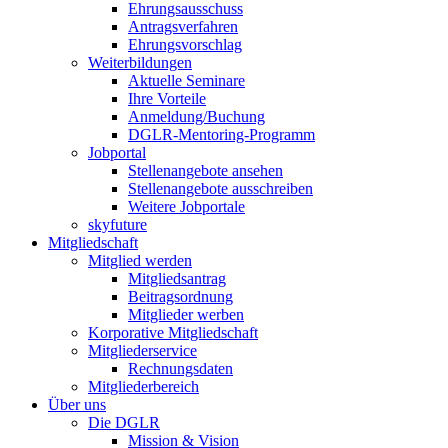
Ehrungsausschuss
Antragsverfahren
Ehrungsvorschlag
Weiterbildungen
Aktuelle Seminare
Ihre Vorteile
Anmeldung/Buchung
DGLR-Mentoring-Programm
Jobportal
Stellenangebote ansehen
Stellenangebote ausschreiben
Weitere Jobportale
skyfuture
Mitgliedschaft
Mitglied werden
Mitgliedsantrag
Beitragsordnung
Mitglieder werben
Korporative Mitgliedschaft
Mitgliederservice
Rechnungsdaten
Mitgliederbereich
Über uns
Die DGLR
Mission & Vision