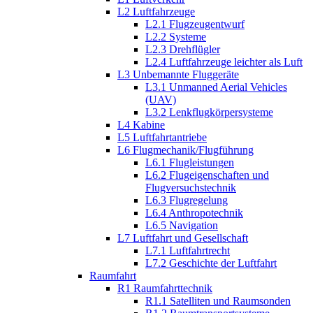
L2 Luftfahrzeuge
L2.1 Flugzeugentwurf
L2.2 Systeme
L2.3 Drehflügler
L2.4 Luftfahrzeuge leichter als Luft
L3 Unbemannte Fluggeräte
L3.1 Unmanned Aerial Vehicles
(UAV)
L3.2 Lenkflugkörpersysteme
L4 Kabine
L5 Luftfahrtantriebe
L6 Flugmechanik/Flugführung
L6.1 Flugleistungen
L6.2 Flugeigenschaften und
Flugversuchstechnik
L6.3 Flugregelung
L6.4 Anthropotechnik
L6.5 Navigation
L7 Luftfahrt und Gesellschaft
L7.1 Luftfahrtrecht
L7.2 Geschichte der Luftfahrt
Raumfahrt
R1 Raumfahrttechnik
R1.1 Satelliten und Raumsonden