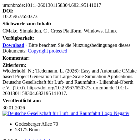
urn:nbn:de:101:1-2601301158304.682195141017
DOI:
10.25967/650373
Stichworte zum Inhalt:
CMake, Simulation, C , Cross Plattform, Windows, Linux
Verfügbarkeit:
Download
- Bitte beachten Sie die Nutzungsbedingungen dieses
Dokuments:
Copyright protected
Kommentar:
Zitierform:
Wiederhold, N.; Tiedemann, L. (2026): Easy and Automatic CMake
based Project Generation for Large-Scale Simulation Applications.
Deutsche Gesellschaft für Luft- und Raumfahrt - Lilienthal-Oberth
e.V.. (Text). https://doi.org/10.25967/650373. urn:nbn:de:101:1-
2601301158304.682195141017.
Veröffentlicht am:
30.01.2026
Godesberger Allee 70
53175 Bonn