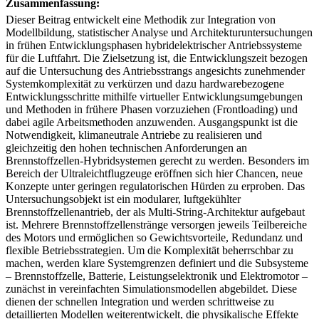
Zusammenfassung:
Dieser Beitrag entwickelt eine Methodik zur Integration von
Modellbildung, statistischer Analyse und Architekturuntersuchungen
in frühen Entwicklungsphasen hybridelektrischer Antriebssysteme
für die Luftfahrt. Die Zielsetzung ist, die Entwicklungszeit bezogen
auf die Untersuchung des Antriebsstrangs angesichts zunehmender
Systemkomplexität zu verkürzen und dazu hardwarebezogene
Entwicklungsschritte mithilfe virtueller Entwicklungsumgebungen
und Methoden in frühere Phasen vorzuziehen (Frontloading) und
dabei agile Arbeitsmethoden anzuwenden. Ausgangspunkt ist die
Notwendigkeit, klimaneutrale Antriebe zu realisieren und
gleichzeitig den hohen technischen Anforderungen an
Brennstoffzellen-Hybridsystemen gerecht zu werden. Besonders im
Bereich der Ultraleichtflugzeuge eröffnen sich hier Chancen, neue
Konzepte unter geringen regulatorischen Hürden zu erproben. Das
Untersuchungsobjekt ist ein modularer, luftgekühlter
Brennstoffzellenantrieb, der als Multi-String-Architektur aufgebaut
ist. Mehrere Brennstoffzellenstränge versorgen jeweils Teilbereiche
des Motors und ermöglichen so Gewichtsvorteile, Redundanz und
flexible Betriebsstrategien. Um die Komplexität beherrschbar zu
machen, werden klare Systemgrenzen definiert und die Subsysteme
– Brennstoffzelle, Batterie, Leistungselektronik und Elektromotor –
zunächst in vereinfachten Simulationsmodellen abgebildet. Diese
dienen der schnellen Integration und werden schrittweise zu
detaillierten Modellen weiterentwickelt, die physikalische Effekte