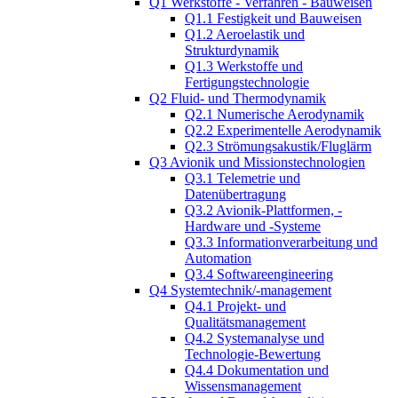
Q1 Werkstoffe - Verfahren - Bauweisen
Q1.1 Festigkeit und Bauweisen
Q1.2 Aeroelastik und
Strukturdynamik
Q1.3 Werkstoffe und
Fertigungstechnologie
Q2 Fluid- und Thermodynamik
Q2.1 Numerische Aerodynamik
Q2.2 Experimentelle Aerodynamik
Q2.3 Strömungsakustik/Fluglärm
Q3 Avionik und Missionstechnologien
Q3.1 Telemetrie und
Datenübertragung
Q3.2 Avionik-Plattformen, -
Hardware und -Systeme
Q3.3 Informationverarbeitung und
Automation
Q3.4 Softwareengineering
Q4 Systemtechnik/-management
Q4.1 Projekt- und
Qualitätsmanagement
Q4.2 Systemanalyse und
Technologie-Bewertung
Q4.4 Dokumentation und
Wissensmanagement