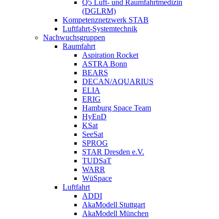
Q5 Luft- und Raumfahrtmedizin
(DGLRM)
Kompetenznetzwerk STAB
Luftfahrt-Systemtechnik
Nachwuchsgruppen
Raumfahrt
Aspiration Rocket
ASTRA Bonn
BEARS
DECAN/AQUARIUS
ELIA
ERIG
Hamburg Space Team
HyEnD
KSat
SeeSat
SPROG
STAR Dresden e.V.
TUDSaT
WARR
WüSpace
Luftfahrt
ADDI
AkaModell Stuttgart
AkaModell München