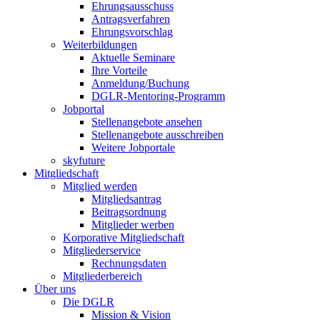
Ehrungsausschuss
Antragsverfahren
Ehrungsvorschlag
Weiterbildungen
Aktuelle Seminare
Ihre Vorteile
Anmeldung/Buchung
DGLR-Mentoring-Programm
Jobportal
Stellenangebote ansehen
Stellenangebote ausschreiben
Weitere Jobportale
skyfuture
Mitgliedschaft
Mitglied werden
Mitgliedsantrag
Beitragsordnung
Mitglieder werben
Korporative Mitgliedschaft
Mitgliederservice
Rechnungsdaten
Mitgliederbereich
Über uns
Die DGLR
Mission & Vision