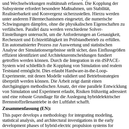
und Wechselwirkungen realitätsnah erfassen. Die Kopplung der
Subsysteme erfordert besondere Maßnahmen, um Stabilität,
Realisierbarkeit und Konvergenz sicherzustellen. Hierzu werden
unter anderem Filtermechanismen eingesetzt, die numerische
Schwingungen dämpfen, ohne die physikalischen Eigenschaften zu
verfälschen. Parallel dazu werden verschiedene Solver-
Einstellungen untersucht, um die Anforderungen an Genauigkeit,
Rechenzeit und Echtzeitfähigkeit im Prüfstandbetrieb zu erfüllen.
Ein automatisierter Prozess zur Auswertung und statistischen
Analyse der Simulationsergebnisse stellt sicher, dass Einflussgrößen
effizient identifiziert und Architekturentscheidungen fundiert
getroffen werden können. Durch die Integration in ein dSPACE-
System wird schließlich die Kopplung von Simulation und realem
Teststand ermöglicht. Dies erlaubt Hardware-in-the-Loop-
Experimente, mit denen Modelle validiert und Betriebsstrategien
überprüft werden können. Die Arbeit zeigt damit einen
durchgängigen methodischen Ansatz, der eine parallele Entwicklung
von Simulation und Experiment erlaubt, Risiken frühzeitig adressiert
und eine robuste Grundlage für die Auslegung hybridelektrischer
Brennstoffzellenantriebe in der Luftfahrt schafft.
Zusammenfassung (EN):
This paper develops a methodology for integrating modeling,
statistical analysis, and architectural investigations in the early
development phases of hybrid-electric propulsion systems for