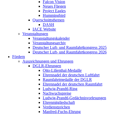
Falcon Vision
Neues Fliegen
Project Eagles
Hummingbird
Querschnittsthemen
DASH
IACE Website
Veranstaltungen
Veranstaltungskalender
Veranstaltungsarchiv
Deutscher Luft- und Raumfahrtkongress 2025
Deutscher Luft- und Raumfahrtkongress 2026
Fördern
Auszeichnungen und Ehrungen
DGLR-Ehrungen
Otto-Lilienthal-Medaille
Ehrennadel der deutschen Luftfahrt
Raumfahrtmedaille der DGLR
Ehrennadel der deutschen Raumfahrt
Ludwig-Prandtl-Ring
Nachwuchspreise
Ludwig-Prandtl-Gedächnisvorlesungen
Ehrenmitgliedschaft
Verdienstzeichen
Manfred-Fuchs-Ehrung