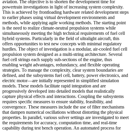
aviation. The objective is to shorten the development time for
powertrain investigations in light of increasing system complexity.
This is achieved by frontloading hardware related development steps
to earlier phases using virtual development environments and
methods, while applying agile working methods. The starting point
is the need to realize climate-neutral propulsion systems while
simultaneously meeting the high technical requirements of fuel cell
hybrid systems. Particularly in the field of ultralight aircraft, this
offers opportunities to test new concepts with minimal regulatory
hurdles. The object of investigation is a modular, air-cooled fuel cell
propulsion system designed as a multi-string architecture. Several
fuel cell strings each supply sub-sections of the engine, thus
enabling weight advantages, redundancy, and flexible operating
strategies. To manage the complexity, clear system boundaries are
defined, and the subsystems fuel cell, battery, power electronics, and
electric motor—are initially represented in simplified simulation
models. These models facilitate rapid integration and are
progressively developed into detailed models that realistically
capture physical effects and interactions. Coupling the subsystems
requires specific measures to ensure stability, feasibility, and
convergence. These measures include the use of filter mechanisms
that dampen numerical oscillations without distorting the physical
properties. In parallel, various solver settings are investigated to meet
the requirements for accuracy, computation time, and real-time
capability during test bench operation. An automated process for