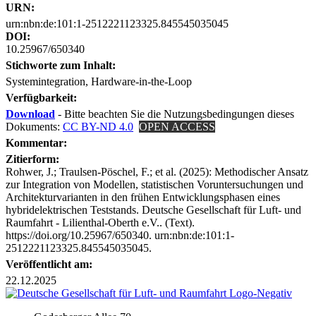
URN:
urn:nbn:de:101:1-2512221123325.845545035045
DOI:
10.25967/650340
Stichworte zum Inhalt:
Systemintegration, Hardware-in-the-Loop
Verfügbarkeit:
Download
- Bitte beachten Sie die Nutzungsbedingungen dieses
Dokuments:
CC BY-ND 4.0
OPEN ACCESS
Kommentar:
Zitierform:
Rohwer, J.; Traulsen-Pöschel, F.; et al. (2025): Methodischer Ansatz
zur Integration von Modellen, statistischen Voruntersuchungen und
Architekturvarianten in den frühen Entwicklungsphasen eines
hybridelektrischen Teststands. Deutsche Gesellschaft für Luft- und
Raumfahrt - Lilienthal-Oberth e.V.. (Text).
https://doi.org/10.25967/650340. urn:nbn:de:101:1-
2512221123325.845545035045.
Veröffentlicht am:
22.12.2025