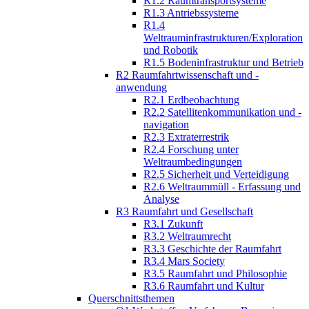
R1.2 Raumtransportsysteme
R1.3 Antriebssysteme
R1.4
Weltrauminfrastrukturen/Exploration
und Robotik
R1.5 Bodeninfrastruktur und Betrieb
R2 Raumfahrtwissenschaft und -
anwendung
R2.1 Erdbeobachtung
R2.2 Satellitenkommunikation und -
navigation
R2.3 Extraterrestrik
R2.4 Forschung unter
Weltraumbedingungen
R2.5 Sicherheit und Verteidigung
R2.6 Weltraummüll - Erfassung und
Analyse
R3 Raumfahrt und Gesellschaft
R3.1 Zukunft
R3.2 Weltraumrecht
R3.3 Geschichte der Raumfahrt
R3.4 Mars Society
R3.5 Raumfahrt und Philosophie
R3.6 Raumfahrt und Kultur
Querschnittsthemen