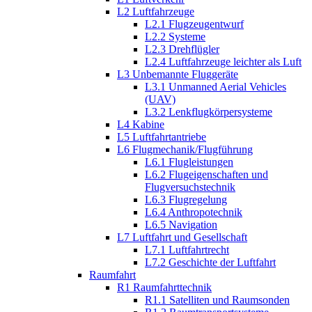
L2 Luftfahrzeuge
L2.1 Flugzeugentwurf
L2.2 Systeme
L2.3 Drehflügler
L2.4 Luftfahrzeuge leichter als Luft
L3 Unbemannte Fluggeräte
L3.1 Unmanned Aerial Vehicles
(UAV)
L3.2 Lenkflugkörpersysteme
L4 Kabine
L5 Luftfahrtantriebe
L6 Flugmechanik/Flugführung
L6.1 Flugleistungen
L6.2 Flugeigenschaften und
Flugversuchstechnik
L6.3 Flugregelung
L6.4 Anthropotechnik
L6.5 Navigation
L7 Luftfahrt und Gesellschaft
L7.1 Luftfahrtrecht
L7.2 Geschichte der Luftfahrt
Raumfahrt
R1 Raumfahrttechnik
R1.1 Satelliten und Raumsonden