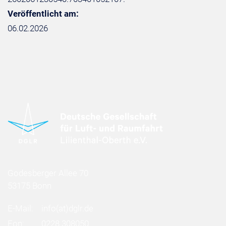
Veröffentlicht am:
06.02.2026
Godesberger Allee 70
53175 Bonn
E-Mail:
info
(at)
dglr.de
Fon:
0228 308050