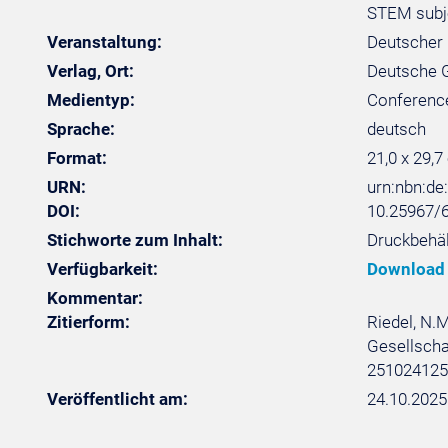
STEM subj
Veranstaltung:
Deutscher 
Verlag, Ort:
Deutsche Ge
Medientyp:
Conferenc
Sprache:
deutsch
Format:
21,0 x 29,7
URN:
urn:nbn:d
DOI:
10.25967/
Stichworte zum Inhalt:
Druckbehäl
Verfügbarkeit:
Download
Kommentar:
Zitierform:
Riedel, N.M
Gesellschaf
251024125
Veröffentlicht am:
24.10.2025