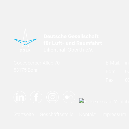
Godesberger Allee 70
E-Mail:
i
53175 Bonn
Fon:
0
Fax:
0
Startseite
Geschäftsstelle
Kontakt
Impressum