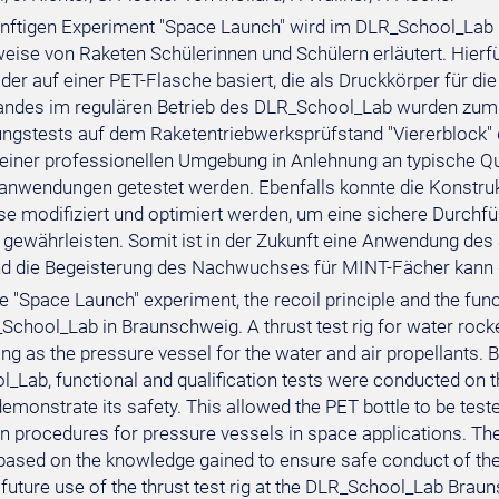
nftigen Experiment "Space Launch" wird im DLR_School_Lab 
eise von Raketen Schülerinnen und Schülern erläutert. Hier
 der auf einer PET-Flasche basiert, die als Druckkörper für d
andes im regulären Betrieb des DLR_School_Lab wurden zum 
rungstests auf dem Raketentriebwerksprüfstand "Viererblock" 
 einer professionellen Umgebung in Anlehnung an typische Qu
nwendungen getestet werden. Ebenfalls konnte die Konstru
se modifiziert und optimiert werden, um eine sichere Durch
 gewährleisten. Somit ist in der Zukunft eine Anwendung d
d die Begeisterung des Nachwuchses für MINT-Fächer kann 
re "Space Launch" experiment, the recoil principle and the fun
_School_Lab in Braunschweig. A thrust test rig for water roc
ing as the pressure vessel for the water and air propellants. B
_Lab, functional and qualification tests were conducted on th
emonstrate its safety. This allowed the PET bottle to be test
on procedures for pressure vessels in space applications. The
ased on the knowledge gained to ensure safe conduct of the te
e future use of the thrust test rig at the DLR_School_Lab Bra