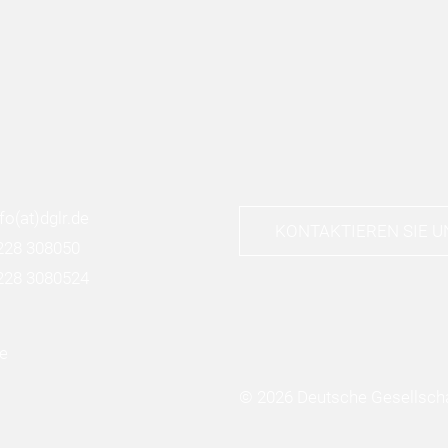
nfo
(at)
dglr.de
KONTAKTIEREN SIE U
228 308050
228 3080524
© 2026 Deutsche Gesellscha