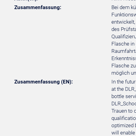
Zusammenfassung:
Bei dem kü
Funktionsw
entwickelt,
des Prüfst
Qualifizie
Flasche in
Raumfahrta
Erkenntnis
Flasche zu
möglich un
Zusammenfassung (EN):
In the futu
at the DLR
bottle serv
DLR_School
Trauen to d
qualificati
optimized b
will enabl