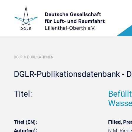
DGLR
PUBLIKATIONEN
DGLR-Publikationsdatenbank - De
Titel:
Befüll
Wasse
Titel (EN):
Filled, P
Autor(en):
N.M. Riedel