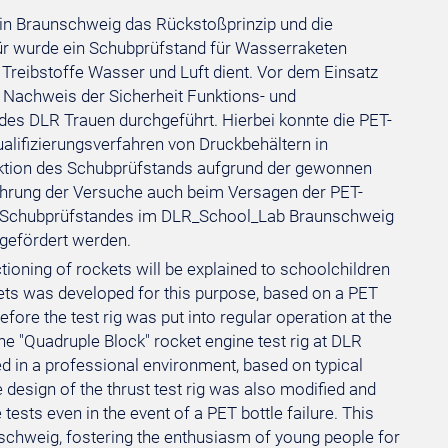
in Braunschweig das Rückstoßprinzip und die
für wurde ein Schubprüfstand für Wasserraketen
ie Treibstoffe Wasser und Luft dient. Vor dem Einsatz
Nachweis der Sicherheit Funktions- und
des DLR Trauen durchgeführt. Hierbei konnte die PET-
alifizierungsverfahren von Druckbehältern in
ktion des Schubprüfstands aufgrund der gewonnen
führung der Versuche auch beim Versagen der PET-
es Schubprüfstandes im DLR_School_Lab Braunschweig
gefördert werden.
ctioning of rockets will be explained to schoolchildren
kets was developed for this purpose, based on a PET
efore the test rig was put into regular operation at the
e "Quadruple Block" rocket engine test rig at DLR
ed in a professional environment, based on typical
 design of the thrust test rig was also modified and
sts even in the event of a PET bottle failure. This
unschweig, fostering the enthusiasm of young people for