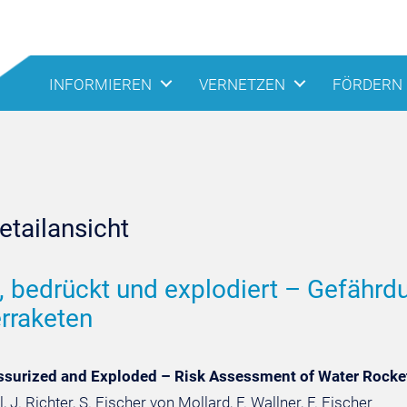
INFORMIEREN
VERNETZEN
FÖRDERN
tailansicht
t, bedrückt und explodiert – Gefähr
rraketen
ressurized and Exploded – Risk Assessment of Water Rocke
, J. Richter, S. Fischer von Mollard, F. Wallner, F. Fischer