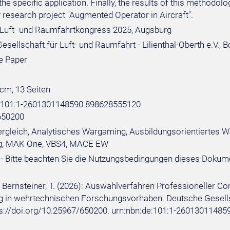
 the specific application. Finally, the results of this methodo
 research project "Augmented Operator in Aircraft".
Luft- und Raumfahrtkongress 2025, Augsburg
sellschaft für Luft- und Raumfahrt - Lilienthal-Oberth e.V., 
e Paper
 cm, 13 Seiten
e:101:1-2601301148590.898628555120
650200
rgleich, Analytisches Wargaming, Ausbildungsorientiertes 
, MAK One, VBS4, MACE EW
- Bitte beachten Sie die Nutzungsbedingungen dieses Dokum
.; Bernsteiner, T. (2026): Auswahlverfahren Professioneller
in wehrtechnischen Forschungsvorhaben. Deutsche Gesellschaf
tps://doi.org/10.25967/650200. urn:nbn:de:101:1-2601301148