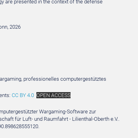
logy are presented in the context of the defense
Bonn, 2026
Wargaming, professionelles computergestütztes
ents:
CC BY 4.0
OPEN ACCESS
 Computergestützter Wargaming-Software zur
t für Luft- und Raumfahrt - Lilienthal-Oberth e.V..
590.898628555120.