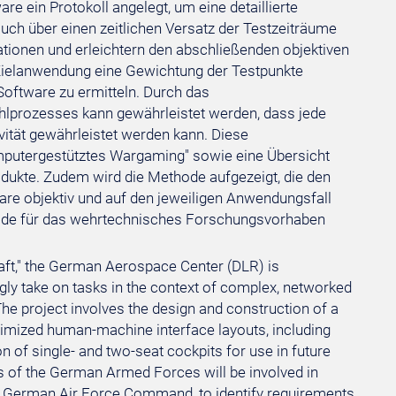
e ein Protokoll angelegt, um eine detaillierte
uch über einen zeitlichen Versatz der Testzeiträume
tionen und erleichtern den abschließenden objektiven
 Zielanwendung eine Gewichtung der Testpunkte
oftware zu ermitteln. Durch das
lprozesses kann gewährleistet werden, dass jede
vität gewährleistet werden kann. Diese
omputergestütztes Wargaming" sowie eine Übersicht
dukte. Zudem wird die Methode aufgezeigt, die den
e objektiv und auf den jeweiligen Anwendungsfall
ode für das wehrtechnisches Forschungsvorhaben
aft," the German Aerospace Center (DLR) is
ingly take on tasks in the context of complex, networked
e project involves the design and construction of a
optimized human-machine interface layouts, including
of single- and two-seat cockpits for use in future
s of the German Armed Forces will be involved in
he German Air Force Command, to identify requirements