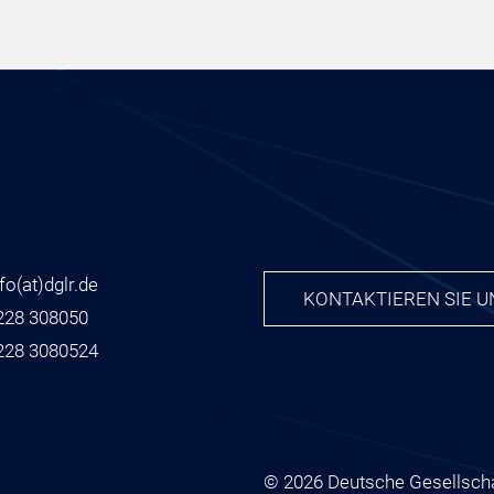
nfo
(at)
dglr.de
KONTAKTIEREN SIE U
228 308050
228 3080524
© 2026 Deutsche Gesellscha