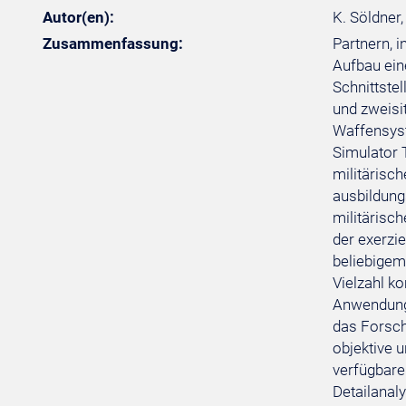
Autor(en):
K. Söldner,
Zusammenfassung:
Partnern, 
Aufbau ein
Schnittste
und zweisi
Waffensyst
Simulator 
militärisc
ausbildung
militärisc
der exerzi
beliebigem 
Vielzahl k
Anwendungs
das Forsch
objektive 
verfügbare
Detailanal