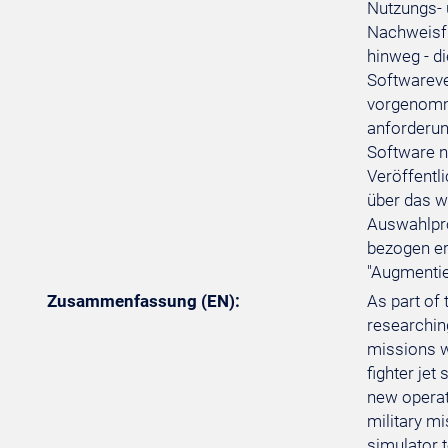
Nutzungs- 
Nachweisfü
hinweg - d
Softwareve
vorgenomme
anforderun
Software n
Veröffentl
über das w
Auswahlpro
bezogen er
"Augmentie
Zusammenfassung (EN):
As part of
researching
missions w
fighter jet
new operat
military m
simulator 