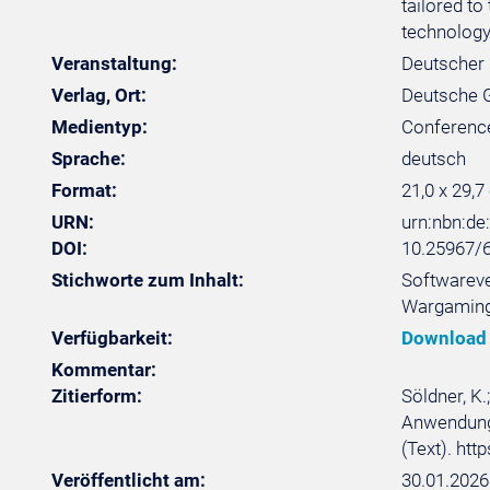
tailored to
technology
Veranstaltung:
Deutscher 
Verlag, Ort:
Deutsche Ge
Medientyp:
Conferenc
Sprache:
deutsch
Format:
21,0 x 29,7
URN:
urn:nbn:d
DOI:
10.25967/
Stichworte zum Inhalt:
Softwareve
Wargaming
Verfügbarkeit:
Download
Kommentar:
Zitierform:
Söldner, K
Anwendung 
(Text). ht
Veröffentlicht am:
30.01.2026