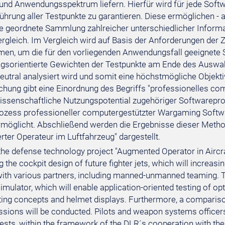
und Anwendungsspektrum liefern. Hierfür wird für jede Softwar
hrung aller Testpunkte zu garantieren. Diese ermöglichen - a
ie geordnete Sammlung zahlreicher unterschiedlicher Informa
rgleich. Im Vergleich wird auf Basis der Anforderungen der
n, um die für den vorliegenden Anwendungsfall geeignete S
gsorientierte Gewichten der Testpunkte am Ende des Auswah
eutral analysiert wird und somit eine höchstmögliche Objekti
ichung gibt eine Einordnung des Begriffs "professionelles c
issenschaftliche Nutzungspotential zugehöriger Softwarepro
zess professioneller computergestützter Wargaming Softwar
möglicht. Abschließend werden die Ergebnisse dieser Meth
rter Operateur im Luftfahrzeug" dargestellt.
 the defense technology project "Augmented Operator in Aircr
 the cockpit design of future fighter jets, which will increas
ith various partners, including manned-unmanned teaming. Th
 simulator, which will enable application-oriented testing of 
ing concepts and helmet displays. Furthermore, a comparison 
issions will be conducted. Pilots and weapon systems officer
tests, within the framework of the DLR´s cooperation with t