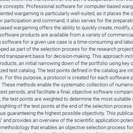
te concepts. Professional software for computer-based wargam
iented wargaming is particularly well-suited, as it places the
r participation and command; it also serves for the preparati
sed wargaming offers the ability to quickly create, modify, a
software products are available from a variety of commercial
software for a given use case is a time-consuming and labo
ped as part of the selection process for the research project
and transparent basis for decision-making. This approach incl
oducts, an initial narrowing down of the portfolio using key ch
zed test catalog. The test points defined in the catalog are in
ns. For this purpose, a protocol is created for each software
s. These methods enable the systematic collection of numero
est periods, and facilitate a final, objective software compa
, the test points are weighted to determine the most suitable
ighting of the test points at the end of the selection proces
thus guaranteeing the highest possible objectivity. This publ
and provides an overview of the scientific application potent
 methodology that enables an objective selection process f