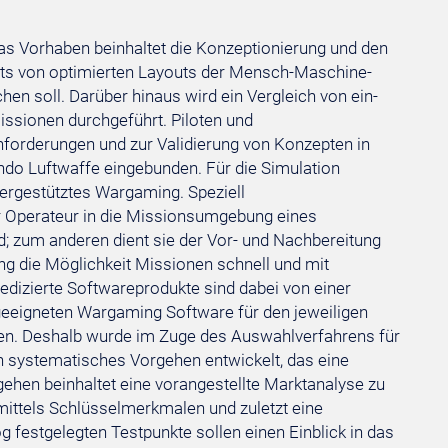
 Vorhaben beinhaltet die Konzeptionierung und den
ts von optimierten Layouts der Mensch-Maschine-
en soll. Darüber hinaus wird ein Vergleich von ein-
Missionen durchgeführt. Piloten und
nforderungen und zur Validierung von Konzepten in
o Luftwaffe eingebunden. Für die Simulation
tergestütztes Wargaming. Speziell
er Operateur in die Missionsumgebung eines
rd; zum anderen dient sie der Vor- und Nachbereitung
ng die Möglichkeit Missionen schnell und mit
Dedizierte Softwareprodukte sind dabei von einer
r geeigneten Wargaming Software für den jeweiligen
en. Deshalb wurde im Zuge des Auswahlverfahrens für
 systematisches Vorgehen entwickelt, das eine
ehen beinhaltet eine vorangestellte Marktanalyse zu
mittels Schlüsselmerkmalen und zuletzt eine
g festgelegten Testpunkte sollen einen Einblick in das