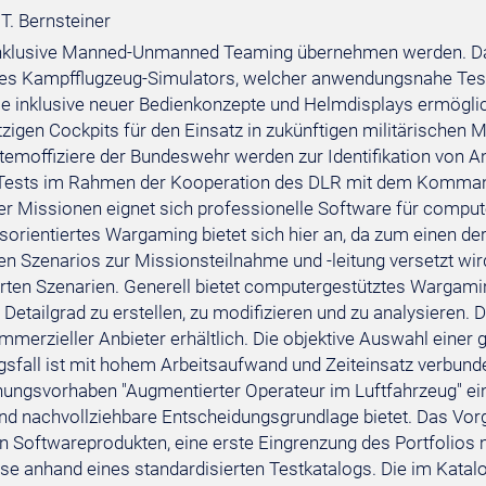
 T. Bernsteiner
inklusive Manned-Unmanned Teaming übernehmen werden. Das
es Kampfflugzeug-Simulators, welcher anwendungsnahe Tes
lle inklusive neuer Bedienkonzepte und Helmdisplays ermöglich
tzigen Cockpits für den Einsatz in zukünftigen militärischen 
emoffiziere der Bundeswehr werden zur Identifikation von A
Tests im Rahmen der Kooperation des DLR mit dem Kommand
her Missionen eignet sich professionelle Software für compu
sorientiertes Wargaming bietet sich hier an, da zum einen d
hen Szenarios zur Missionsteilnahme und -leitung versetzt wi
erten Szenarien. Generell bietet computergestütztes Wargami
Detailgrad zu erstellen, zu modifizieren und zu analysieren. 
ommerzieller Anbieter erhältlich. Die objektive Auswahl eine
fall ist mit hohem Arbeitsaufwand und Zeiteinsatz verbund
ungsvorhaben "Augmentierter Operateur im Luftfahrzeug" ein
und nachvollziehbare Entscheidungsgrundlage bietet. Das Vorg
n Softwareprodukten, eine erste Eingrenzung des Portfolios 
yse anhand eines standardisierten Testkatalogs. Die im Katalo