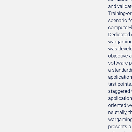
and valida
Training-or
scenario fo
computer-ba
Dedicated 
wargaming 
was develo
objective 
software pr
a standardi
applicatio
test point
staggered t
application
oriented we
neutrally, 
wargaming" 
presents a