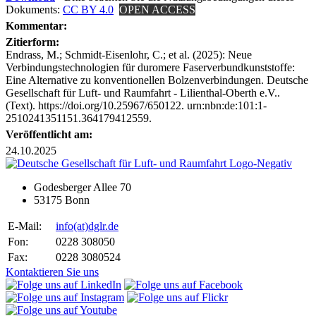
Dokuments:
CC BY 4.0
OPEN ACCESS
Kommentar:
Zitierform:
Endrass, M.; Schmidt-Eisenlohr, C.; et al. (2025): Neue
Verbindungstechnologien für duromere Faserverbundkunststoffe:
Eine Alternative zu konventionellen Bolzenverbindungen. Deutsche
Gesellschaft für Luft- und Raumfahrt - Lilienthal-Oberth e.V..
(Text). https://doi.org/10.25967/650122. urn:nbn:de:101:1-
2510241351151.364179412559.
Veröffentlicht am:
24.10.2025
Godesberger Allee 70
53175 Bonn
E-Mail:
info
(at)
dglr.de
Fon:
0228 308050
Fax:
0228 3080524
Kontaktieren Sie uns