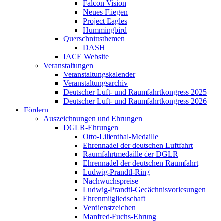
Falcon Vision
Neues Fliegen
Project Eagles
Hummingbird
Querschnittsthemen
DASH
IACE Website
Veranstaltungen
Veranstaltungskalender
Veranstaltungsarchiv
Deutscher Luft- und Raumfahrtkongress 2025
Deutscher Luft- und Raumfahrtkongress 2026
Fördern
Auszeichnungen und Ehrungen
DGLR-Ehrungen
Otto-Lilienthal-Medaille
Ehrennadel der deutschen Luftfahrt
Raumfahrtmedaille der DGLR
Ehrennadel der deutschen Raumfahrt
Ludwig-Prandtl-Ring
Nachwuchspreise
Ludwig-Prandtl-Gedächnisvorlesungen
Ehrenmitgliedschaft
Verdienstzeichen
Manfred-Fuchs-Ehrung