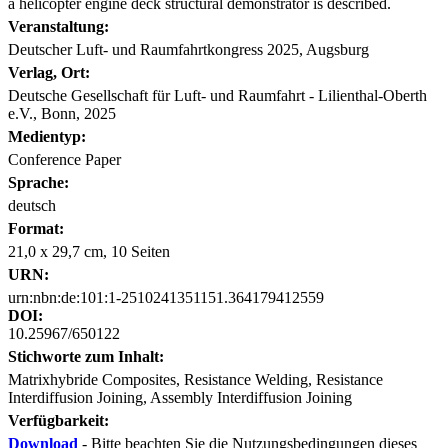
a helicopter engine deck structural demonstrator is described.
Veranstaltung:
Deutscher Luft- und Raumfahrtkongress 2025, Augsburg
Verlag, Ort:
Deutsche Gesellschaft für Luft- und Raumfahrt - Lilienthal-Oberth
e.V., Bonn, 2025
Medientyp:
Conference Paper
Sprache:
deutsch
Format:
21,0 x 29,7 cm, 10 Seiten
URN:
urn:nbn:de:101:1-2510241351151.364179412559
DOI:
10.25967/650122
Stichworte zum Inhalt:
Matrixhybride Composites, Resistance Welding, Resistance
Interdiffusion Joining, Assembly Interdiffusion Joining
Verfügbarkeit:
Download
- Bitte beachten Sie die Nutzungsbedingungen dieses