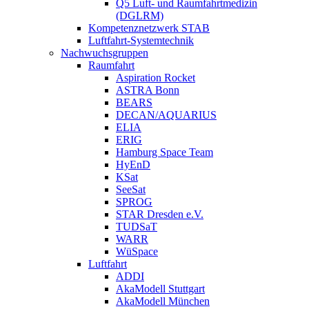
Q5 Luft- und Raumfahrtmedizin
(DGLRM)
Kompetenznetzwerk STAB
Luftfahrt-Systemtechnik
Nachwuchsgruppen
Raumfahrt
Aspiration Rocket
ASTRA Bonn
BEARS
DECAN/AQUARIUS
ELIA
ERIG
Hamburg Space Team
HyEnD
KSat
SeeSat
SPROG
STAR Dresden e.V.
TUDSaT
WARR
WüSpace
Luftfahrt
ADDI
AkaModell Stuttgart
AkaModell München