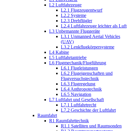
L2 Luftfahrzeuge
L2.1 Flugzeugentwurf
L2.2 Systeme
L2.3 Drehflügler
L2.4 Luftfahrzeuge leichter als Luft
L3 Unbemannte Fluggeräte
L3.1 Unmanned Aerial Vehicles
(UAV)
L3.2 Lenkflugkörpersysteme
L4 Kabine
L5 Luftfahrtantriebe
L6 Flugmechanik/Flugführung
L6.1 Flugleistungen
L6.2 Flugeigenschaften und
Flugversuchstechnik
L6.3 Flugregelung
L6.4 Anthropotechnik
L6.5 Navigation
L7 Luftfahrt und Gesellschaft
L7.1 Luftfahrtrecht
L7.2 Geschichte der Luftfahrt
Raumfahrt
R1 Raumfahrttechnik
R1.1 Satelliten und Raumsonden