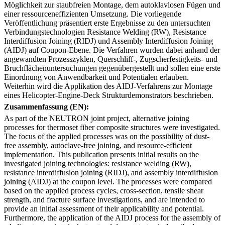
Möglichkeit zur staubfreien Montage, dem autoklavlosen Fügen und
einer ressourceneffizienten Umsetzung. Die vorliegende
Veröffentlichung präsentiert erste Ergebnisse zu den untersuchten
Verbindungstechnologien Resistance Welding (RW), Resistance
Interdiffusion Joining (RIDJ) und Assembly Interdiffusion Joining
(AIDJ) auf Coupon-Ebene. Die Verfahren wurden dabei anhand der
angewandten Prozesszyklen, Querschliff-, Zugscherfestigkeits- und
Bruchflächenuntersuchungen gegenübergestellt und sollen eine erste
Einordnung von Anwendbarkeit und Potentialen erlauben.
Weiterhin wird die Applikation des AIDJ-Verfahrens zur Montage
eines Helicopter-Engine-Deck Strukturdemonstrators beschrieben.
Zusammenfassung (EN):
As part of the NEUTRON joint project, alternative joining
processes for thermoset fiber composite structures were investigated.
The focus of the applied processes was on the possibility of dust-
free assembly, autoclave-free joining, and resource-efficient
implementation. This publication presents initial results on the
investigated joining technologies: resistance welding (RW),
resistance interdiffusion joining (RIDJ), and assembly interdiffusion
joining (AIDJ) at the coupon level. The processes were compared
based on the applied process cycles, cross-section, tensile shear
strength, and fracture surface investigations, and are intended to
provide an initial assessment of their applicability and potential.
Furthermore, the application of the AIDJ process for the assembly of