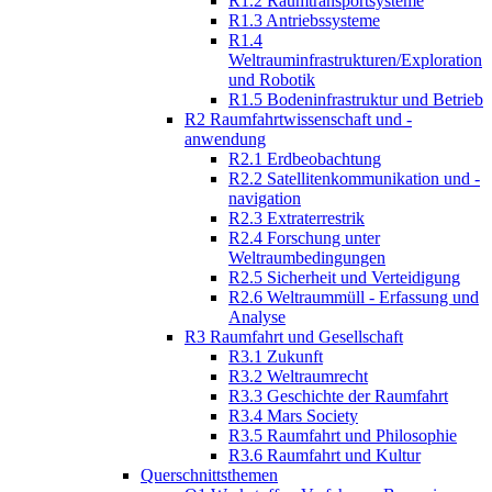
R1.2 Raumtransportsysteme
R1.3 Antriebssysteme
R1.4
Weltrauminfrastrukturen/Exploration
und Robotik
R1.5 Bodeninfrastruktur und Betrieb
R2 Raumfahrtwissenschaft und -
anwendung
R2.1 Erdbeobachtung
R2.2 Satellitenkommunikation und -
navigation
R2.3 Extraterrestrik
R2.4 Forschung unter
Weltraumbedingungen
R2.5 Sicherheit und Verteidigung
R2.6 Weltraummüll - Erfassung und
Analyse
R3 Raumfahrt und Gesellschaft
R3.1 Zukunft
R3.2 Weltraumrecht
R3.3 Geschichte der Raumfahrt
R3.4 Mars Society
R3.5 Raumfahrt und Philosophie
R3.6 Raumfahrt und Kultur
Querschnittsthemen