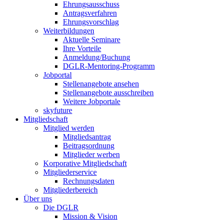
Ehrungsausschuss
Antragsverfahren
Ehrungsvorschlag
Weiterbildungen
Aktuelle Seminare
Ihre Vorteile
Anmeldung/Buchung
DGLR-Mentoring-Programm
Jobportal
Stellenangebote ansehen
Stellenangebote ausschreiben
Weitere Jobportale
skyfuture
Mitgliedschaft
Mitglied werden
Mitgliedsantrag
Beitragsordnung
Mitglieder werben
Korporative Mitgliedschaft
Mitgliederservice
Rechnungsdaten
Mitgliederbereich
Über uns
Die DGLR
Mission & Vision