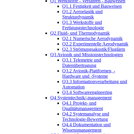
Q1 Werkstoffe - Verfahren - Bauweisen
Q1.1 Festigkeit und Bauweisen
Q1.2 Aeroelastik und
Strukturdynamik
Q1.3 Werkstoffe und
Fertigungstechnologie
Q2 Fluid- und Thermodynamik
Q2.1 Numerische Aerodynamik
Q2.2 Experimentelle Aerodynamik
Q2.3 Strömungsakustik/Fluglärm
Q3 Avionik und Missionstechnologien
Q3.1 Telemetrie und
Datenübertragung
Q3.2 Avionik-Plattformen, -
Hardware und -Systeme
Q3.3 Informationverarbeitung und
Automation
Q3.4 Softwareengineering
Q4 Systemtechnik/-management
Q4.1 Projekt- und
Qualitätsmanagement
Q4.2 Systemanalyse und
Technologie-Bewertung
Q4.4 Dokumentation und
Wissensmanagement