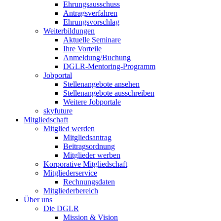
Ehrungsausschuss
Antragsverfahren
Ehrungsvorschlag
Weiterbildungen
Aktuelle Seminare
Ihre Vorteile
Anmeldung/Buchung
DGLR-Mentoring-Programm
Jobportal
Stellenangebote ansehen
Stellenangebote ausschreiben
Weitere Jobportale
skyfuture
Mitgliedschaft
Mitglied werden
Mitgliedsantrag
Beitragsordnung
Mitglieder werben
Korporative Mitgliedschaft
Mitgliederservice
Rechnungsdaten
Mitgliederbereich
Über uns
Die DGLR
Mission & Vision