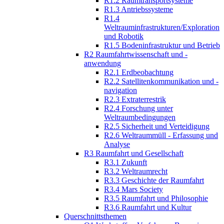
R1.2 Raumtransportsysteme
R1.3 Antriebssysteme
R1.4
Weltrauminfrastrukturen/Exploration
und Robotik
R1.5 Bodeninfrastruktur und Betrieb
R2 Raumfahrtwissenschaft und -
anwendung
R2.1 Erdbeobachtung
R2.2 Satellitenkommunikation und -
navigation
R2.3 Extraterrestrik
R2.4 Forschung unter
Weltraumbedingungen
R2.5 Sicherheit und Verteidigung
R2.6 Weltraummüll - Erfassung und
Analyse
R3 Raumfahrt und Gesellschaft
R3.1 Zukunft
R3.2 Weltraumrecht
R3.3 Geschichte der Raumfahrt
R3.4 Mars Society
R3.5 Raumfahrt und Philosophie
R3.6 Raumfahrt und Kultur
Querschnittsthemen