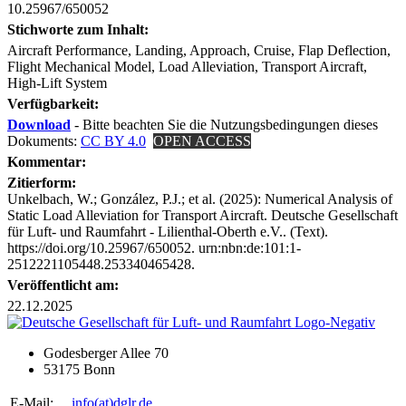
10.25967/650052
Stichworte zum Inhalt:
Aircraft Performance, Landing, Approach, Cruise, Flap Deflection,
Flight Mechanical Model, Load Alleviation, Transport Aircraft,
High-Lift System
Verfügbarkeit:
Download
- Bitte beachten Sie die Nutzungsbedingungen dieses
Dokuments:
CC BY 4.0
OPEN ACCESS
Kommentar:
Zitierform:
Unkelbach, W.; González, P.J.; et al. (2025): Numerical Analysis of
Static Load Alleviation for Transport Aircraft. Deutsche Gesellschaft
für Luft- und Raumfahrt - Lilienthal-Oberth e.V.. (Text).
https://doi.org/10.25967/650052. urn:nbn:de:101:1-
2512221105448.253340465428.
Veröffentlicht am:
22.12.2025
Godesberger Allee 70
53175 Bonn
E-Mail:
info
(at)
dglr.de