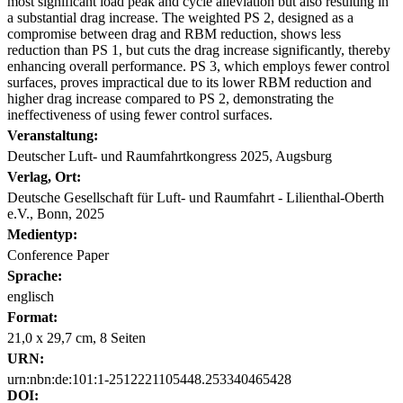
most significant load peak and cycle alleviation but also resulting in
a substantial drag increase. The weighted PS 2, designed as a
compromise between drag and RBM reduction, shows less
reduction than PS 1, but cuts the drag increase significantly, thereby
enhancing overall performance. PS 3, which employs fewer control
surfaces, proves impractical due to its lower RBM reduction and
higher drag increase compared to PS 2, demonstrating the
ineffectiveness of using fewer control surfaces.
Veranstaltung:
Deutscher Luft- und Raumfahrtkongress 2025, Augsburg
Verlag, Ort:
Deutsche Gesellschaft für Luft- und Raumfahrt - Lilienthal-Oberth
e.V., Bonn, 2025
Medientyp:
Conference Paper
Sprache:
englisch
Format:
21,0 x 29,7 cm, 8 Seiten
URN:
urn:nbn:de:101:1-2512221105448.253340465428
DOI: