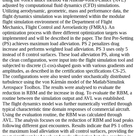
adjusted by computational fluid dynamics (CFD) simulations.
Utilizing aerodynamic, geometric, mass and performance data, the
flight dynamics simulation was implemented within the modular
flight simulation environment of the Department of Flight
Mechanics, Flight Control and Aeroelasticity (FMRA). An
optimization process with three different optimization targets was
implemented and will be described in the paper. The first Pre-Setting
(PS) achieves maximum load alleviation. PS 2 penalizes drag
increase and performs weighted load alleviation. PS 3 uses only 5
instead of 8 control surfaces. These load alleviation PS, along with
the clean configuration, were input into the flight simulation tool and
subjected to discrete (1-cos)-shaped gusts with various gradients and
amplitudes, as described in the certification specifications CS-25.
The configurations were also tested under stochastically distributed
turbulence using the von Kármán model of the Matlab/Simulink
Aerospace Toolbox. The results were analysed to evaluate the
reduction in RBM and the increase in drag. To evaluate the RBM, a
routine between the simulation output and AVL was established.
The flight dynamics model was further numerically verified through
typical characteristic time domain responses of commercial aircraft.
Using the evaluation routine, the RBM was calculated through
AVL. The analysis focuses on the reduction of RBM and load peaks
following different gust encounters. Results indicate that PS 1 offers
the maximum load alleviation with all control surfaces, providing the