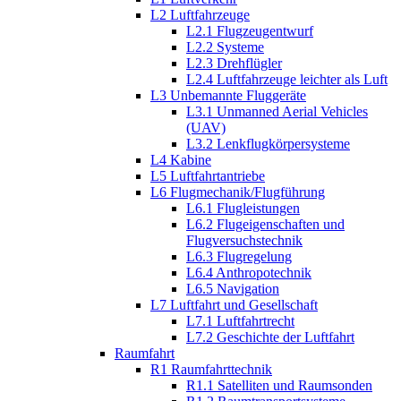
L2 Luftfahrzeuge
L2.1 Flugzeugentwurf
L2.2 Systeme
L2.3 Drehflügler
L2.4 Luftfahrzeuge leichter als Luft
L3 Unbemannte Fluggeräte
L3.1 Unmanned Aerial Vehicles
(UAV)
L3.2 Lenkflugkörpersysteme
L4 Kabine
L5 Luftfahrtantriebe
L6 Flugmechanik/Flugführung
L6.1 Flugleistungen
L6.2 Flugeigenschaften und
Flugversuchstechnik
L6.3 Flugregelung
L6.4 Anthropotechnik
L6.5 Navigation
L7 Luftfahrt und Gesellschaft
L7.1 Luftfahrtrecht
L7.2 Geschichte der Luftfahrt
Raumfahrt
R1 Raumfahrttechnik
R1.1 Satelliten und Raumsonden