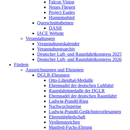
Falcon Vision
Neues Fliegen
Project Eagles
Hummingbird
Querschnittsthemen
DASH
IACE Website
Veranstaltungen
Veranstaltungskalender
Veranstaltungsarchiv
Deutscher Luft- und Raumfahrtkongress 2025
Deutscher Luft- und Raumfahrtkongress 2026
Fördern
Auszeichnungen und Ehrungen
DGLR-Ehrungen
Otto-Lilienthal-Medaille
Ehrennadel der deutschen Luftfahrt
Raumfahrtmedaille der DGLR
Ehrennadel der deutschen Raumfahrt
Ludwig-Prandtl-Ring
Nachwuchspreise
Ludwig-Prandtl-Gedächnisvorlesungen
Ehrenmitgliedschaft
Verdienstzeichen
Manfred-Fuchs-Ehrung