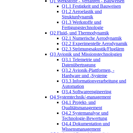
Q1 Werkstoffe - Verfahren - Bauweisen
Q1.1 Festigkeit und Bauweisen
Q1.2 Aeroelastik und
Strukturdynamik
Q1.3 Werkstoffe und
Fertigungstechnologie
Q2 Fluid- und Thermodynamik
Q2.1 Numerische Aerodynamik
Q2.2 Experimentelle Aerodynamik
Q2.3 Strömungsakustik/Fluglärm
Q3 Avionik und Missionstechnologien
Q3.1 Telemetrie und
Datenübertragung
Q3.2 Avionik-Plattformen, -
Hardware und -Systeme
Q3.3 Informationverarbeitung und
Automation
Q3.4 Softwareengineering
Q4 Systemtechnik/-management
Q4.1 Projekt- und
Qualitätsmanagement
Q4.2 Systemanalyse und
Technologie-Bewertung
Q4.4 Dokumentation und
Wissensmanagement