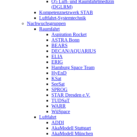
Q5 Luft- und Raumfahrtmedizin
(DGLRM)
Kompetenznetzwerk STAB
Luftfahrt-Systemtechnik
Nachwuchsgruppen
Raumfahrt
Aspiration Rocket
ASTRA Bonn
BEARS
DECAN/AQUARIUS
ELIA
ERIG
Hamburg Space Team
HyEnD
KSat
SeeSat
SPROG
STAR Dresden e.V.
TUDSaT
WARR
WüSpace
Luftfahrt
ADDI
AkaModell Stuttgart
AkaModell München