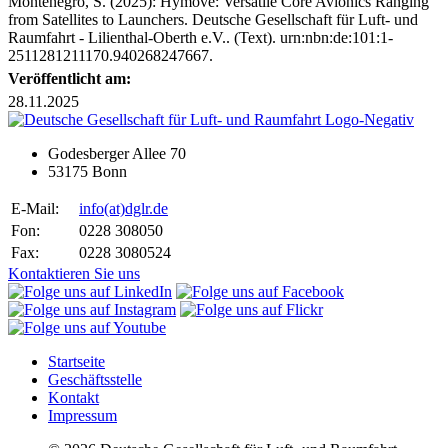
Montenegro, S. (2025): Hymove: Versatile Core Avionics Ranging
from Satellites to Launchers. Deutsche Gesellschaft für Luft- und
Raumfahrt - Lilienthal-Oberth e.V.. (Text). urn:nbn:de:101:1-
2511281211170.940268247667.
Veröffentlicht am:
28.11.2025
Godesberger Allee 70
53175 Bonn
E-Mail:
info
(at)
dglr.de
Fon:
0228 308050
Fax:
0228 3080524
Kontaktieren Sie uns
Startseite
Geschäftsstelle
Kontakt
Impressum