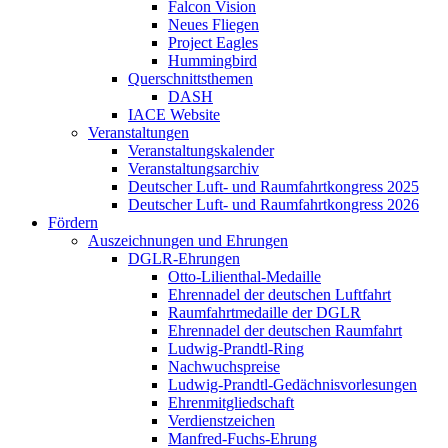
Falcon Vision
Neues Fliegen
Project Eagles
Hummingbird
Querschnittsthemen
DASH
IACE Website
Veranstaltungen
Veranstaltungskalender
Veranstaltungsarchiv
Deutscher Luft- und Raumfahrtkongress 2025
Deutscher Luft- und Raumfahrtkongress 2026
Fördern
Auszeichnungen und Ehrungen
DGLR-Ehrungen
Otto-Lilienthal-Medaille
Ehrennadel der deutschen Luftfahrt
Raumfahrtmedaille der DGLR
Ehrennadel der deutschen Raumfahrt
Ludwig-Prandtl-Ring
Nachwuchspreise
Ludwig-Prandtl-Gedächnisvorlesungen
Ehrenmitgliedschaft
Verdienstzeichen
Manfred-Fuchs-Ehrung