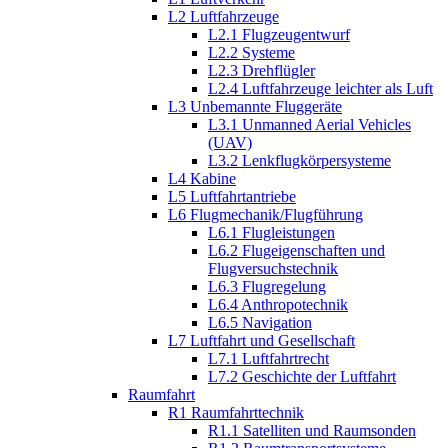
L2 Luftfahrzeuge
L2.1 Flugzeugentwurf
L2.2 Systeme
L2.3 Drehflügler
L2.4 Luftfahrzeuge leichter als Luft
L3 Unbemannte Fluggeräte
L3.1 Unmanned Aerial Vehicles
(UAV)
L3.2 Lenkflugkörpersysteme
L4 Kabine
L5 Luftfahrtantriebe
L6 Flugmechanik/Flugführung
L6.1 Flugleistungen
L6.2 Flugeigenschaften und
Flugversuchstechnik
L6.3 Flugregelung
L6.4 Anthropotechnik
L6.5 Navigation
L7 Luftfahrt und Gesellschaft
L7.1 Luftfahrtrecht
L7.2 Geschichte der Luftfahrt
Raumfahrt
R1 Raumfahrttechnik
R1.1 Satelliten und Raumsonden