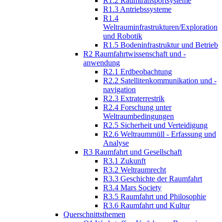
R1.2 Raumtransportsysteme
R1.3 Antriebssysteme
R1.4
Weltrauminfrastrukturen/Exploration
und Robotik
R1.5 Bodeninfrastruktur und Betrieb
R2 Raumfahrtwissenschaft und -
anwendung
R2.1 Erdbeobachtung
R2.2 Satellitenkommunikation und -
navigation
R2.3 Extraterrestrik
R2.4 Forschung unter
Weltraumbedingungen
R2.5 Sicherheit und Verteidigung
R2.6 Weltraummüll - Erfassung und
Analyse
R3 Raumfahrt und Gesellschaft
R3.1 Zukunft
R3.2 Weltraumrecht
R3.3 Geschichte der Raumfahrt
R3.4 Mars Society
R3.5 Raumfahrt und Philosophie
R3.6 Raumfahrt und Kultur
Querschnittsthemen