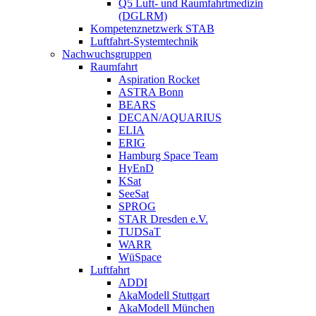
Q5 Luft- und Raumfahrtmedizin
(DGLRM)
Kompetenznetzwerk STAB
Luftfahrt-Systemtechnik
Nachwuchsgruppen
Raumfahrt
Aspiration Rocket
ASTRA Bonn
BEARS
DECAN/AQUARIUS
ELIA
ERIG
Hamburg Space Team
HyEnD
KSat
SeeSat
SPROG
STAR Dresden e.V.
TUDSaT
WARR
WüSpace
Luftfahrt
ADDI
AkaModell Stuttgart
AkaModell München