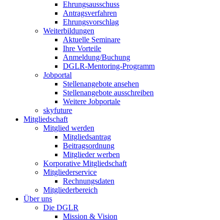
Ehrungsausschuss
Antragsverfahren
Ehrungsvorschlag
Weiterbildungen
Aktuelle Seminare
Ihre Vorteile
Anmeldung/Buchung
DGLR-Mentoring-Programm
Jobportal
Stellenangebote ansehen
Stellenangebote ausschreiben
Weitere Jobportale
skyfuture
Mitgliedschaft
Mitglied werden
Mitgliedsantrag
Beitragsordnung
Mitglieder werben
Korporative Mitgliedschaft
Mitgliederservice
Rechnungsdaten
Mitgliederbereich
Über uns
Die DGLR
Mission & Vision