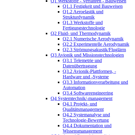
Q1 Werkstoffe - Verfahren - Bauweisen
Q1.1 Festigkeit und Bauweisen
Q1.2 Aeroelastik und
Strukturdynamik
Q1.3 Werkstoffe und
Fertigungstechnologie
Q2 Fluid- und Thermodynamik
Q2.1 Numerische Aerodynamik
Q2.2 Experimentelle Aerodynamik
Q2.3 Strömungsakustik/Fluglärm
Q3 Avionik und Missionstechnologien
Q3.1 Telemetrie und
Datenübertragung
Q3.2 Avionik-Plattformen, -
Hardware und -Systeme
Q3.3 Informationverarbeitung und
Automation
Q3.4 Softwareengineering
Q4 Systemtechnik/-management
Q4.1 Projekt- und
Qualitätsmanagement
Q4.2 Systemanalyse und
Technologie-Bewertung
Q4.4 Dokumentation und
Wissensmanagement