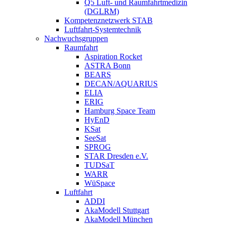
Q5 Luft- und Raumfahrtmedizin
(DGLRM)
Kompetenznetzwerk STAB
Luftfahrt-Systemtechnik
Nachwuchsgruppen
Raumfahrt
Aspiration Rocket
ASTRA Bonn
BEARS
DECAN/AQUARIUS
ELIA
ERIG
Hamburg Space Team
HyEnD
KSat
SeeSat
SPROG
STAR Dresden e.V.
TUDSaT
WARR
WüSpace
Luftfahrt
ADDI
AkaModell Stuttgart
AkaModell München