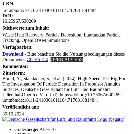
URN:
urn:nbn:de:101:1-2410301611164.717031881484
DOI:
10.25967/630269
Stichworte zum Inhalt:
Waste Heat Recovery, Particle Deposition, Lagrangian Particle
Tracking, OpenFOAM Simulations
Verfügbarkeit:
Download
- Bitte beachten Sie die Nutzungsbedingungen dieses
Dokuments:
CC BY 4.0
OPEN ACCESS
Kommentar:
Zitierform:
Borad, A.; Staudacher, S.; et al. (2024): High-Speed Test Rig For
The Investigation Of Particle Deposition In Propulsor Annulus
Surfaces. Deutsche Gesellschaft für Luft- und Raumfahrt -
Lilienthal-Oberth e.V.. (Text). https://doi.org/10.25967/630269.
urn:nbn:de:101:1-2410301611164.717031881484.
Veröffentlicht am:
30.10.2024
Godesberger Allee 70