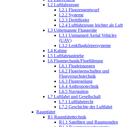
L2 Luftfahrzeuge
L2.1 Flugzeugentwurf
L2.2 Systeme
L2.3 Drehflügler
L2.4 Luftfahrzeuge leichter als Luft
L3 Unbemannte Fluggeräte
L3.1 Unmanned Aerial Vehicles
(UAV)
L3.2 Lenkflugkörpersysteme
L4 Kabine
L5 Luftfahrtantriebe
L6 Flugmechanik/Flugführung
L6.1 Flugleistungen
L6.2 Flugeigenschaften und
Flugversuchstechnik
L6.3 Flugregelung
L6.4 Anthropotechnik
L6.5 Navigation
L7 Luftfahrt und Gesellschaft
L7.1 Luftfahrtrecht
L7.2 Geschichte der Luftfahrt
Raumfahrt
R1 Raumfahrttechnik
R1.1 Satelliten und Raumsonden