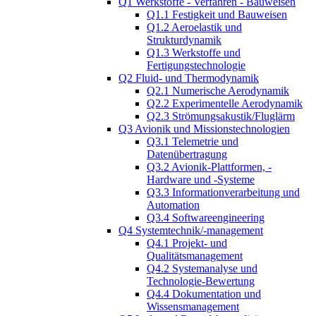
Q1 Werkstoffe - Verfahren - Bauweisen
Q1.1 Festigkeit und Bauweisen
Q1.2 Aeroelastik und
Strukturdynamik
Q1.3 Werkstoffe und
Fertigungstechnologie
Q2 Fluid- und Thermodynamik
Q2.1 Numerische Aerodynamik
Q2.2 Experimentelle Aerodynamik
Q2.3 Strömungsakustik/Fluglärm
Q3 Avionik und Missionstechnologien
Q3.1 Telemetrie und
Datenübertragung
Q3.2 Avionik-Plattformen, -
Hardware und -Systeme
Q3.3 Informationverarbeitung und
Automation
Q3.4 Softwareengineering
Q4 Systemtechnik/-management
Q4.1 Projekt- und
Qualitätsmanagement
Q4.2 Systemanalyse und
Technologie-Bewertung
Q4.4 Dokumentation und
Wissensmanagement