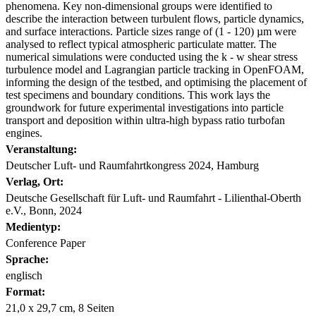
phenomena. Key non-dimensional groups were identified to
describe the interaction between turbulent flows, particle dynamics,
and surface interactions. Particle sizes range of (1 - 120) µm were
analysed to reflect typical atmospheric particulate matter. The
numerical simulations were conducted using the k - w shear stress
turbulence model and Lagrangian particle tracking in OpenFOAM,
informing the design of the testbed, and optimising the placement of
test specimens and boundary conditions. This work lays the
groundwork for future experimental investigations into particle
transport and deposition within ultra-high bypass ratio turbofan
engines.
Veranstaltung:
Deutscher Luft- und Raumfahrtkongress 2024, Hamburg
Verlag, Ort:
Deutsche Gesellschaft für Luft- und Raumfahrt - Lilienthal-Oberth
e.V., Bonn, 2024
Medientyp:
Conference Paper
Sprache:
englisch
Format:
21,0 x 29,7 cm, 8 Seiten