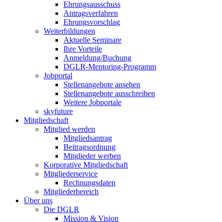
Ehrungsausschuss
Antragsverfahren
Ehrungsvorschlag
Weiterbildungen
Aktuelle Seminare
Ihre Vorteile
Anmeldung/Buchung
DGLR-Mentoring-Programm
Jobportal
Stellenangebote ansehen
Stellenangebote ausschreiben
Weitere Jobportale
skyfuture
Mitgliedschaft
Mitglied werden
Mitgliedsantrag
Beitragsordnung
Mitglieder werben
Korporative Mitgliedschaft
Mitgliederservice
Rechnungsdaten
Mitgliederbereich
Über uns
Die DGLR
Mission & Vision