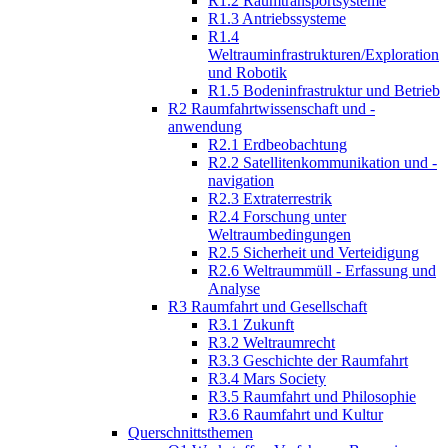
R1.2 Raumtransportsysteme
R1.3 Antriebssysteme
R1.4
Weltrauminfrastrukturen/Exploration
und Robotik
R1.5 Bodeninfrastruktur und Betrieb
R2 Raumfahrtwissenschaft und -
anwendung
R2.1 Erdbeobachtung
R2.2 Satellitenkommunikation und -
navigation
R2.3 Extraterrestrik
R2.4 Forschung unter
Weltraumbedingungen
R2.5 Sicherheit und Verteidigung
R2.6 Weltraummüll - Erfassung und
Analyse
R3 Raumfahrt und Gesellschaft
R3.1 Zukunft
R3.2 Weltraumrecht
R3.3 Geschichte der Raumfahrt
R3.4 Mars Society
R3.5 Raumfahrt und Philosophie
R3.6 Raumfahrt und Kultur
Querschnittsthemen