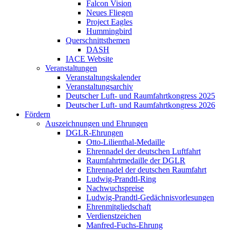
Falcon Vision
Neues Fliegen
Project Eagles
Hummingbird
Querschnittsthemen
DASH
IACE Website
Veranstaltungen
Veranstaltungskalender
Veranstaltungsarchiv
Deutscher Luft- und Raumfahrtkongress 2025
Deutscher Luft- und Raumfahrtkongress 2026
Fördern
Auszeichnungen und Ehrungen
DGLR-Ehrungen
Otto-Lilienthal-Medaille
Ehrennadel der deutschen Luftfahrt
Raumfahrtmedaille der DGLR
Ehrennadel der deutschen Raumfahrt
Ludwig-Prandtl-Ring
Nachwuchspreise
Ludwig-Prandtl-Gedächnisvorlesungen
Ehrenmitgliedschaft
Verdienstzeichen
Manfred-Fuchs-Ehrung