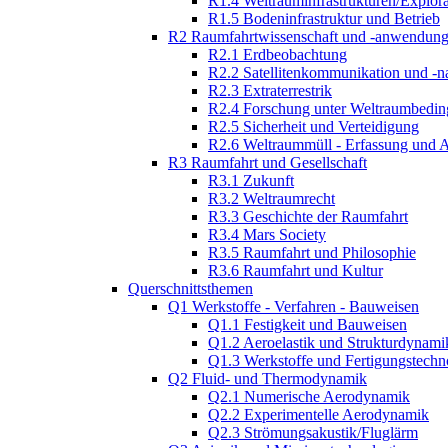
R1.4 Weltrauminfrastrukturen/Explor
R1.5 Bodeninfrastruktur und Betrieb
R2 Raumfahrtwissenschaft und -anwendun
R2.1 Erdbeobachtung
R2.2 Satellitenkommunikation und -n
R2.3 Extraterrestrik
R2.4 Forschung unter Weltraumbedi
R2.5 Sicherheit und Verteidigung
R2.6 Weltraummüll - Erfassung und 
R3 Raumfahrt und Gesellschaft
R3.1 Zukunft
R3.2 Weltraumrecht
R3.3 Geschichte der Raumfahrt
R3.4 Mars Society
R3.5 Raumfahrt und Philosophie
R3.6 Raumfahrt und Kultur
Querschnittsthemen
Q1 Werkstoffe - Verfahren - Bauweisen
Q1.1 Festigkeit und Bauweisen
Q1.2 Aeroelastik und Strukturdynami
Q1.3 Werkstoffe und Fertigungstechn
Q2 Fluid- und Thermodynamik
Q2.1 Numerische Aerodynamik
Q2.2 Experimentelle Aerodynamik
Q2.3 Strömungsakustik/Fluglärm