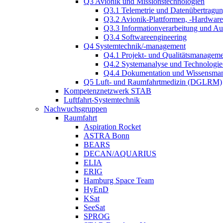
Q3 Avionik und Missionstechnologien
Q3.1 Telemetrie und Datenübertragu
Q3.2 Avionik-Plattformen, -Hardwar
Q3.3 Informationverarbeitung und A
Q3.4 Softwareengineering
Q4 Systemtechnik/-management
Q4.1 Projekt- und Qualitätsmanagem
Q4.2 Systemanalyse und Technologi
Q4.4 Dokumentation und Wissensma
Q5 Luft- und Raumfahrtmedizin (DGLRM)
Kompetenznetzwerk STAB
Luftfahrt-Systemtechnik
Nachwuchsgruppen
Raumfahrt
Aspiration Rocket
ASTRA Bonn
BEARS
DECAN/AQUARIUS
ELIA
ERIG
Hamburg Space Team
HyEnD
KSat
SeeSat
SPROG