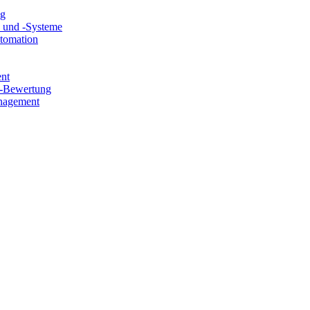
ng
e und -Systeme
utomation
ent
e-Bewertung
nagement