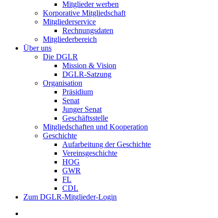
Mitglieder werben
Korporative Mitgliedschaft
Mitgliederservice
Rechnungsdaten
Mitgliederbereich
Über uns
Die DGLR
Mission & Vision
DGLR-Satzung
Organisation
Präsidium
Senat
Junger Senat
Geschäftsstelle
Mitgliedschaften und Kooperation
Geschichte
Aufarbeitung der Geschichte
Vereinsgeschichte
HOG
GWR
FL
CDL
Zum DGLR-Mitglieder-Login