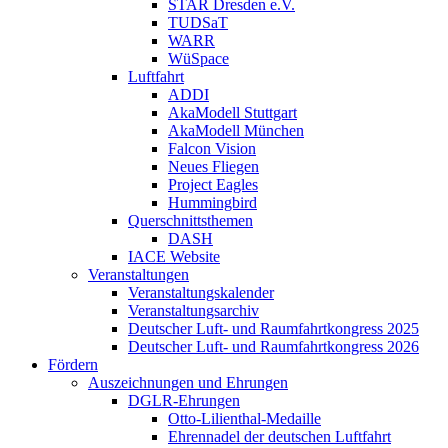
STAR Dresden e.V.
TUDSaT
WARR
WüSpace
Luftfahrt
ADDI
AkaModell Stuttgart
AkaModell München
Falcon Vision
Neues Fliegen
Project Eagles
Hummingbird
Querschnittsthemen
DASH
IACE Website
Veranstaltungen
Veranstaltungskalender
Veranstaltungsarchiv
Deutscher Luft- und Raumfahrtkongress 2025
Deutscher Luft- und Raumfahrtkongress 2026
Fördern
Auszeichnungen und Ehrungen
DGLR-Ehrungen
Otto-Lilienthal-Medaille
Ehrennadel der deutschen Luftfahrt