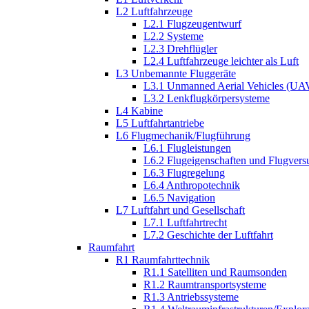
L2 Luftfahrzeuge
L2.1 Flugzeugentwurf
L2.2 Systeme
L2.3 Drehflügler
L2.4 Luftfahrzeuge leichter als Luft
L3 Unbemannte Fluggeräte
L3.1 Unmanned Aerial Vehicles (UA
L3.2 Lenkflugkörpersysteme
L4 Kabine
L5 Luftfahrtantriebe
L6 Flugmechanik/Flugführung
L6.1 Flugleistungen
L6.2 Flugeigenschaften und Flugvers
L6.3 Flugregelung
L6.4 Anthropotechnik
L6.5 Navigation
L7 Luftfahrt und Gesellschaft
L7.1 Luftfahrtrecht
L7.2 Geschichte der Luftfahrt
Raumfahrt
R1 Raumfahrttechnik
R1.1 Satelliten und Raumsonden
R1.2 Raumtransportsysteme
R1.3 Antriebssysteme