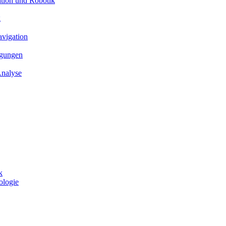
ation und Robotik
g
avigation
ngungen
Analyse
k
ologie