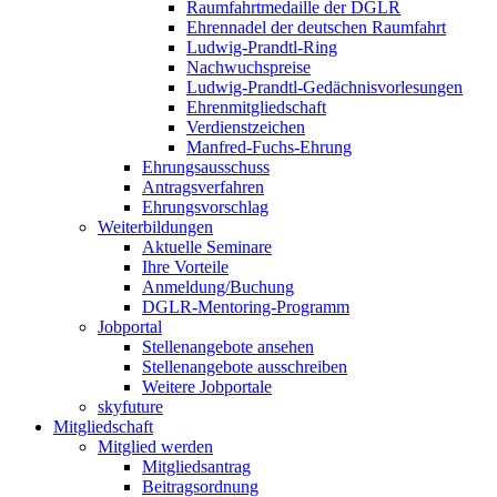
Raumfahrtmedaille der DGLR
Ehrennadel der deutschen Raumfahrt
Ludwig-Prandtl-Ring
Nachwuchspreise
Ludwig-Prandtl-Gedächnisvorlesungen
Ehrenmitgliedschaft
Verdienstzeichen
Manfred-Fuchs-Ehrung
Ehrungsausschuss
Antragsverfahren
Ehrungsvorschlag
Weiterbildungen
Aktuelle Seminare
Ihre Vorteile
Anmeldung/Buchung
DGLR-Mentoring-Programm
Jobportal
Stellenangebote ansehen
Stellenangebote ausschreiben
Weitere Jobportale
skyfuture
Mitgliedschaft
Mitglied werden
Mitgliedsantrag
Beitragsordnung