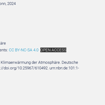
Bonn, 2024
häre
ents:
CC BY-NC-SA 4.0
OPEN ACCESS
die Klimaerwärmung der Atmosphäre. Deutsche
tps://doi.org/10.25967/610492. urn:nbn:de:101:1-