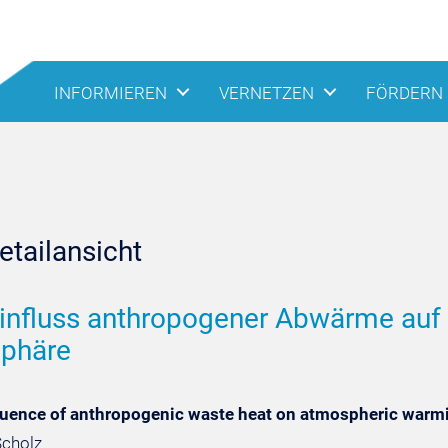
INFORMIEREN
VERNETZEN
FÖRDERN
tailansicht
influss anthropogener Abwärme auf
phäre
fluence of anthropogenic waste heat on atmospheric warm
Scholz