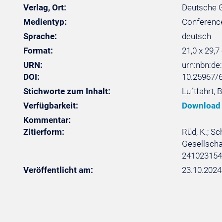
Verlag, Ort:
Deutsche Ge
Medientyp:
Conferenc
Sprache:
deutsch
Format:
21,0 x 29,7
URN:
urn:nbn:d
DOI:
10.25967/
Stichworte zum Inhalt:
Luftfahrt,
Verfügbarkeit:
Download
Kommentar:
Zitierform:
Rüd, K.; S
Gesellschaf
241023154
Veröffentlicht am:
23.10.2024