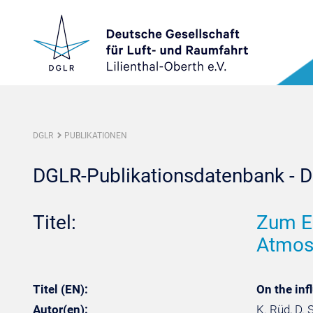
DGLR
PUBLIKATIONEN
DGLR-Publikationsdatenbank - De
Titel:
Zum E
Atmos
Titel (EN):
On the in
Autor(en):
K. Rüd, D. 