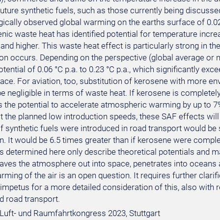
uture synthetic fuels, such as those currently being discussed
ically observed global warming on the earths surface of 0.02
nic waste heat has identified potential for temperature incr
nd higher. This waste heat effect is particularly strong in t
n occurs. Depending on the perspective (global average or n
ential of 0.06 °C p.a. to 0.23 °C p.a., which significantly ex
ace. For aviation, too, substitution of kerosene with more en
e negligible in terms of waste heat. If kerosene is completel
s the potential to accelerate atmospheric warming by up to 7
t the planned low introduction speeds, these SAF effects will
f synthetic fuels were introduced in road transport would be 
n. It would be 6.5 times greater than if kerosene were comple
ts determined here only describe theoretical potentials and m
eaves the atmosphere out into space, penetrates into oceans a
arming of the air is an open question. It requires further clar
impetus for a more detailed consideration of this, also with re
d road transport.
Luft- und Raumfahrtkongress 2023, Stuttgart