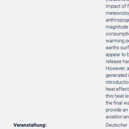
impact of f
meteorolog
anthropoge
magnitude a
consumptio
warming pot
earths surf
appear to b
release ha
However, a
generated i
introductio
heat effec
this heat l
the final w
provide an 
aviation an
Veranstaltung:
Deutscher 