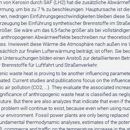
on von Kerosin durch SAF (LH2) hat die zusätzliche Abwärmef
mung, um bis zu 7 % zu beschleunigen. Hauptursache ist die
en, niedrigen Einführungsgeschwindigkeiten bleiben diese SAF
eugung bei Einführung synthetischer Brennstoffe im Straß
rößer. Sie wäre um das 6,5-fache größer als bei vollständiger 
n anthropogenen Abwärmeeffekte beschreiben nur theoretis
uss. Inwieweit diese Wärme die Atmosphäre nach außen ins Wel
atsächlich zur finalen Lufterwärmung beiträgt, ist offen. Sie 
e Untersuchungen bilden einen Anstoß zur detaillierteren Betr
r Brennstoffe für Luftfahrt und Straßenverkehr.
nic waste heat is proving to be another influencing paramete
ted. Current studies and publications focus on the influence 
 air pollution (CO2, ...). They evaluate the associated increas
ignificance of anthropogenic waste heat is classified as negli
uture. But there are also analyzes that indicate that even if th
 problem will continue to exist, because even when using nucl
our environment. Fossil power plants are only being replaced
undamental thermodynamic analyses, estimates of the potenti
), commerce and traffic on the temperature increase in the a