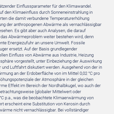
hätzender Einflussparameter für den Klimawandel.
uf den Klimaeinfluss durch Sonneneinstrahlung in
erten die damit verbundene Temperaturerhöhung
eutung der anthropogenen Abwärme als vernachlässigbar
esehen. Es gibt aber auch Analysen, die darauf
), das Abwärmeproblem weiter bestehen wird, denn
ente Energiezufuhr an unsere Umwelt. Fossile
ger ersetzt. Auf der Basis grundlegender
len Einfluss von Abwärme aus Industrie, Heizung
phäre vorgestellt, unter Einbeziehung der Auswirkung
r und Luftfahrt diskutiert werden. Ausgehend von der in
ung an der Erdoberfläche von im Mittel 0,02 °C pro
öhungspotenziale der Atmosphäre in der gleichen
ärme Effekt im Bereich der Nordhalbkugel, wo auch der
Betrachtungsweise (globaler Mittelwert oder
 °C p.a., was die beobachtete Klimaerwärmung von
ahrt erscheint eine Substitution von Kerosin durch
wärme nicht vernachlässigbar. Bei vollständiger