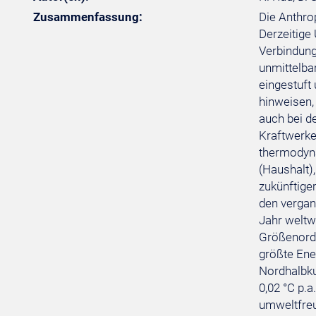
Zusammenfassung:
Die Anthro
Derzeitige
Verbindung
unmittelba
eingestuft
hinweisen,
auch bei d
Kraftwerke
thermodyna
(Haushalt)
zukünftiger
den vergan
Jahr weltw
Größenordn
größte Ene
Nordhalbku
0,02 °C p.a
umweltfreu