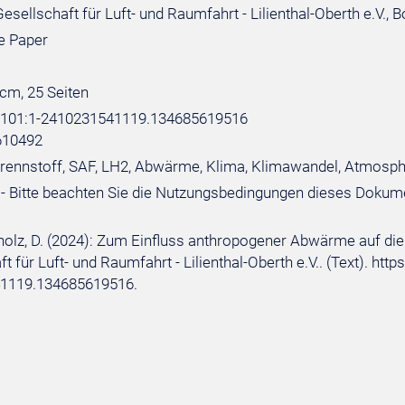
sellschaft für Luft- und Raumfahrt - Lilienthal-Oberth e.V., 
e Paper
 cm, 25 Seiten
e:101:1-2410231541119.134685619516
610492
 Brennstoff, SAF, LH2, Abwärme, Klima, Klimawandel, Atmosp
- Bitte beachten Sie die Nutzungsbedingungen dieses Dokum
cholz, D. (2024): Zum Einfluss anthropogener Abwärme auf 
t für Luft- und Raumfahrt - Lilienthal-Oberth e.V.. (Text). ht
1119.134685619516.