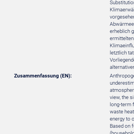
Substituti
Klimaerwär
vorgesehen
Abwärmeerz
erheblich g
ermittelte
Klimaeinfl
letztlich t
Vorliegend
alternative
Zusammenfassung (EN):
Anthropoge
underestima
atmospheric
view, the s
long-term f
waste heat
energy to 
Based on f
(household