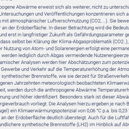
pogene Abwärme erweist sich als weiterer, nicht zu untersc
 Untersuchungen und Veröffentlichungen konzentrieren sich a
 mit atmosphärischer Luftverschmutzung (CO2, …). Sie bew
r an der Erdoberfläche. In dieser Betrachtung wird die Bed
 und erst in langfristiger Zukunft als Gefährdungsparameter g
 dass selbst bei Klärung der Klima-Abgasproblematik (CO2..
er Nutzung von Atom- und Solarenergien erfolgt eine perman
 werden lediglich durch Abgas vermeidende Nutzenergieerzeu
mischer Analysen werden hier Abschätzungen zum potenziel
, Gewerbe und Verkehr auf die Temperaturerhöhung der Atmos
 synthetischer Brennstoffe, wie sie derzeit für Straßenverkeh
genen Jahrzehnten meteorologisch beobachteten Klimaerwärm
eit, werden durch die anthropogene Abwärme Temperaturerh
ung und höher identifiziert. Besonders stark ist dieser Abw
rgieverbrauch vorliegt. Die Analysen hierzu ergeben je nach 
gel) ein Klimaerwärmungspotenzial von 0,06 °C p.a. bis 0,23
. an der Erdoberfläche deutlich übersteigt. Auch für die Luftf
ndlichere synthetische Brennstoffe (LH2) im Hinblick auf Ab