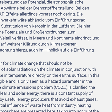
reisetzung das Potenzial, die atmosphärische
 Abwärme bei der Brennstoffherstellung. Bei den
-Effekte allerdings vorerst noch gering. Die
enverkehr wäre abhängig vom Einführungsgrad
Substitution von Kerosin in der Luftfahrt. Die hier
che Potenziale und Größenordnungen zum
tall verlässt, in Meere und Kontinente eindringt, und
bedarf weiterer Klärung durch Klimaexperten.
achtung hierzu, auch im Hinblick auf die Einführung
r for climate change that should not be
of solar radiation on the climate in conjunction with
e in temperature directly on the earths surface. In this
gible and is only seen as a hazard parameter in the
e climate emissions problem (CO2...) is clarified, the
ear and solar energy, there is a constant supply of
 by useful energy producers that avoid exhaust gases.
al influence of waste heat from industry, heating
tmosphere are presented here, taking into account the