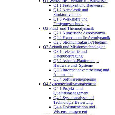
Q1 Werkstoffe - Verfahren - Bauweisen
Q1.1 Festigkeit und Bauweisen
Q1.2 Aeroelastik und
Strukturdynamik
Q1.3 Werkstoffe und
Fertigungstechnologie
Q2 Fluid- und Thermodynamik
Q2.1 Numerische Aerodynamik
Q2.2 Experimentelle Aerodynamik
Q2.3 Strömungsakustik/Fluglärm
Q3 Avionik und Missionstechnologien
Q3.1 Telemetrie und
Datenübertragung
Q3.2 Avionik-Plattformen, -
Hardware und -Systeme
Q3.3 Informationverarbeitung und
Automation
Q3.4 Softwareengineering
Q4 Systemtechnik/-management
Q4.1 Projekt- und
Qualitätsmanagement
Q4.2 Systemanalyse und
Technologie-Bewertung
Q4.4 Dokumentation und
Wissensmanagement