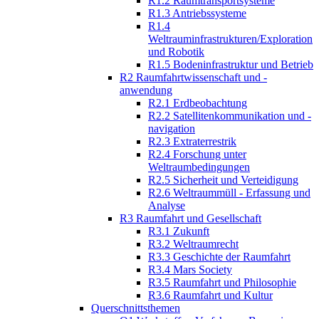
R1.2 Raumtransportsysteme
R1.3 Antriebssysteme
R1.4
Weltrauminfrastrukturen/Exploration
und Robotik
R1.5 Bodeninfrastruktur und Betrieb
R2 Raumfahrtwissenschaft und -
anwendung
R2.1 Erdbeobachtung
R2.2 Satellitenkommunikation und -
navigation
R2.3 Extraterrestrik
R2.4 Forschung unter
Weltraumbedingungen
R2.5 Sicherheit und Verteidigung
R2.6 Weltraummüll - Erfassung und
Analyse
R3 Raumfahrt und Gesellschaft
R3.1 Zukunft
R3.2 Weltraumrecht
R3.3 Geschichte der Raumfahrt
R3.4 Mars Society
R3.5 Raumfahrt und Philosophie
R3.6 Raumfahrt und Kultur
Querschnittsthemen