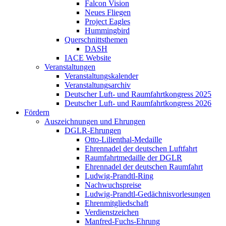
Falcon Vision
Neues Fliegen
Project Eagles
Hummingbird
Querschnittsthemen
DASH
IACE Website
Veranstaltungen
Veranstaltungskalender
Veranstaltungsarchiv
Deutscher Luft- und Raumfahrtkongress 2025
Deutscher Luft- und Raumfahrtkongress 2026
Fördern
Auszeichnungen und Ehrungen
DGLR-Ehrungen
Otto-Lilienthal-Medaille
Ehrennadel der deutschen Luftfahrt
Raumfahrtmedaille der DGLR
Ehrennadel der deutschen Raumfahrt
Ludwig-Prandtl-Ring
Nachwuchspreise
Ludwig-Prandtl-Gedächnisvorlesungen
Ehrenmitgliedschaft
Verdienstzeichen
Manfred-Fuchs-Ehrung