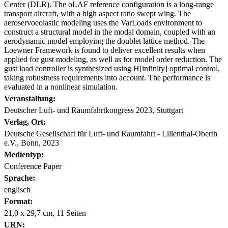
Center (DLR). The oLAF reference configuration is a long-range
transport aircraft, with a high aspect ratio swept wing. The
aeroservoeolastic modeling uses the VarLoads environment to
construct a structural model in the modal domain, coupled with an
aerodynamic model employing the doublet lattice method. The
Loewner Framework is found to deliver excellent results when
applied for gust modeling, as well as for model order reduction. The
gust load controller is synthesized using H[infinity] optimal control,
taking robustness requirements into account. The performance is
evaluated in a nonlinear simulation.
Veranstaltung:
Deutscher Luft- und Raumfahrtkongress 2023, Stuttgart
Verlag, Ort:
Deutsche Gesellschaft für Luft- und Raumfahrt - Lilienthal-Oberth
e.V., Bonn, 2023
Medientyp:
Conference Paper
Sprache:
englisch
Format:
21,0 x 29,7 cm, 11 Seiten
URN: