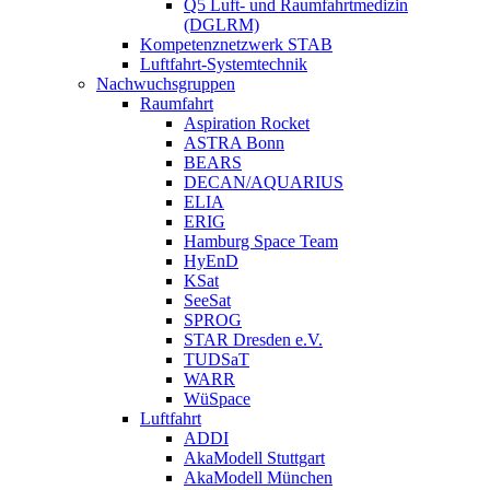
Q5 Luft- und Raumfahrtmedizin
(DGLRM)
Kompetenznetzwerk STAB
Luftfahrt-Systemtechnik
Nachwuchsgruppen
Raumfahrt
Aspiration Rocket
ASTRA Bonn
BEARS
DECAN/AQUARIUS
ELIA
ERIG
Hamburg Space Team
HyEnD
KSat
SeeSat
SPROG
STAR Dresden e.V.
TUDSaT
WARR
WüSpace
Luftfahrt
ADDI
AkaModell Stuttgart
AkaModell München