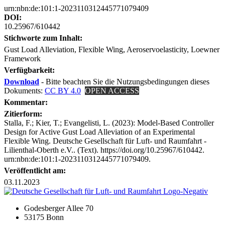
urn:nbn:de:101:1-2023110312445771079409
DOI:
10.25967/610442
Stichworte zum Inhalt:
Gust Load Alleviation, Flexible Wing, Aeroservoelasticity, Loewner
Framework
Verfügbarkeit:
Download
- Bitte beachten Sie die Nutzungsbedingungen dieses
Dokuments:
CC BY 4.0
OPEN ACCESS
Kommentar:
Zitierform:
Stalla, F.; Kier, T.; Evangelisti, L. (2023): Model-Based Controller
Design for Active Gust Load Alleviation of an Experimental
Flexible Wing. Deutsche Gesellschaft für Luft- und Raumfahrt -
Lilienthal-Oberth e.V.. (Text). https://doi.org/10.25967/610442.
urn:nbn:de:101:1-2023110312445771079409.
Veröffentlicht am:
03.11.2023
Godesberger Allee 70
53175 Bonn