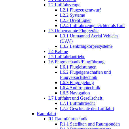
L2 Luftfahrzeuge
L2.1 Flugzeugentwurf
L2.2 Systeme
L2.3 Drehflügler
L2.4 Luftfahrzeuge leichter als Luft
L3 Unbemannte Fluggeräte
L3.1 Unmanned Aerial Vehicles
(UAV)
L3.2 Lenkflugkörpersysteme
L4 Kabine
L5 Luftfahrtantriebe
L6 Flugmechanik/Flugführung
L6.1 Flugleistungen
L6.2 Flugeigenschaften und
Flugversuchstechnik
L6.3 Flugregelung
L6.4 Anthropotechnik
L6.5 Navigation
L7 Luftfahrt und Gesellschaft
L7.1 Luftfahrtrecht
L7.2 Geschichte der Luftfahrt
Raumfahrt
R1 Raumfahrttechnik
R1.1 Satelliten und Raumsonden