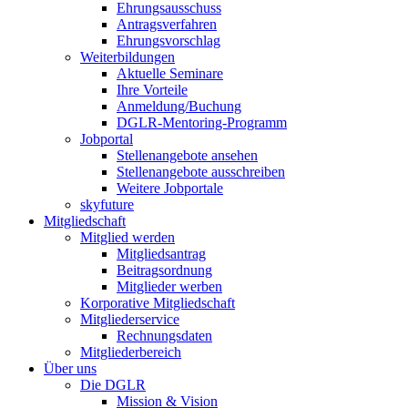
Ehrungsausschuss
Antragsverfahren
Ehrungsvorschlag
Weiterbildungen
Aktuelle Seminare
Ihre Vorteile
Anmeldung/Buchung
DGLR-Mentoring-Programm
Jobportal
Stellenangebote ansehen
Stellenangebote ausschreiben
Weitere Jobportale
skyfuture
Mitgliedschaft
Mitglied werden
Mitgliedsantrag
Beitragsordnung
Mitglieder werben
Korporative Mitgliedschaft
Mitgliederservice
Rechnungsdaten
Mitgliederbereich
Über uns
Die DGLR
Mission & Vision