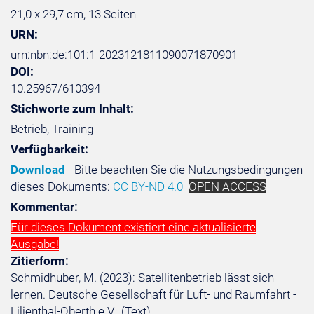
21,0 x 29,7 cm, 13 Seiten
URN:
urn:nbn:de:101:1-2023121811090071870901
DOI:
10.25967/610394
Stichworte zum Inhalt:
Betrieb, Training
Verfügbarkeit:
Download
- Bitte beachten Sie die Nutzungsbedingungen
dieses Dokuments:
CC BY-ND 4.0
OPEN ACCESS
Kommentar:
Für dieses Dokument existiert eine aktualisierte
Ausgabe!
Zitierform:
Schmidhuber, M. (2023): Satellitenbetrieb lässt sich
lernen. Deutsche Gesellschaft für Luft- und Raumfahrt -
Lilienthal-Oberth e.V.. (Text).