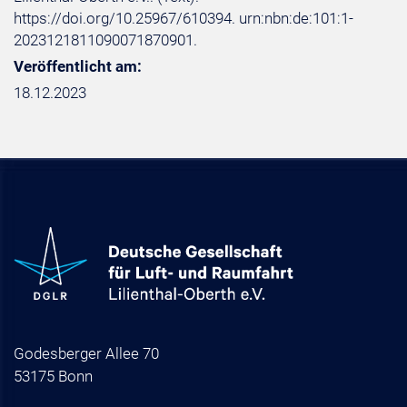
https://doi.org/10.25967/610394. urn:nbn:de:101:1-
2023121811090071870901.
Veröffentlicht am:
18.12.2023
Godesberger Allee 70
53175 Bonn