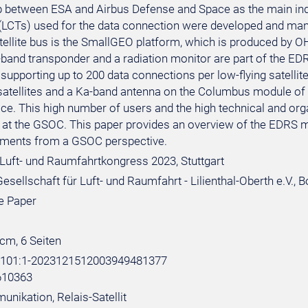
p between ESA and Airbus Defense and Space as the main in
(LCTs) used for the data connection were developed and m
ellite bus is the SmallGEO platform, which is produced by OHB
-band transponder and a radiation monitor are part of the ED
supporting up to 200 data connections per low-flying satellite
atellites and a Ka-band antenna on the Columbus module of th
ce. This high number of users and the high technical and or
 at the GSOC. This paper provides an overview of the EDRS m
pments from a GSOC perspective.
Luft- und Raumfahrtkongress 2023, Stuttgart
sellschaft für Luft- und Raumfahrt - Lilienthal-Oberth e.V., 
e Paper
 cm, 6 Seiten
e:101:1-2023121512003949481377
610363
nikation, Relais-Satellit