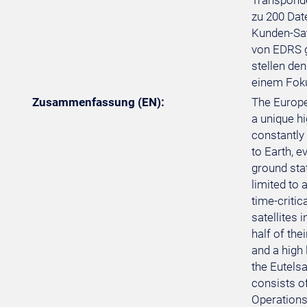
Transponde
zu 200 Dat
Kunden-Sat
von EDRS g
stellen de
einem Foku
Zusammenfassung (EN):
The Europe
a unique hi
constantly 
to Earth, e
ground stat
limited to 
time-criti
satellites 
half of the
and a high
the Eutelsa
consists o
Operations