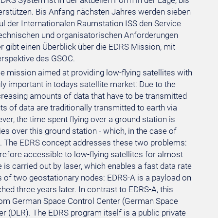
RS System ist in der aktuellen Form in der Lage, bis
terstützen. Bis Anfang nächsten Jahres werden sieben
 der Internationalen Raumstation ISS den Service
technischen und organisatorischen Anforderungen
gibt einen Überblick über die EDRS Mission, mit
erspektive des GSOC.
mission aimed at providing low-flying satellites with
y important in todays satellite market: Due to the
ncreasing amounts of data that have to be transmitted
 of data are traditionally transmitted to earth via
ver, the time spent flying over a ground station is
lies over this ground station - which, in the case of
ble. The EDRS concept addresses these two problems:
erefore accessible to low-flying satellites for almost
te is carried out by laser, which enables a fast data rate
sts of two geostationary nodes: EDRS-A is a payload on
ed three years later. In contrast to EDRS-A, this
e from German Space Control Center (German Space
 (DLR). The EDRS program itself is a public private