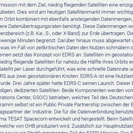
ission mit dem Ziel, niedrig fliegenden Satelliten eine ein
bieten. Dies wird am heutigen Satellitenmarkt immer wichti
 im Orbit kombiniert mit ebenfalls ansteigenden Datenmenge
re Datenübertragungsraten benötigt. Diese Datenmengen we
nzbereich (z.B. Ka-, S-, oder X-Band) zur Erde übertragen. Di
 wenige Minuten begrenzt. Darüber hinaus muss abgewartet we
 - was im Fall von zeitkritischen Daten den Nutzen schmälern
emen setzt das Konzept von EDRS an: Satelliten im geostation
iedrig fliegende Satelliten für nahezu die Hälfte ihres Orbits
 Satellit per Laser durchgeführt, was eine schnelle Datenrate 
RS aus zwei geostationären Knoten: EDRS-A ist eine Nutzlast
wurde. Drei Jahre später hatte EDRS-C seinen Launch. Diese
digen, dedizierten Satelliten. Beide Komponenten werden 
ations Center, GSOC) betrieben, welches Teil des Deutschen 
amm selbst ist ein Public Private Partnership zwischen der
agspartner der Industrie. Die für die Datenverbindung benu
rma TESAT Spacecom entwickelt und hergestellt. Beim Satel
 welche von OHB produziert wird. Zusätzlich zur Hauptnutzlas