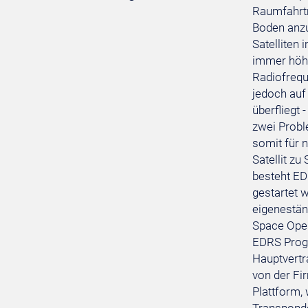
Raumfahrtm
Boden anzu
Satelliten
immer höhe
Radiofreque
jedoch auf
überfliegt
zwei Probl
somit für n
Satellit zu
besteht ED
gestartet 
eigenestän
Space Oper
EDRS Progr
Hauptvertr
von der Fi
Plattform,