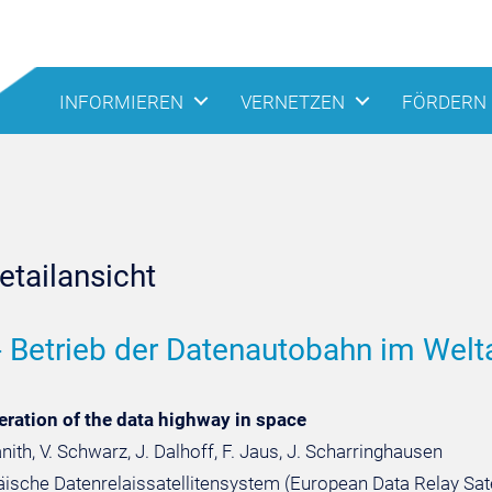
INFORMIEREN
VERNETZEN
FÖRDERN
tailansicht
 Betrieb der Datenautobahn im Welta
ration of the data highway in space
th, V. Schwarz, J. Dalhoff, F. Jaus, J. Scharringhausen
ische Datenrelaissatellitensystem (European Data Relay Sate