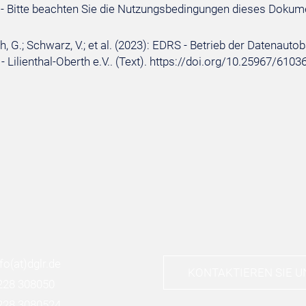
- Bitte beachten Sie die Nutzungsbedingungen dieses Dokum
 G.; Schwarz, V.; et al. (2023): EDRS - Betrieb der Datenauto
- Lilienthal-Oberth e.V.. (Text). https://doi.org/10.25967/6
nfo
(at)
dglr.de
KONTAKTIEREN SIE U
228 308050
228 3080524