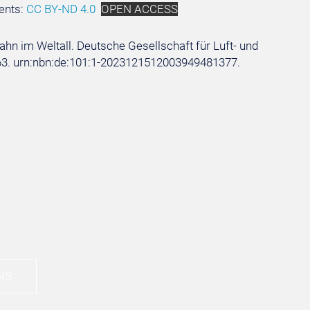
ents:
CC BY-ND 4.0
OPEN ACCESS
bahn im Weltall. Deutsche Gesellschaft für Luft- und
10363. urn:nbn:de:101:1-2023121512003949481377.
NS