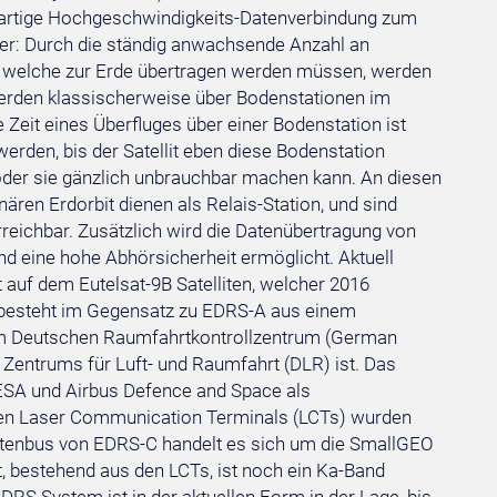
zigartige Hochgeschwindigkeits-Datenverbindung zum
ger: Durch die ständig anwachsende Anzahl an
n, welche zur Erde übertragen werden müssen, werden
rden klassischerweise über Bodenstationen im
e Zeit eines Überfluges über einer Bodenstation ist
rden, bis der Satellit eben diese Bodenstation
 oder sie gänzlich unbrauchbar machen kann. An diesen
ären Erdorbit dienen als Relais-Station, und sind
 erreichbar. Zusätzlich wird die Datenübertragung von
und eine hohe Abhörsicherheit ermöglicht. Aktuell
 auf dem Eutelsat-9B Satelliten, welcher 2016
r besteht im Gegensatz zu EDRS-A aus einem
vom Deutschen Raumfahrtkontrollzentrum (German
Zentrums für Luft- und Raumfahrt (DLR) ist. Das
 ESA und Airbus Defence and Space als
tzten Laser Communication Terminals (LCTs) wurden
litenbus von EDRS-C handelt es sich um die SmallGEO
t, bestehend aus den LCTs, ist noch ein Ka-Band