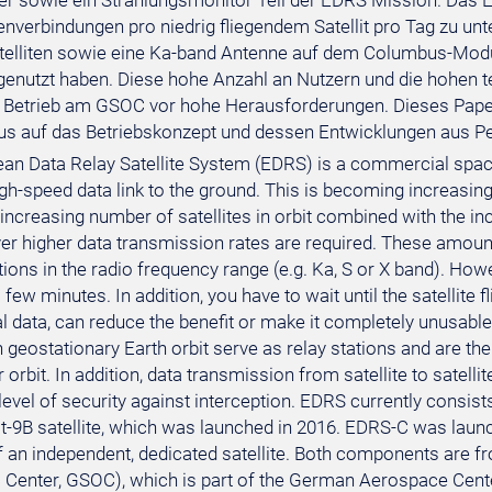
r sowie ein Strahlungsmonitor Teil der EDRS Mission. Das ED
enverbindungen pro niedrig fliegendem Satellit pro Tag zu un
elliten sowie eine Ka-band Antenne auf dem Columbus-Modul
enutzt haben. Diese hohe Anzahl an Nutzern und die hohen 
n Betrieb am GSOC vor hohe Herausforderungen. Dieses Paper 
s auf das Betriebskonzept und dessen Entwicklungen aus P
an Data Relay Satellite System (EDRS) is a commercial space 
gh-speed data link to the ground. This is becoming increasingl
increasing number of satellites in orbit combined with the i
ver higher data transmission rates are required. These amounts
ions in the radio frequency range (e.g. Ka, S or X band). Howe
a few minutes. In addition, you have to wait until the satellite f
cal data, can reduce the benefit or make it completely unusa
in geostationary Earth orbit serve as relay stations and are th
ir orbit. In addition, data transmission from satellite to satelli
 level of security against interception. EDRS currently consi
t-9B satellite, which was launched in 2016. EDRS-C was launch
f an independent, dedicated satellite. Both components ar
 Center, GSOC), which is part of the German Aerospace Center