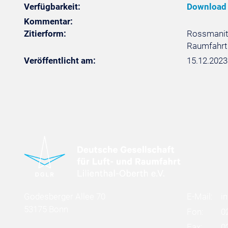
Verfügbarkeit:
Download
Kommentar:
Zitierform:
Rossmanith,
Raumfahrt 
Veröffentlicht am:
15.12.2023
Godesberger Allee 70
E-Mail:
i
53175 Bonn
Fon:
0
Fax:
0