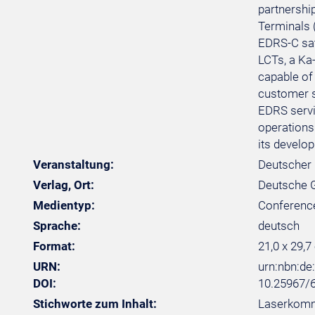
partnershi
Terminals 
EDRS-C sat
LCTs, a Ka
capable of 
customer s
EDRS servi
operations
its develo
Veranstaltung:
Deutscher 
Verlag, Ort:
Deutsche Ge
Medientyp:
Conferenc
Sprache:
deutsch
Format:
21,0 x 29,7
URN:
urn:nbn:d
DOI:
10.25967/
Stichworte zum Inhalt:
Laserkommu