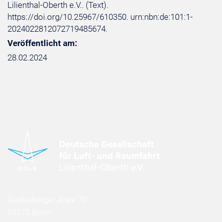
Lilienthal-Oberth e.V.. (Text).
https://doi.org/10.25967/610350. urn:nbn:de:101:1-
2024022812072719485674.
Veröffentlicht am:
28.02.2024
Godesberger Allee 70
53175 Bonn