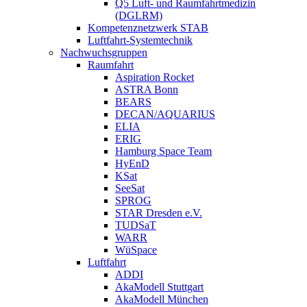
Q5 Luft- und Raumfahrtmedizin
(DGLRM)
Kompetenznetzwerk STAB
Luftfahrt-Systemtechnik
Nachwuchsgruppen
Raumfahrt
Aspiration Rocket
ASTRA Bonn
BEARS
DECAN/AQUARIUS
ELIA
ERIG
Hamburg Space Team
HyEnD
KSat
SeeSat
SPROG
STAR Dresden e.V.
TUDSaT
WARR
WüSpace
Luftfahrt
ADDI
AkaModell Stuttgart
AkaModell München