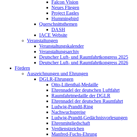
Falcon Vision
Neues Fliegen
Project Eagles
Hummingbird
Querschnittsthemen
DASH
IACE Website
Veranstaltungen
Veranstaltungskalender
Veranstaltungsarchiv
Deutscher Luft- und Raumfahrtkongress 2025
Deutscher Luft- und Raumfahrtkongress 2026
Fördern
Auszeichnungen und Ehrungen
DGLR-Ehrungen
Otto-Lilienthal-Medaille
Ehrennadel der deutschen Luftfahrt
Raumfahrtmedaille der DGLR
Ehrennadel der deutschen Raumfahrt
Ludwig-Prandtl-Ring
Nachwuchspreise
Ludwig-Prandtl-Gedächnisvorlesungen
Ehrenmitgliedschaft
Verdienstzeichen
Manfred-Fuchs-Ehrung