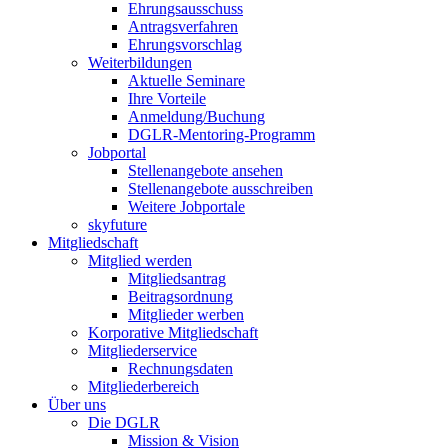
Ehrungsausschuss
Antragsverfahren
Ehrungsvorschlag
Weiterbildungen
Aktuelle Seminare
Ihre Vorteile
Anmeldung/Buchung
DGLR-Mentoring-Programm
Jobportal
Stellenangebote ansehen
Stellenangebote ausschreiben
Weitere Jobportale
skyfuture
Mitgliedschaft
Mitglied werden
Mitgliedsantrag
Beitragsordnung
Mitglieder werben
Korporative Mitgliedschaft
Mitgliederservice
Rechnungsdaten
Mitgliederbereich
Über uns
Die DGLR
Mission & Vision