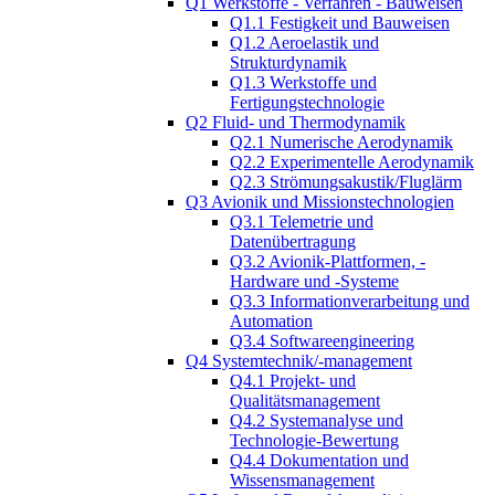
Q1 Werkstoffe - Verfahren - Bauweisen
Q1.1 Festigkeit und Bauweisen
Q1.2 Aeroelastik und
Strukturdynamik
Q1.3 Werkstoffe und
Fertigungstechnologie
Q2 Fluid- und Thermodynamik
Q2.1 Numerische Aerodynamik
Q2.2 Experimentelle Aerodynamik
Q2.3 Strömungsakustik/Fluglärm
Q3 Avionik und Missionstechnologien
Q3.1 Telemetrie und
Datenübertragung
Q3.2 Avionik-Plattformen, -
Hardware und -Systeme
Q3.3 Informationverarbeitung und
Automation
Q3.4 Softwareengineering
Q4 Systemtechnik/-management
Q4.1 Projekt- und
Qualitätsmanagement
Q4.2 Systemanalyse und
Technologie-Bewertung
Q4.4 Dokumentation und
Wissensmanagement