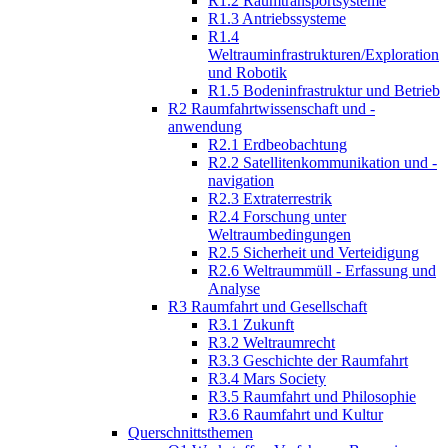
R1.2 Raumtransportsysteme
R1.3 Antriebssysteme
R1.4
Weltrauminfrastrukturen/Exploration
und Robotik
R1.5 Bodeninfrastruktur und Betrieb
R2 Raumfahrtwissenschaft und -
anwendung
R2.1 Erdbeobachtung
R2.2 Satellitenkommunikation und -
navigation
R2.3 Extraterrestrik
R2.4 Forschung unter
Weltraumbedingungen
R2.5 Sicherheit und Verteidigung
R2.6 Weltraummüll - Erfassung und
Analyse
R3 Raumfahrt und Gesellschaft
R3.1 Zukunft
R3.2 Weltraumrecht
R3.3 Geschichte der Raumfahrt
R3.4 Mars Society
R3.5 Raumfahrt und Philosophie
R3.6 Raumfahrt und Kultur
Querschnittsthemen