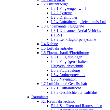
L2 Luftfahrzeuge
L2.1 Flugzeugentwurf
L2.2 Systeme
L2.3 Drehflügler
L2.4 Luftfahrzeuge leichter als Luft
L3 Unbemannte Fluggeräte
L3.1 Unmanned Aerial Vehicles
(UAV)
L3.2 Lenkflugkörpersysteme
L4 Kabine
L5 Luftfahrtantriebe
L6 Flugmechanik/Flugführung
L6.1 Flugleistungen
L6.2 Flugeigenschaften und
Flugversuchstechnik
L6.3 Flugregelung
L6.4 Anthropotechnik
L6.5 Navigation
L7 Luftfahrt und Gesellschaft
L7.1 Luftfahrtrecht
L7.2 Geschichte der Luftfahrt
Raumfahrt
R1 Raumfahrttechnik
R1.1 Satelliten und Raumsonden