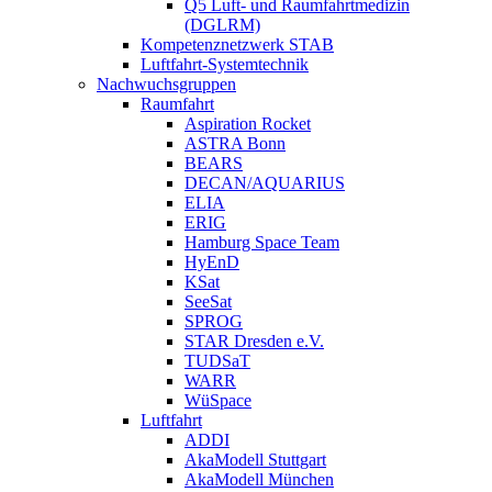
Q5 Luft- und Raumfahrtmedizin
(DGLRM)
Kompetenznetzwerk STAB
Luftfahrt-Systemtechnik
Nachwuchsgruppen
Raumfahrt
Aspiration Rocket
ASTRA Bonn
BEARS
DECAN/AQUARIUS
ELIA
ERIG
Hamburg Space Team
HyEnD
KSat
SeeSat
SPROG
STAR Dresden e.V.
TUDSaT
WARR
WüSpace
Luftfahrt
ADDI
AkaModell Stuttgart
AkaModell München