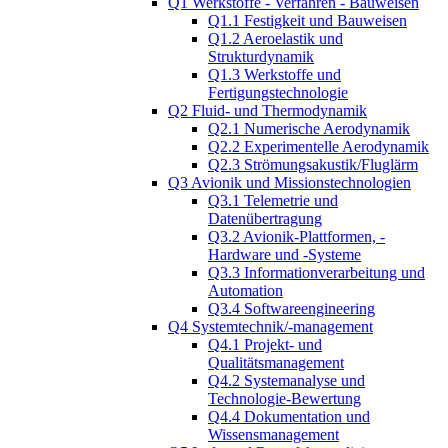
Q1 Werkstoffe - Verfahren - Bauweisen
Q1.1 Festigkeit und Bauweisen
Q1.2 Aeroelastik und
Strukturdynamik
Q1.3 Werkstoffe und
Fertigungstechnologie
Q2 Fluid- und Thermodynamik
Q2.1 Numerische Aerodynamik
Q2.2 Experimentelle Aerodynamik
Q2.3 Strömungsakustik/Fluglärm
Q3 Avionik und Missionstechnologien
Q3.1 Telemetrie und
Datenübertragung
Q3.2 Avionik-Plattformen, -
Hardware und -Systeme
Q3.3 Informationverarbeitung und
Automation
Q3.4 Softwareengineering
Q4 Systemtechnik/-management
Q4.1 Projekt- und
Qualitätsmanagement
Q4.2 Systemanalyse und
Technologie-Bewertung
Q4.4 Dokumentation und
Wissensmanagement