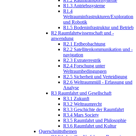
R1.2 Raumtransportsysteme
R1.3 Antriebssysteme
R1.4
Weltrauminfrastrukturen/Exploration
und Robotik
R1.5 Bodeninfrastruktur und Betrieb
R2 Raumfahrtwissenschaft und -
anwendung
R2.1 Erdbeobachtung
R2.2 Satellitenkommunikation und -
navigation
R2.3 Extraterrestrik
R2.4 Forschung unter
Weltraumbedingungen
R2.5 Sicherheit und Verteidigung
R2.6 Weltraummüll - Erfassung und
Analyse
R3 Raumfahrt und Gesellschaft
R3.1 Zukunft
R3.2 Weltraumrecht
R3.3 Geschichte der Raumfahrt
R3.4 Mars Society
R3.5 Raumfahrt und Philosophie
R3.6 Raumfahrt und Kultur
Querschnittsthemen