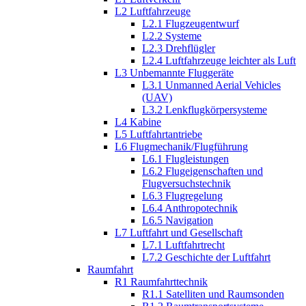
L2 Luftfahrzeuge
L2.1 Flugzeugentwurf
L2.2 Systeme
L2.3 Drehflügler
L2.4 Luftfahrzeuge leichter als Luft
L3 Unbemannte Fluggeräte
L3.1 Unmanned Aerial Vehicles
(UAV)
L3.2 Lenkflugkörpersysteme
L4 Kabine
L5 Luftfahrtantriebe
L6 Flugmechanik/Flugführung
L6.1 Flugleistungen
L6.2 Flugeigenschaften und
Flugversuchstechnik
L6.3 Flugregelung
L6.4 Anthropotechnik
L6.5 Navigation
L7 Luftfahrt und Gesellschaft
L7.1 Luftfahrtrecht
L7.2 Geschichte der Luftfahrt
Raumfahrt
R1 Raumfahrttechnik
R1.1 Satelliten und Raumsonden