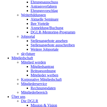
Ehrungsausschuss
Antragsverfahren
Ehrungsvorschlag
Weiterbildungen
Aktuelle Seminare
Ihre Vorteile
Anmeldung/Buchung
DGLR-Mentoring-Programm
Jobportal
Stellenangebote ansehen
Stellenangebote ausschreiben
Weitere Jobportale
skyfuture
Mitgliedschaft
Mitglied werden
Mitgliedsantrag
Beitragsordnung
Mitglieder werben
Korporative Mitgliedschaft
Mitgliederservice
Rechnungsdaten
Mitgliederbereich
Über uns
Die DGLR
Mission & Vision