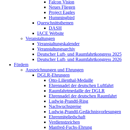
Falcon Vision
Neues Fliegen
Project Eagles
Hummingbird
Querschnittsthemen
DASH
IACE Website
Veranstaltungen
Veranstaltungskalender
Veranstaltungsarchiv
Deutscher Luft- und Raumfahrtkongress 2025
Deutscher Luft- und Raumfahrtkongress 2026
Fördern
Auszeichnungen und Ehrungen
DGLR-Ehrungen
Otto-Lilienthal-Medaille
Ehrennadel der deutschen Luftfahrt
Raumfahrtmedaille der DGLR
Ehrennadel der deutschen Raumfahrt
Ludwig-Prandtl-Ring
Nachwuchspreise
Ludwig-Prandtl-Gedächnisvorlesungen
Ehrenmitgliedschaft
Verdienstzeichen
Manfred-Fuchs-Ehrung