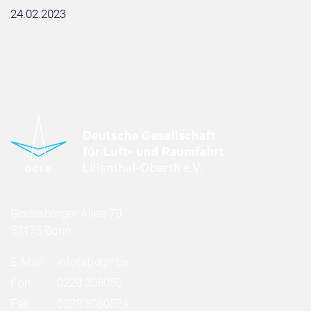
24.02.2023
Godesberger Allee 70
53175 Bonn
E-Mail:
info
(at)
dglr.de
Fon:
0228 308050
Fax:
0228 3080524