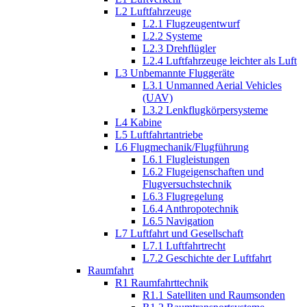
L2 Luftfahrzeuge
L2.1 Flugzeugentwurf
L2.2 Systeme
L2.3 Drehflügler
L2.4 Luftfahrzeuge leichter als Luft
L3 Unbemannte Fluggeräte
L3.1 Unmanned Aerial Vehicles
(UAV)
L3.2 Lenkflugkörpersysteme
L4 Kabine
L5 Luftfahrtantriebe
L6 Flugmechanik/Flugführung
L6.1 Flugleistungen
L6.2 Flugeigenschaften und
Flugversuchstechnik
L6.3 Flugregelung
L6.4 Anthropotechnik
L6.5 Navigation
L7 Luftfahrt und Gesellschaft
L7.1 Luftfahrtrecht
L7.2 Geschichte der Luftfahrt
Raumfahrt
R1 Raumfahrttechnik
R1.1 Satelliten und Raumsonden