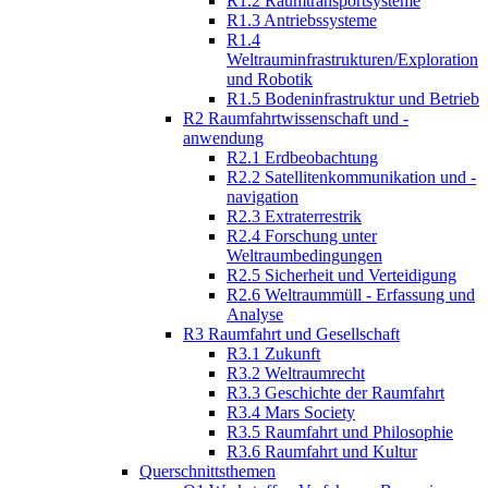
R1.2 Raumtransportsysteme
R1.3 Antriebssysteme
R1.4
Weltrauminfrastrukturen/Exploration
und Robotik
R1.5 Bodeninfrastruktur und Betrieb
R2 Raumfahrtwissenschaft und -
anwendung
R2.1 Erdbeobachtung
R2.2 Satellitenkommunikation und -
navigation
R2.3 Extraterrestrik
R2.4 Forschung unter
Weltraumbedingungen
R2.5 Sicherheit und Verteidigung
R2.6 Weltraummüll - Erfassung und
Analyse
R3 Raumfahrt und Gesellschaft
R3.1 Zukunft
R3.2 Weltraumrecht
R3.3 Geschichte der Raumfahrt
R3.4 Mars Society
R3.5 Raumfahrt und Philosophie
R3.6 Raumfahrt und Kultur
Querschnittsthemen