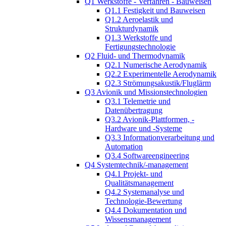
Q1 Werkstoffe - Verfahren - Bauweisen
Q1.1 Festigkeit und Bauweisen
Q1.2 Aeroelastik und
Strukturdynamik
Q1.3 Werkstoffe und
Fertigungstechnologie
Q2 Fluid- und Thermodynamik
Q2.1 Numerische Aerodynamik
Q2.2 Experimentelle Aerodynamik
Q2.3 Strömungsakustik/Fluglärm
Q3 Avionik und Missionstechnologien
Q3.1 Telemetrie und
Datenübertragung
Q3.2 Avionik-Plattformen, -
Hardware und -Systeme
Q3.3 Informationverarbeitung und
Automation
Q3.4 Softwareengineering
Q4 Systemtechnik/-management
Q4.1 Projekt- und
Qualitätsmanagement
Q4.2 Systemanalyse und
Technologie-Bewertung
Q4.4 Dokumentation und
Wissensmanagement