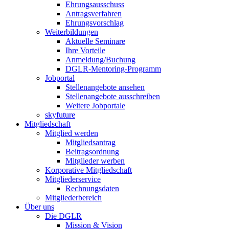
Ehrungsausschuss
Antragsverfahren
Ehrungsvorschlag
Weiterbildungen
Aktuelle Seminare
Ihre Vorteile
Anmeldung/Buchung
DGLR-Mentoring-Programm
Jobportal
Stellenangebote ansehen
Stellenangebote ausschreiben
Weitere Jobportale
skyfuture
Mitgliedschaft
Mitglied werden
Mitgliedsantrag
Beitragsordnung
Mitglieder werben
Korporative Mitgliedschaft
Mitgliederservice
Rechnungsdaten
Mitgliederbereich
Über uns
Die DGLR
Mission & Vision