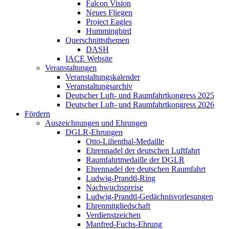
Falcon Vision
Neues Fliegen
Project Eagles
Hummingbird
Querschnittsthemen
DASH
IACE Website
Veranstaltungen
Veranstaltungskalender
Veranstaltungsarchiv
Deutscher Luft- und Raumfahrtkongress 2025
Deutscher Luft- und Raumfahrtkongress 2026
Fördern
Auszeichnungen und Ehrungen
DGLR-Ehrungen
Otto-Lilienthal-Medaille
Ehrennadel der deutschen Luftfahrt
Raumfahrtmedaille der DGLR
Ehrennadel der deutschen Raumfahrt
Ludwig-Prandtl-Ring
Nachwuchspreise
Ludwig-Prandtl-Gedächnisvorlesungen
Ehrenmitgliedschaft
Verdienstzeichen
Manfred-Fuchs-Ehrung