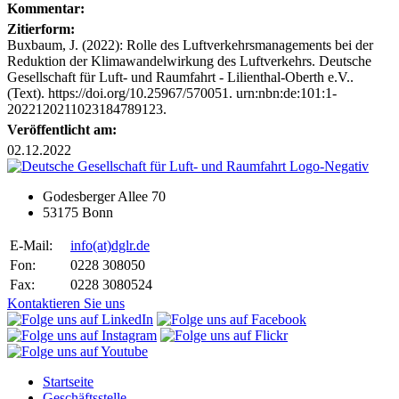
Kommentar:
Zitierform:
Buxbaum, J. (2022): Rolle des Luftverkehrsmanagements bei der
Reduktion der Klimawandelwirkung des Luftverkehrs. Deutsche
Gesellschaft für Luft- und Raumfahrt - Lilienthal-Oberth e.V..
(Text). https://doi.org/10.25967/570051. urn:nbn:de:101:1-
2022120211023184789123.
Veröffentlicht am:
02.12.2022
Godesberger Allee 70
53175 Bonn
E-Mail:
info
(at)
dglr.de
Fon:
0228 308050
Fax:
0228 3080524
Kontaktieren Sie uns
Startseite
Geschäftsstelle