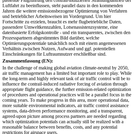
passende Flugführung den contrail-induzierten Strahlungsantrieb der
Luftfahrt zu beeinflussen, steht parallel dazu in den kommenden
Jahren die weitere emissionsbezogene Optimierung von Verfahren
und betrieblicher Arbeitsweisen im Vordergrund. Um hier
Fortschritte zu erzielen, braucht es mehr flugbetriebliche Daten,
passendere Umweltkennzahlen, Lotsenassistenzsysteme, eine
datenbasierte Erfolgskontrolle - und ein transparentes, zwischen den
Prozesspartnern abgestimmtes Bild darüber, welche
Optimierungspotentiale tatsächlich noch mit einem angemessenen
Verhältnis zwischen Nutzen, Aufwand und ggf. potentiellen
Einschränkungen für Luftraumnutzer erschließbar sind.
Zusammenfassung (EN):
In the challenge of making global aviation climate-neutral by 2050,
air traffic management has a limited but important role to play. While
the long-term and highly relevant task of air traffic control will be to
influence the contrail-induced radiative forcing of aviation through
appropriate flight guidance, the further emission-related optimization
of procedures and operational practices will be a parallel focus in the
coming years. To make progress in this area, more operational data,
more suitable environmental indicators, air traffic control assistance
systems, data-driven performance monitoring, and a transparent,
agreed-upon picture among process partners are needed regarding
which optimization potentials can actually still be realized with a
reasonable balance between benefits, costs, and any potential
restrictions for airspace users.