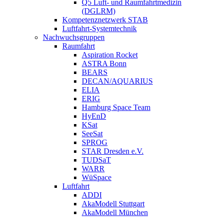
Q5 Luft- und Raumfahrtmedizin
(DGLRM)
Kompetenznetzwerk STAB
Luftfahrt-Systemtechnik
Nachwuchsgruppen
Raumfahrt
Aspiration Rocket
ASTRA Bonn
BEARS
DECAN/AQUARIUS
ELIA
ERIG
Hamburg Space Team
HyEnD
KSat
SeeSat
SPROG
STAR Dresden e.V.
TUDSaT
WARR
WüSpace
Luftfahrt
ADDI
AkaModell Stuttgart
AkaModell München