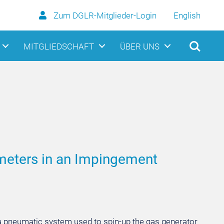
Zum DGLR-Mitglieder-Login
English
MITGLIEDSCHAFT
ÜBER UNS
ameters in an Impingement
f a pneumatic system used to spin-up the gas generator