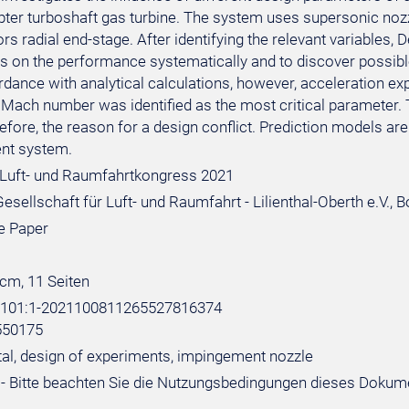
pter turboshaft gas turbine. The system uses supersonic nozz
 radial end-stage. After identifying the relevant variables, 
cts on the performance systematically and to discover possibl
dance with analytical calculations, however, acceleration exp
t Mach number was identified as the most critical parameter.
refore, the reason for a design conflict. Prediction models are
nt system.
Luft- und Raumfahrtkongress 2021
sellschaft für Luft- und Raumfahrt - Lilienthal-Oberth e.V., 
e Paper
 cm, 11 Seiten
e:101:1-2021100811265527816374
550175
al, design of experiments, impingement nozzle
- Bitte beachten Sie die Nutzungsbedingungen dieses Dokum