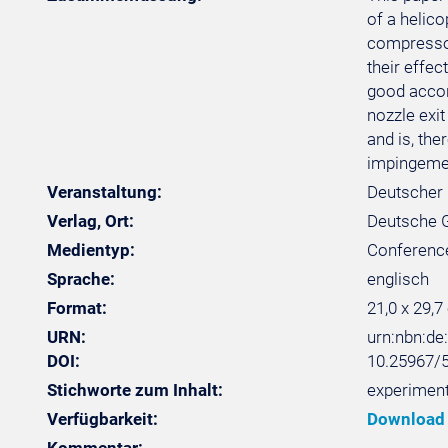
of a helico
compressors
their effe
good accor
nozzle exi
and is, the
impingeme
Veranstaltung:
Deutscher 
Verlag, Ort:
Deutsche Ge
Medientyp:
Conferenc
Sprache:
englisch
Format:
21,0 x 29,7
URN:
urn:nbn:d
DOI:
10.25967/
Stichworte zum Inhalt:
experiment
Verfügbarkeit:
Download