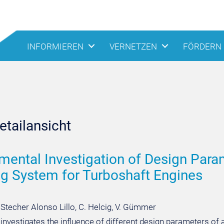
INFORMIEREN
VERNETZEN
FÖRDERN
tailansicht
mental Investigation of Design Par
ng System for Turboshaft Engines
 Stecher Alonso Lillo, C. Helcig, V. Gümmer
 investigates the influence of different design parameters o