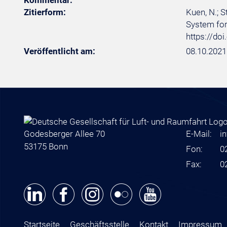
Kommentar:
Zitierform:
Kuen, N.; S
System for 
https://do
Veröffentlicht am:
08.10.2021
Godesberger Allee 70
E-Mail:
i
53175 Bonn
Fon:
0
Fax:
0
Startseite
Geschäftsstelle
Kontakt
Impressum