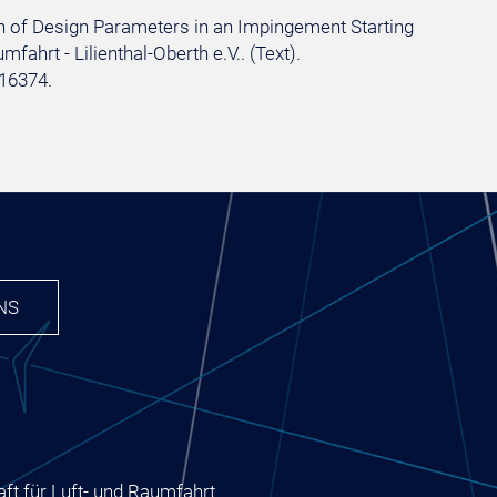
tion of Design Parameters in an Impingement Starting
ahrt - Lilienthal-Oberth e.V.. (Text).
16374.
NS
ft für Luft- und Raumfahrt