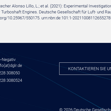
techer Alonso Lillo, L.; et al. (2021): Experimental Investiga
Turboshaft Engines. Deutsche Gesellschaft für Luft- und Raumf
i.org/10.25967/550175. urn:nbn:de:101:1-20211008112655278
nfo
(at)
dglr.de
KONTAKTIEREN SIE U
228 308050
228 3080524
© 2026 Deutsche Gesellscha