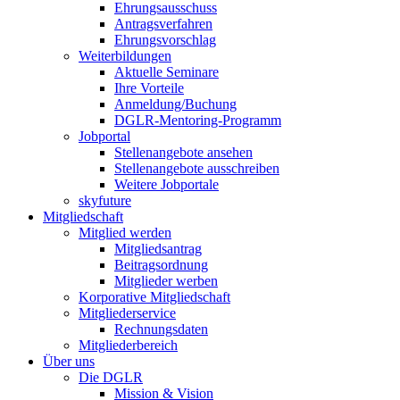
Ehrungsausschuss
Antragsverfahren
Ehrungsvorschlag
Weiterbildungen
Aktuelle Seminare
Ihre Vorteile
Anmeldung/Buchung
DGLR-Mentoring-Programm
Jobportal
Stellenangebote ansehen
Stellenangebote ausschreiben
Weitere Jobportale
skyfuture
Mitgliedschaft
Mitglied werden
Mitgliedsantrag
Beitragsordnung
Mitglieder werben
Korporative Mitgliedschaft
Mitgliederservice
Rechnungsdaten
Mitgliederbereich
Über uns
Die DGLR
Mission & Vision