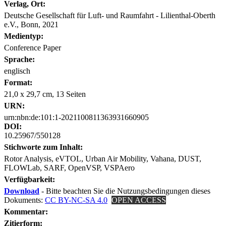
Verlag, Ort:
Deutsche Gesellschaft für Luft- und Raumfahrt - Lilienthal-Oberth
e.V., Bonn, 2021
Medientyp:
Conference Paper
Sprache:
englisch
Format:
21,0 x 29,7 cm, 13 Seiten
URN:
urn:nbn:de:101:1-2021100811363931660905
DOI:
10.25967/550128
Stichworte zum Inhalt:
Rotor Analysis, eVTOL, Urban Air Mobility, Vahana, DUST,
FLOWLab, SARF, OpenVSP, VSPAero
Verfügbarkeit:
Download
- Bitte beachten Sie die Nutzungsbedingungen dieses
Dokuments:
CC BY-NC-SA 4.0
OPEN ACCESS
Kommentar:
Zitierform: