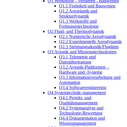
Q1 Werkstoffe - Verfahren - Bauweisen
Q1.1 Festigkeit und Bauweisen
Q1.2 Aeroelastik und
Strukturdynamik
Q1.3 Werkstoffe und
Fertigungstechnologie
Q2 Fluid- und Thermodynamik
Q2.1 Numerische Aerodynamik
Q2.2 Experimentelle Aerodynamik
Q2.3 Strömungsakustik/Fluglärm
Q3 Avionik und Missionstechnologien
Q3.1 Telemetrie und
Datenübertragung
Q3.2 Avionik-Plattformen, -
Hardware und -Systeme
Q3.3 Informationverarbeitung und
Automation
Q3.4 Softwareengineering
Q4 Systemtechnik/-management
Q4.1 Projekt- und
Qualitätsmanagement
Q4.2 Systemanalyse und
Technologie-Bewertung
Q4.4 Dokumentation und
Wissensmanagement