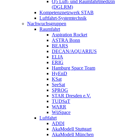
Q5 Luft- und Raumfahrtmedizin
(DGLRM)
Kompetenznetzwerk STAB
Luftfahrt-Systemtechnik
Nachwuchsgruppen
Raumfahrt
Aspiration Rocket
ASTRA Bonn
BEARS
DECAN/AQUARIUS
ELIA
ERIG
Hamburg Space Team
HyEnD
KSat
SeeSat
SPROG
STAR Dresden e.V.
TUDSaT
WARR
WüSpace
Luftfahrt
ADDI
AkaModell Stuttgart
AkaModell München