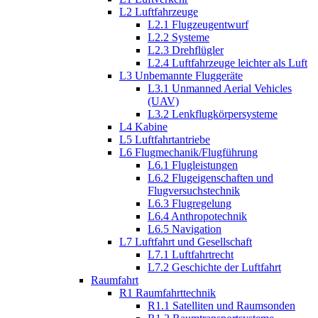
L2 Luftfahrzeuge
L2.1 Flugzeugentwurf
L2.2 Systeme
L2.3 Drehflügler
L2.4 Luftfahrzeuge leichter als Luft
L3 Unbemannte Fluggeräte
L3.1 Unmanned Aerial Vehicles
(UAV)
L3.2 Lenkflugkörpersysteme
L4 Kabine
L5 Luftfahrtantriebe
L6 Flugmechanik/Flugführung
L6.1 Flugleistungen
L6.2 Flugeigenschaften und
Flugversuchstechnik
L6.3 Flugregelung
L6.4 Anthropotechnik
L6.5 Navigation
L7 Luftfahrt und Gesellschaft
L7.1 Luftfahrtrecht
L7.2 Geschichte der Luftfahrt
Raumfahrt
R1 Raumfahrttechnik
R1.1 Satelliten und Raumsonden