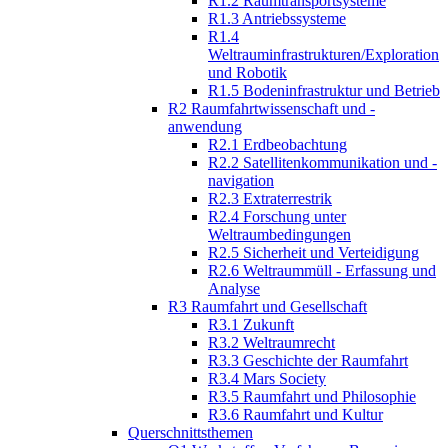
R1.2 Raumtransportsysteme
R1.3 Antriebssysteme
R1.4
Weltrauminfrastrukturen/Exploration
und Robotik
R1.5 Bodeninfrastruktur und Betrieb
R2 Raumfahrtwissenschaft und -
anwendung
R2.1 Erdbeobachtung
R2.2 Satellitenkommunikation und -
navigation
R2.3 Extraterrestrik
R2.4 Forschung unter
Weltraumbedingungen
R2.5 Sicherheit und Verteidigung
R2.6 Weltraummüll - Erfassung und
Analyse
R3 Raumfahrt und Gesellschaft
R3.1 Zukunft
R3.2 Weltraumrecht
R3.3 Geschichte der Raumfahrt
R3.4 Mars Society
R3.5 Raumfahrt und Philosophie
R3.6 Raumfahrt und Kultur
Querschnittsthemen