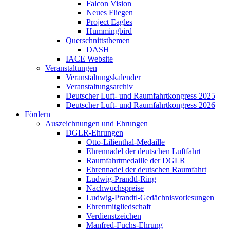
Falcon Vision
Neues Fliegen
Project Eagles
Hummingbird
Querschnittsthemen
DASH
IACE Website
Veranstaltungen
Veranstaltungskalender
Veranstaltungsarchiv
Deutscher Luft- und Raumfahrtkongress 2025
Deutscher Luft- und Raumfahrtkongress 2026
Fördern
Auszeichnungen und Ehrungen
DGLR-Ehrungen
Otto-Lilienthal-Medaille
Ehrennadel der deutschen Luftfahrt
Raumfahrtmedaille der DGLR
Ehrennadel der deutschen Raumfahrt
Ludwig-Prandtl-Ring
Nachwuchspreise
Ludwig-Prandtl-Gedächnisvorlesungen
Ehrenmitgliedschaft
Verdienstzeichen
Manfred-Fuchs-Ehrung