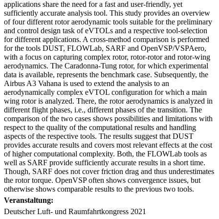
applications share the need for a fast and user-friendly, yet
sufficiently accurate analysis tool. This study provides an overview
of four different rotor aerodynamic tools suitable for the preliminary
and control design task of eVTOLs and a respective tool-selection
for different applications. A cross-method comparison is performed
for the tools DUST, FLOWLab, SARF and OpenVSP/VSPAero,
with a focus on capturing complex rotor, rotor-rotor and rotor-wing
aerodynamics. The Caradonna-Tung rotor, for which experimental
data is available, represents the benchmark case. Subsequently, the
Airbus A3 Vahana is used to extend the analysis to an
aerodynamically complex eVTOL configuration for which a main
wing rotor is analyzed. There, the rotor aerodynamics is analyzed in
different flight phases, i.e., different phases of the transition. The
comparison of the two cases shows possibilities and limitations with
respect to the quality of the computational results and handling
aspects of the respective tools. The results suggest that DUST
provides accurate results and covers most relevant effects at the cost
of higher computational complexity. Both, the FLOWLab tools as
well as SARF provide sufficiently accurate results in a short time.
Though, SARF does not cover friction drag and thus underestimates
the rotor torque. OpenVSP often shows convergence issues, but
otherwise shows comparable results to the previous two tools.
Veranstaltung:
Deutscher Luft- und Raumfahrtkongress 2021