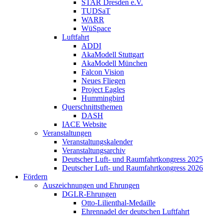
STAR Dresden e.V.
TUDSaT
WARR
WüSpace
Luftfahrt
ADDI
AkaModell Stuttgart
AkaModell München
Falcon Vision
Neues Fliegen
Project Eagles
Hummingbird
Querschnittsthemen
DASH
IACE Website
Veranstaltungen
Veranstaltungskalender
Veranstaltungsarchiv
Deutscher Luft- und Raumfahrtkongress 2025
Deutscher Luft- und Raumfahrtkongress 2026
Fördern
Auszeichnungen und Ehrungen
DGLR-Ehrungen
Otto-Lilienthal-Medaille
Ehrennadel der deutschen Luftfahrt