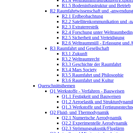
R1.4 Weltrauminfrastrukturen/Explor
R1.5 Bodeninfrastruktur und Betrieb
R2 Raumfahrtwissenschaft und -anwendun
R2.1 Erdbeobachtung
R2.2 Satellitenkommunikation und -n
R2.3 Extraterrestrik
R2.4 Forschung unter Weltraumbedi
R2.5 Sicherheit und Verteidigung
R2.6 Weltraummüll - Erfassung und 
R3 Raumfahrt und Gesellschaft
R3.1 Zukunft
R3.2 Weltraumrecht
R3.3 Geschichte der Raumfahrt
R3.4 Mars Society
R3.5 Raumfahrt und Philosophie
R3.6 Raumfahrt und Kultur
Querschnittsthemen
Q1 Werkstoffe - Verfahren - Bauweisen
Q1.1 Festigkeit und Bauweisen
Q1.2 Aeroelastik und Strukturdynami
Q1.3 Werkstoffe und Fertigungstechn
Q2 Fluid- und Thermodynamik
Q2.1 Numerische Aerodynamik
Q2.2 Experimentelle Aerodynamik
Q2.3 Strömungsakustik/Fluglärm