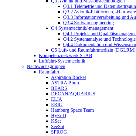
Q3 Avionik und Missionstechnologien
Q3.1 Telemetrie und Datenübertragu
Q3.2 Avionik-Plattformen, -Hardwar
Q3.3 Informationverarbeitung und A
Q3.4 Softwareengineering
Q4 Systemtechnik/-management
Q4.1 Projekt- und Qualitätsmanagem
Q4.2 Systemanalyse und Technologi
Q4.4 Dokumentation und Wissensma
Q5 Luft- und Raumfahrtmedizin (DGLRM)
Kompetenznetzwerk STAB
Luftfahrt-Systemtechnik
Nachwuchsgruppen
Raumfahrt
Aspiration Rocket
ASTRA Bonn
BEARS
DECAN/AQUARIUS
ELIA
ERIG
Hamburg Space Team
HyEnD
KSat
SeeSat
SPROG