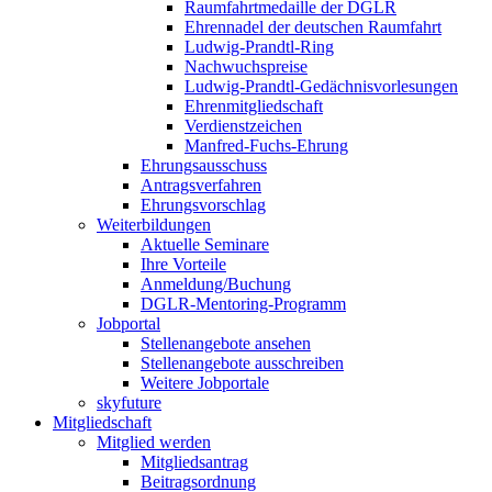
Raumfahrtmedaille der DGLR
Ehrennadel der deutschen Raumfahrt
Ludwig-Prandtl-Ring
Nachwuchspreise
Ludwig-Prandtl-Gedächnisvorlesungen
Ehrenmitgliedschaft
Verdienstzeichen
Manfred-Fuchs-Ehrung
Ehrungsausschuss
Antragsverfahren
Ehrungsvorschlag
Weiterbildungen
Aktuelle Seminare
Ihre Vorteile
Anmeldung/Buchung
DGLR-Mentoring-Programm
Jobportal
Stellenangebote ansehen
Stellenangebote ausschreiben
Weitere Jobportale
skyfuture
Mitgliedschaft
Mitglied werden
Mitgliedsantrag
Beitragsordnung