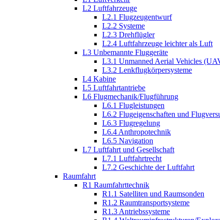
L2 Luftfahrzeuge
L2.1 Flugzeugentwurf
L2.2 Systeme
L2.3 Drehflügler
L2.4 Luftfahrzeuge leichter als Luft
L3 Unbemannte Fluggeräte
L3.1 Unmanned Aerial Vehicles (UA
L3.2 Lenkflugkörpersysteme
L4 Kabine
L5 Luftfahrtantriebe
L6 Flugmechanik/Flugführung
L6.1 Flugleistungen
L6.2 Flugeigenschaften und Flugvers
L6.3 Flugregelung
L6.4 Anthropotechnik
L6.5 Navigation
L7 Luftfahrt und Gesellschaft
L7.1 Luftfahrtrecht
L7.2 Geschichte der Luftfahrt
Raumfahrt
R1 Raumfahrttechnik
R1.1 Satelliten und Raumsonden
R1.2 Raumtransportsysteme
R1.3 Antriebssysteme