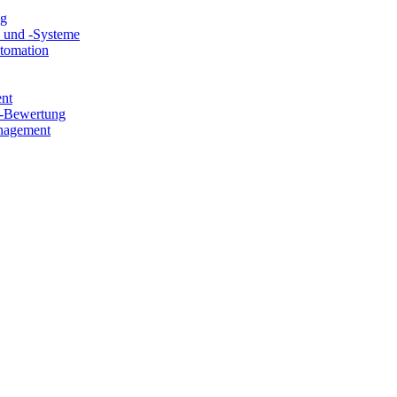
ng
e und -Systeme
utomation
ent
e-Bewertung
nagement