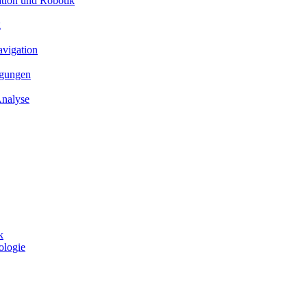
ation und Robotik
g
avigation
ngungen
Analyse
k
ologie