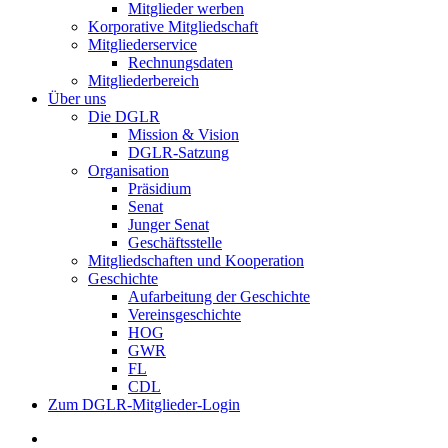
Mitglieder werben
Korporative Mitgliedschaft
Mitgliederservice
Rechnungsdaten
Mitgliederbereich
Über uns
Die DGLR
Mission & Vision
DGLR-Satzung
Organisation
Präsidium
Senat
Junger Senat
Geschäftsstelle
Mitgliedschaften und Kooperation
Geschichte
Aufarbeitung der Geschichte
Vereinsgeschichte
HOG
GWR
FL
CDL
Zum DGLR-Mitglieder-Login