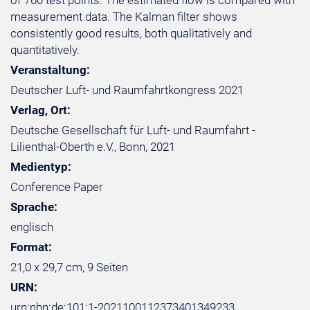
of 760 test points. The estimated flow is compared with
measurement data. The Kalman filter shows
consistently good results, both qualitatively and
quantitatively.
Veranstaltung:
Deutscher Luft- und Raumfahrtkongress 2021
Verlag, Ort:
Deutsche Gesellschaft für Luft- und Raumfahrt -
Lilienthal-Oberth e.V., Bonn, 2021
Medientyp:
Conference Paper
Sprache:
englisch
Format:
21,0 x 29,7 cm, 9 Seiten
URN:
urn:nbn:de:101:1-2021100112373401349233